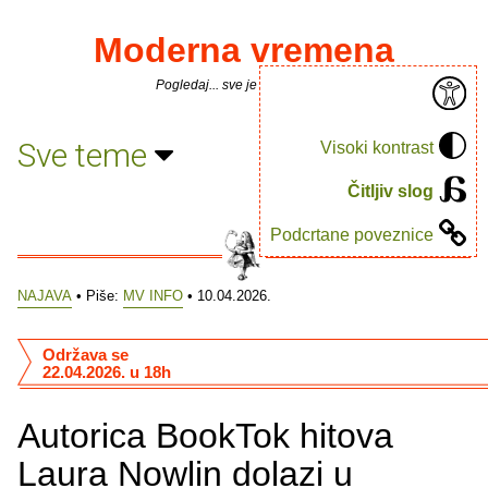
Moderna vremena
Pogledaj... sve je puno knjiga.
Sve teme
Visoki kontrast
Čitljiv slog
Podcrtane poveznice
NAJAVA
• Piše:
MV INFO
• 10.04.2026.
Održava se
22.04.2026. u 18h
Autorica BookTok hitova
Laura Nowlin dolazi u