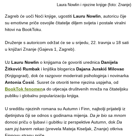
Laura Nowlin i njezine knjige (foto: Znanje)
Zagreb će uoči Noći knjige, ugostiti
Lauru Nowlin
, autoricu čije
su emotivne priče osvojile čitatelje diljem svijeta i postale viralni
hitovi na BookToku.
Druženje s autoricom održat će se u srijedu, 22. travnja u 18 sati
u knjižari Znanje (Gajeva 1, Zagreb).
Uz
Lauru Nowlin
o knjigama će govoriti urednica
Danijela
Žitković Rumbak
i knjiška blogerica
Dajana Jurakić Milovac
(Knjigograd), dok će razgovor moderirati psihologinja i novinarka
Antonia Ćosić
. Susret će otvoriti teme njezina uspjeha, od
BookTok fenomen
a do utjecaja društvenih mreža na čitateljsku
publiku i globalnu popularizaciju knjiga.
U središtu njezinih romana su Autumn i Finn, najbolji prijatelji iz
djetinjstva čiji se odnos s godinama mijenja.
Da je bio sa mnom
donosi priču o ljubavi i gubitku iz perspektive Autumn, dok
Da
sam joj barem rekao
(prevela Mateja Kiseljak, Znanje) otkriva
Finnovu stranu priče.