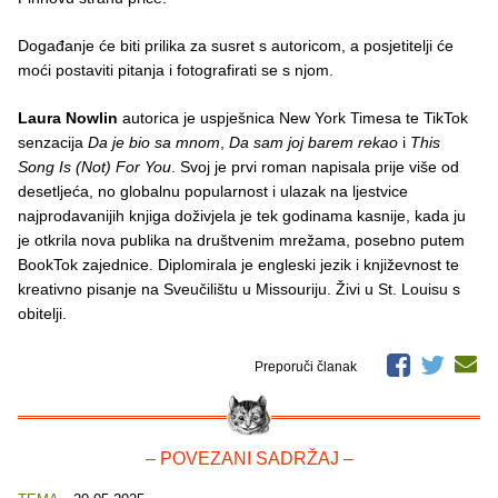
Događanje će biti prilika za susret s autoricom, a posjetitelji će
moći postaviti pitanja i fotografirati se s njom.
Laura Nowlin
autorica je uspješnica New York Timesa te TikTok
senzacija
Da je bio sa mnom
,
Da sam joj barem rekao
i
This
Song Is (Not) For You
. Svoj je prvi roman napisala prije više od
desetljeća, no globalnu popularnost i ulazak na ljestvice
najprodavanijih knjiga doživjela je tek godinama kasnije, kada ju
je otkrila nova publika na društvenim mrežama, posebno putem
BookTok zajednice. Diplomirala je engleski jezik i književnost te
kreativno pisanje na Sveučilištu u Missouriju. Živi u St. Louisu s
obitelji.
Preporuči članak
– POVEZANI SADRŽAJ –