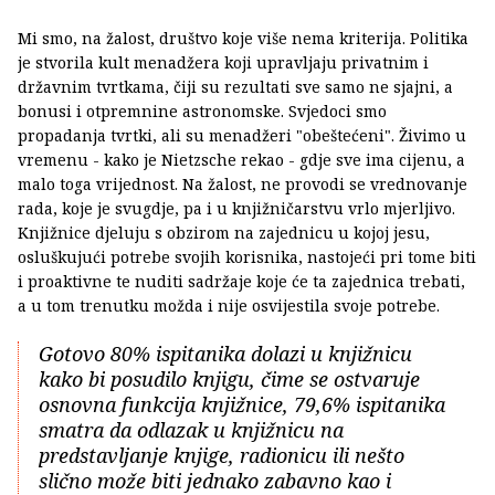
Mi smo, na žalost, društvo koje više nema kriterija. Politika
je stvorila kult menadžera koji upravljaju privatnim i
državnim tvrtkama, čiji su rezultati sve samo ne sjajni, a
bonusi i otpremnine astronomske. Svjedoci smo
propadanja tvrtki, ali su menadžeri "obeštećeni". Živimo u
vremenu - kako je Nietzsche rekao - gdje sve ima cijenu, a
malo toga vrijednost. Na žalost, ne provodi se vrednovanje
rada, koje je svugdje, pa i u knjižničarstvu vrlo mjerljivo.
Knjižnice djeluju s obzirom na zajednicu u kojoj jesu,
osluškujući potrebe svojih korisnika, nastojeći pri tome biti
i proaktivne te nuditi sadržaje koje će ta zajednica trebati,
a u tom trenutku možda i nije osvijestila svoje potrebe.
Gotovo 80% ispitanika dolazi u knjižnicu
kako bi posudilo knjigu, čime se ostvaruje
osnovna funkcija knjižnice, 79,6% ispitanika
smatra da odlazak u knjižnicu na
predstavljanje knjige, radionicu ili nešto
slično može biti jednako zabavno kao i