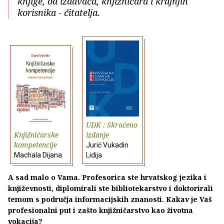
knjige, od izdavača, knjižničara i krajnjih
korisnika - čitatelja.
UDK : Skraćeno
Knjižničarske
izdanje
kompetencije
Jurić Vukadin
Machala Dijana
Lidija
A sad malo o Vama. Profesorica ste hrvatskog jezika i
književnosti, diplomirali ste bibliotekarstvo i doktorirali
temom s područja informacijskih znanosti. Kakav je Vaš
profesionalni put i zašto knjižničarstvo kao životna
vokacija?