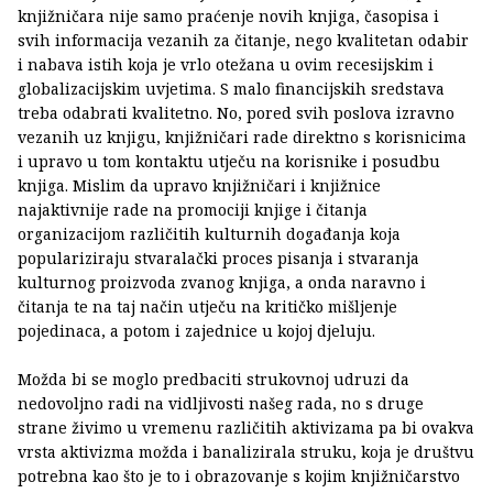
knjižničara nije samo praćenje novih knjiga, časopisa i
svih informacija vezanih za čitanje, nego kvalitetan odabir
i nabava istih koja je vrlo otežana u ovim recesijskim i
globalizacijskim uvjetima. S malo financijskih sredstava
treba odabrati kvalitetno. No, pored svih poslova izravno
vezanih uz knjigu, knjižničari rade direktno s korisnicima
i upravo u tom kontaktu utječu na korisnike i posudbu
knjiga. Mislim da upravo knjižničari i knjižnice
najaktivnije rade na promociji knjige i čitanja
organizacijom različitih kulturnih događanja koja
populariziraju stvaralački proces pisanja i stvaranja
kulturnog proizvoda zvanog knjiga, a onda naravno i
čitanja te na taj način utječu na kritičko mišljenje
pojedinaca, a potom i zajednice u kojoj djeluju.
Možda bi se moglo predbaciti strukovnoj udruzi da
nedovoljno radi na vidljivosti našeg rada, no s druge
strane živimo u vremenu različitih aktivizama pa bi ovakva
vrsta aktivizma možda i banalizirala struku, koja je društvu
potrebna kao što je to i obrazovanje s kojim knjižničarstvo