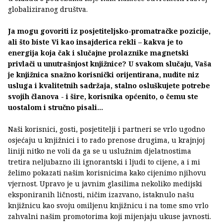
globaliziranog društva.
Ja mogu govoriti iz posjetiteljsko-promatračke pozicije,
ali što biste Vi kao insajderica rekli – kakva je to
energija koja čak i slučajne prolaznike magnetski
privlači u unutrašnjost knjižnice? U svakom slučaju, Vaša
je knjižnica snažno korisnički orijentirana, nudite niz
usluga i kvalitetnih sadržaja, stalno osluškujete potrebe
svojih članova - i šire, korisnika općenito, o čemu ste
uostalom i stručno pisali...
Naši korisnici, gosti, posjetitelji i partneri se vrlo ugodno
osjećaju u knjižnici i to rado prenose drugima, u krajnjoj
liniji nitko ne voli da ga se u uslužnim djelatnostima
tretira neljubazno ili ignorantski i ljudi to cijene, a i mi
želimo pokazati našim korisnicima kako cijenimo njihovu
vjernost. Upravo je u javnim glasilima nekoliko medijski
eksponiranih ličnosti, ničim izazvano, istaknulo našu
knjižnicu kao svoju omiljenu knjižnicu i na tome smo vrlo
zahvalni našim promotorima koji mijenjaju ukuse javnosti.