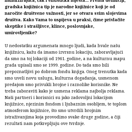
intimizirajuća, čak i elitistička mjesta... Prema definiciji,
gradska knjižnica tip je narodne knjižnice koji je od
naročite društvene važnosti, jer se otvara svim slojevima
društva. Kako Vama to uspijeva u praksi, čime privlačite
skeptike i strašljivce, klince, poslovnjake,
umirovljenike?
U nedostatku argumenata mnogo ljudi, kada hvale našu
knjižnicu, kažu da imamo izvrsnu lokaciju, zaboravljajući
da smo na toj lokaciji od 1961. godine, a na kulturnu mapu
grada upisali smo se 1999. godine. Do tada smo bili
prepoznatljivi po dobrom fondu knjiga. Onog trenutka kada
smo uveli novu uslugu, kulturna događanja, usmenom
predajom smo privukli brojne i raznolike korisnike. Ne
treba zaboraviti kako je usmena reklama najbolja reklama.
Naši partneri i korisnici su jako zadovoljni lokacijom
knjižnice, njezinim fondom i ljubaznim osobljem, te toplom
atmosferom knjižnice, što smo utvrdili brojnim
istraživanjima koja provodimo svake druge godine, a čiji
rezultati nam potkrepljuju ove tvrdnje.