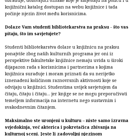
obrađuje, dobivajući oznake koje je smještaju na policu i u
knjižnični katalog dostupan na webu knjižnice i tada
počinje njezin život među korisnicima.
Dolaze Vam studenti bibliotekarstva na praksu - što vas
pitaju, što im savjetujete?
Studenti bibliotekarstva dolaze u knjižnicu na praksu
ponajviše zbog naših kulturnih programa jer oni iz
perspektive fakultetske knjižnice nemaju uvida u široki
dijapazon rada s korisnicima i partnerima s kojima
knjižnica surađuje i moram priznati da su nerijetko
iznenađeni količinom raznovrsnih aktivnosti koje se
odvijaju u knjižnici. Studentima uvijek savjetujem da
čitaju, čitaju i čitaju… jer knjige se ne mogu preporučivati
temeljem informacija na internetu nego sustavnim i
svakodnevnim čitanjem.
Maksimalno ste uronjeni u kulturu – niste samo izravna
svjedokinja, već akterica i pokretačica zbivanja na
kulturnoj sceni. Jeste li zadovoljni njezinom