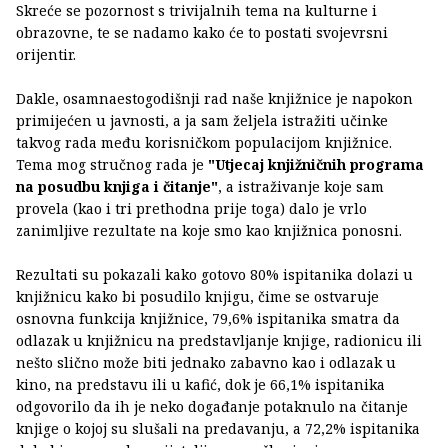
Skreće se pozornost s trivijalnih tema na kulturne i
obrazovne, te se nadamo kako će to postati svojevrsni
orijentir.
Dakle, osamnaestogodišnji rad naše knjižnice je napokon
primijećen u javnosti, a ja sam željela istražiti učinke
takvog rada među korisničkom populacijom knjižnice.
Tema mog stručnog rada je
"Utjecaj knjižničnih programa
na posudbu knjiga i čitanje"
, a istraživanje koje sam
provela (kao i tri prethodna prije toga) dalo je vrlo
zanimljive rezultate na koje smo kao knjižnica ponosni.
Rezultati su pokazali kako gotovo 80% ispitanika dolazi u
knjižnicu kako bi posudilo knjigu, čime se ostvaruje
osnovna funkcija knjižnice, 79,6% ispitanika smatra da
odlazak u knjižnicu na predstavljanje knjige, radionicu ili
nešto slično može biti jednako zabavno kao i odlazak u
kino, na predstavu ili u kafić, dok je 66,1% ispitanika
odgovorilo da ih je neko događanje potaknulo na čitanje
knjige o kojoj su slušali na predavanju, a 72,2% ispitanika