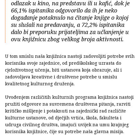
odlazak u kino, na predstavu ili u kafić, dok je
66,1% ispitanika odgovorilo da ih je neko
događanje potaknulo na čitanje knjige o kojoj
su slušali na predavanju, a 72,2% ispitanika
dalo bi preporuku prijateljima za učlanjenje u
ovu knjižnicu zbog velikog broja aktivnosti.
U tom smislu naša knjižnica nastoji zadovoljiti potrebe svih
korisnika svoje zajednice, od predškolskog uzrasta do
cjeloživotnog učenja, biti ustanova koja obrazuje, ali i
zadovoljava kreativne i društvene potrebe u smislu
kvalitetnog kulturnog druženja.
Uvođenjem različitih kulturnih programa knjižnica nastoji
pružiti odgovore na suvremena društvena pitanja, razviti
kritičko mišljenje i potaknuti na zajednički rad različite
kulturne ustanove, od dječjih vrtića, škola, fakulteta i
udruga civilnog društva, imajući uvijek na umu krajnjeg
korisnika knjižnice, čije su potrebe naša glavna misija.