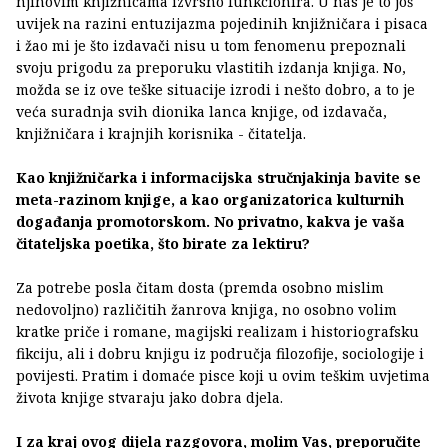
njihovim knjižnicama izvrsno funkcionira. U nas je to još
uvijek na razini entuzijazma pojedinih knjižničara i pisaca
i žao mi je što izdavači nisu u tom fenomenu prepoznali
svoju prigodu za preporuku vlastitih izdanja knjiga. No,
možda se iz ove teške situacije izrodi i nešto dobro, a to je
veća suradnja svih dionika lanca knjige, od izdavača,
knjižničara i krajnjih korisnika - čitatelja.
Kao knjižničarka i informacijska stručnjakinja bavite se
meta-razinom knjige, a kao organizatorica kulturnih
događanja promotorskom. No privatno, kakva je vaša
čitateljska poetika, što birate za lektiru?
Za potrebe posla čitam dosta (premda osobno mislim
nedovoljno) različitih žanrova knjiga, no osobno volim
kratke priče i romane, magijski realizam i historiografsku
fikciju, ali i dobru knjigu iz područja filozofije, sociologije i
povijesti. Pratim i domaće pisce koji u ovim teškim uvjetima
života knjige stvaraju jako dobra djela.
I za kraj ovog dijela razgovora, molim Vas, preporučite