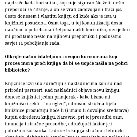
najdraže kada korisniku, koji nije siguran što želi, nešto
preporuči za čitanje, a on se vrati zadovoljan i traži još.
Često donesem i vlastitu knjigu od kuće ako je ista u
knjižnici posuđena. Osim toga, u toj komunikaciji dosta
naučimo o potrebama i željama naših korisnika, nerijetko i
mi pročitamo nešto na njihovu preporuku i poslušamo
savjet za poboljšanje rada.
Otkrijte našim čitateljima i svojim korisnicima koji
proces mora proći knjiga da bi se uopće našla na polici
biblioteke?
Knjižnice izvrsno surađuju s nakladnicima koji su naši
prirodni partneri. Kad nakladnici objave novu knjigu,
donose knjižnici jedan primjerak - kako bismo mi
knjižničari rekli - "na ogled", odnosno stručna tijela
knjižnice prosuđuju hoće li (i imaju li dovoljno sredstava)
kupiti određenu knjigu. Naravno, pri toj prosudbi osim
financija i stručne prosudbe, odlučujući faktor je i
potražnja korisnika. Tada se ta knjiga stručno i tehnički