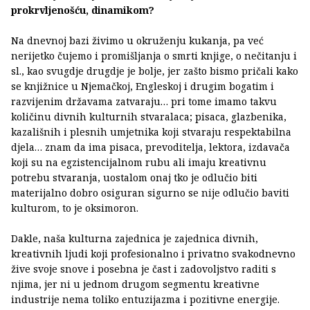
prokrvljenošću, dinamikom?
Na dnevnoj bazi živimo u okruženju kukanja, pa već
nerijetko čujemo i promišljanja o smrti knjige, o nečitanju i
sl., kao svugdje drugdje je bolje, jer zašto bismo pričali kako
se knjižnice u Njemačkoj, Engleskoj i drugim bogatim i
razvijenim državama zatvaraju… pri tome imamo takvu
količinu divnih kulturnih stvaralaca; pisaca, glazbenika,
kazališnih i plesnih umjetnika koji stvaraju respektabilna
djela… znam da ima pisaca, prevoditelja, lektora, izdavača
koji su na egzistencijalnom rubu ali imaju kreativnu
potrebu stvaranja, uostalom onaj tko je odlučio biti
materijalno dobro osiguran sigurno se nije odlučio baviti
kulturom, to je oksimoron.
Dakle, naša kulturna zajednica je zajednica divnih,
kreativnih ljudi koji profesionalno i privatno svakodnevno
žive svoje snove i posebna je čast i zadovoljstvo raditi s
njima, jer ni u jednom drugom segmentu kreativne
industrije nema toliko entuzijazma i pozitivne energije.