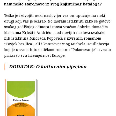
nam nešto staro/novo iz svog knjižničnog kataloga?
Teško je izdvojiti neki naslov jer vas on upućuje na neki
drugi koji vas je očarao. No moram istaknuti kako se gotovo
svakog godišnjeg odmora iznova vraćam dobrim domaćim
klasicima Krleži i Andriću, a od novijih naslova svakako
bih istaknula Milorada Popovića s izvrsnim romanom
"Čovjek bez lica", ali i kontroverznog Michela Houllebecqa
koji je u svom futurističkom romanu "Pokoravanje" izvrsno
prikazao svu licemjernost Europe.
DODATAK: O kulturnim vijećima