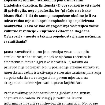
kojekakvoj knjiškoj starudiji ili pak osmosatna
čitateljska dokolica; fin ženski (!) posao, koji je više hobi
ili privilegija, nego profesija, jer "plaćaju nas kako
bismo čitali" itd.) do sumnji neupućene okoline je li za
takvo radno mjesto uopće neophodna specijalizirana
naobrazba. Kako se kao dugogodišnja voditeljica važne
kulturne institucije - Knjižnice i čitaonice Bogdana
Ogrizovića - nosite s takvim pojednostavljenim načinima
razmišljanja?
Jasna Kovačević:
Puno je stereotipa vezano uz našu
struku. Ne treba isticati, no još se sjećamo rečenica iz
američkih filmova "Ugly like librarian…", mislim da
prijevod nije potreban. No, u posljednje vrijeme upravo su
Amerikanci radili istraživanja o stresnim zanimanjima koja
su pokazala da su vatrogasci na prvom mjestu, a na
drugom su, nećete vjerovati, upravo knjižničari.
Protiv ovakvog pojednostavljenog gledanja na struku,
odgovaramo radom. Privilegij je raditi na izvoru
informacija i baviti se njihovom diseminacijom. No, posao