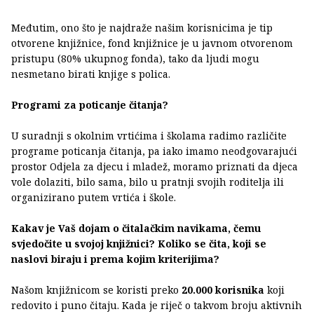
Međutim, ono što je najdraže našim korisnicima je tip
otvorene knjižnice, fond knjižnice je u javnom otvorenom
pristupu (80% ukupnog fonda), tako da ljudi mogu
nesmetano birati knjige s polica.
Programi za poticanje čitanja?
U suradnji s okolnim vrtićima i školama radimo različite
programe poticanja čitanja, pa iako imamo neodgovarajući
prostor Odjela za djecu i mladež, moramo priznati da djeca
vole dolaziti, bilo sama, bilo u pratnji svojih roditelja ili
organizirano putem vrtića i škole.
Kakav je Vaš dojam o čitalačkim navikama, čemu
svjedočite u svojoj knjižnici? Koliko se čita, koji se
naslovi biraju i prema kojim kriterijima?
Našom knjižnicom se koristi preko
20.000 korisnika
koji
redovito i puno čitaju. Kada je riječ o takvom broju aktivnih