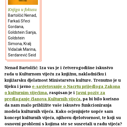
Knjiga u fokusu
Bartolčić Nenad,
Farkaš Sfeci
Gordana,
Goldstein Sanja,
Goldstein
Simona, Kralj
Vidačak Marina,
Serdarević Seid
Nenad Bartolčić: Iza vas je i četverogodišne iskustvo
rada u Kulturnom vijeću za knjižnu, nakladničku i
knjižarsku djelatnost Ministarstva kulture. Trenutno je u
tijeku i javno
e-savjetovanje o Nacrtu prijedloga Zakona
o kulturnim vijećima
, raspisan je i
Javni poziv za
predlaganje članova Kulturnih vijeća
, pa bi bilo korisno
da nam malo približite vaše iskustvo funkcioniranja
modela kulturnih vijeća. Kako ocjenjujete uopće sam
koncept kulturnih vijeća, njihovu djelotvornost, te koji su
osnovni problemi s kojima ste se susretali u radu vijeća?