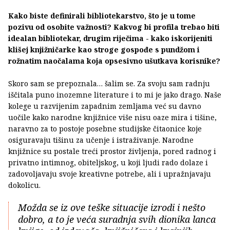
Kako biste definirali bibliotekarstvo, što je u tome
pozivu od osobite važnosti? Kakvog bi profila trebao biti
idealan bibliotekar, drugim riječima - kako iskorijeniti
klišej knjižničarke kao stroge gospođe s pundžom i
rožnatim naočalama koja opsesivno ušutkava korisnike?
Skoro sam se prepoznala… šalim se. Za svoju sam radnju
iščitala puno inozemne literature i to mi je jako drago. Naše
kolege u razvijenim zapadnim zemljama već su davno
uočile kako narodne knjižnice više nisu oaze mira i tišine,
naravno za to postoje posebne studijske čitaonice koje
osiguravaju tišinu za učenje i istraživanje. Narodne
knjižnice su postale treći prostor življenja, pored radnog i
privatno intimnog, obiteljskog, u koji ljudi rado dolaze i
zadovoljavaju svoje kreativne potrebe, ali i upražnjavaju
dokolicu.
Možda se iz ove teške situacije izrodi i nešto
dobro, a to je veća suradnja svih dionika lanca