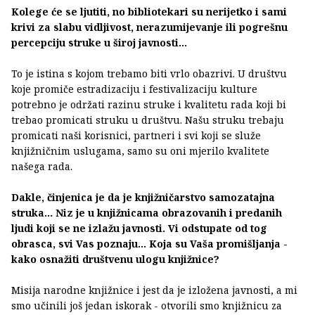
Kolege će se ljutiti, no bibliotekari su nerijetko i sami
krivi za slabu vidljivost, nerazumijevanje ili pogrešnu
percepciju struke u široj javnosti...
To je istina s kojom trebamo biti vrlo obazrivi. U društvu
koje promiče estradizaciju i festivalizaciju kulture
potrebno je održati razinu struke i kvalitetu rada koji bi
trebao promicati struku u društvu. Našu struku trebaju
promicati naši korisnici, partneri i svi koji se služe
knjižničnim uslugama, samo su oni mjerilo kvalitete
našega rada.
Dakle, činjenica je da je knjižničarstvo samozatajna
struka... Niz je u knjižnicama obrazovanih i predanih
ljudi koji se ne izlažu javnosti. Vi odstupate od tog
obrasca, svi Vas poznaju... Koja su Vaša promišljanja -
kako osnažiti društvenu ulogu knjižnice?
Misija narodne knjižnice i jest da je izložena javnosti, a mi
smo učinili još jedan iskorak - otvorili smo knjižnicu za