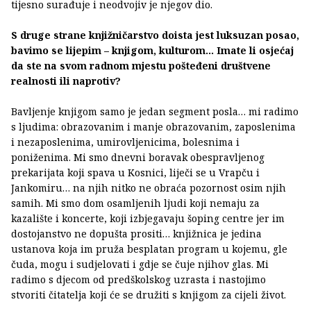
tijesno surađuje i neodvojiv je njegov dio.
S druge strane knjižničarstvo doista jest luksuzan posao,
bavimo se lijepim – knjigom, kulturom... Imate li osjećaj
da ste na svom radnom mjestu pošteđeni društvene
realnosti ili naprotiv?
Bavljenje knjigom samo je jedan segment posla… mi radimo
s ljudima: obrazovanim i manje obrazovanim, zaposlenima
i nezaposlenima, umirovljenicima, bolesnima i
poniženima. Mi smo dnevni boravak obespravljenog
prekarijata koji spava u Kosnici, liječi se u Vrapču i
Jankomiru… na njih nitko ne obraća pozornost osim njih
samih. Mi smo dom osamljenih ljudi koji nemaju za
kazalište i koncerte, koji izbjegavaju šoping centre jer im
dostojanstvo ne dopušta prositi… knjižnica je jedina
ustanova koja im pruža besplatan program u kojemu, gle
čuda, mogu i sudjelovati i gdje se čuje njihov glas. Mi
radimo s djecom od predškolskog uzrasta i nastojimo
stvoriti čitatelja koji će se družiti s knjigom za cijeli život.