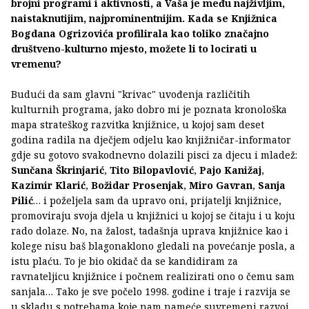
brojni programi i aktivnosti, a Vaša je među najživljim,
naistaknutijim, najprominentnijim. Kada se Knjižnica
Bogdana Ogrizovića profilirala kao toliko značajno
društveno-kulturno mjesto, možete li to locirati u
vremenu?
Budući da sam glavni "krivac" uvođenja različitih
kulturnih programa, jako dobro mi je poznata kronološka
mapa strateškog razvitka knjižnice, u kojoj sam deset
godina radila na dječjem odjelu kao knjižničar-informator
gdje su gotovo svakodnevno dolazili pisci za djecu i mladež:
Sunčana Škrinjarić
,
Tito Bilopavlović
,
Pajo Kanižaj
,
Kazimir Klarić
,
Božidar Prosenjak
,
Miro Gavran
,
Sanja
Pilić
… i poželjela sam da upravo oni, prijatelji knjižnice,
promoviraju svoja djela u knjižnici u kojoj se čitaju i u koju
rado dolaze. No, na žalost, tadašnja uprava knjižnice kao i
kolege nisu baš blagonaklono gledali na povećanje posla, a
istu plaću. To je bio okidač da se kandidiram za
ravnateljicu knjižnice i počnem realizirati ono o čemu sam
sanjala… Tako je sve počelo 1998. godine i traje i razvija se
u skladu s potrebama koje nam nameće suvremeni razvoj