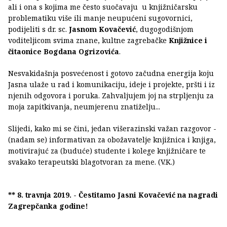
ali i ona s kojima me često suočavaju u knjižničarsku
problematiku više ili manje neupućeni sugovornici,
podijeliti s dr. sc.
Jasnom Kovačević
, dugogodišnjom
voditeljicom svima znane, kultne zagrebačke
Knjižnice i
čitaonice Bogdana Ogrizovića
.
Nesvakidašnja posvećenost i gotovo začudna energija koju
Jasna ulaže u rad i komunikaciju, ideje i projekte, pršti i iz
njenih odgovora i poruka. Zahvaljujem joj na strpljenju za
moja zapitkivanja, neumjerenu znatiželju...
Slijedi, kako mi se čini, jedan višerazinski važan razgovor -
(nadam se) informativan za obožavatelje knjižnica i knjiga,
motivirajuć za (buduće) studente i kolege knjižničare te
svakako terapeutski blagotvoran za mene. (V.K.)
** 8. travnja 2019. - Čestitamo Jasni Kovačević na nagradi
Zagrepčanka godine!