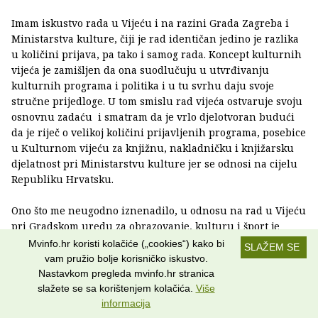
Imam iskustvo rada u Vijeću i na razini Grada Zagreba i
Ministarstva kulture, čiji je rad identičan jedino je razlika
u količini prijava, pa tako i samog rada. Koncept kulturnih
vijeća je zamišljen da ona suodlučuju u utvrđivanju
kulturnih programa i politika i u tu svrhu daju svoje
stručne prijedloge. U tom smislu rad vijeća ostvaruje svoju
osnovnu zadaću i smatram da je vrlo djelotvoran budući
da je riječ o velikoj količini prijavljenih programa, posebice
u Kulturnom vijeću za knjižnu, nakladničku i knjižarsku
djelatnost pri Ministarstvu kulture jer se odnosi na cijelu
Republiku Hrvatsku.
Ono što me neugodno iznenadilo, u odnosu na rad u Vijeću
pri Gradskom uredu za obrazovanje, kulturu i šport je
izrazito niska razina kulturnog dijaloga dionika koji ne bi
Mvinfo.hr koristi kolačiće („cookies“) kako bi
SLAŽEM SE
prošli na natječaju. Nekolicina autora, urednika i izdavača
vam pružio bolje korisničko iskustvo.
(sva sreća da ih je bilo malo) je na prilično ružan način
Nastavkom pregleda mvinfo.hr stranica
reagirala na rezultate, a nerijetko je to bilo i na razini
slažete se sa korištenjem kolačića.
Više
privatnog vrijeđanja. Moram priznati da su me takve
informacija