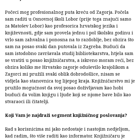
Počeci mog profesionalnog puta kreću od Zagorja. Počela
sam raditi u Osnovnoj školi Lobor (prije toga znajući samo
za Matošev Lobor) kao profesorica hrvatskog jezika i
književnosti, gdje sam provela jednu i pol školsku godinu i
vrlo sam zahvalna i ponosna na to razdoblje, bez obzira što
sam na posao svaki dan putovala iz Zagreba. Budući da
sam istodobno završavala studij bibliotekarstva, htjela sam
se vratiti u posao knjižničarstva, a iskreno moram reći, bez
obzira koliko me Hrvatsko zagorje oduševilo krajolikom a
Zagorci mi pružili svaki oblik dobrodošlice, nisam se
vidjela kao stanovnica tog lijepog kraja. Knjižničarstvo mi je
pružilo mogućnost da svoj posao doživljavam kao hobi
budući da volim knjigu i ljude koji se njome bave bilo kao
stvaraoci ili čitatelji.
Koji Vam je najdraži segment knjižničnog poslovanja?
Rad s korisnicima mi jako nedostaje i nastojim nedjeljom,
kad radim, što više raditi kao informator. Knjižničaru je