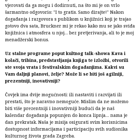
vjerovati da ga mogu i dodirnuti, na što mi je on vrlo
šarmantno odgovorio: "I to gratis. Samo dirajte!" Nakon
događanja i razgovora s publikom u knjižnici koji je trajao
gotovo dva sata, Bruckner mi je rekao kako mu se jako sviđa
knjižnica i atmosfera u njoj… bez pretjerivanja, ali to je moj
menadžerski bonus.
Uz stalne programe poput kultnog talk-showa Kava i
kolači, tribina, predstavljanja knjiga te izložbi, otvorili
ste svoja vrata i festivalskim događanjima. Kakvi su
Vam daljnji planovi, želje? Može li se biti još agilniji,
prezentniji, inovativniji?
Čovjek ima dvije mogućnosti: ili nastaviti i razvijati ili
prestati, što je naravno nemoguće. Mislim da ne možemo
biti više prezentniji i inovativniji budući da je naš
kalendar događanja popunjen do konca lipnja… nama je
dan prekratak. Naša je misija osigurati svim korisnicima
dostupnost informacijama i participaciju svih sudionika
kulturnog života grada Zagreba.