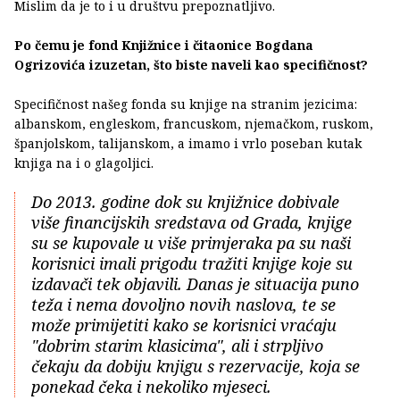
Mislim da je to i u društvu prepoznatljivo.
Po čemu je fond Knjižnice i čitaonice Bogdana
Ogrizovića izuzetan, što biste naveli kao specifičnost?
Specifičnost našeg fonda su knjige na stranim jezicima:
albanskom, engleskom, francuskom, njemačkom, ruskom,
španjolskom, talijanskom, a imamo i vrlo poseban kutak
knjiga na i o glagoljici.
Do 2013. godine dok su knjižnice dobivale
više financijskih sredstava od Grada, knjige
su se kupovale u više primjeraka pa su naši
korisnici imali prigodu tražiti knjige koje su
izdavači tek objavili. Danas je situacija puno
teža i nema dovoljno novih naslova, te se
može primijetiti kako se korisnici vraćaju
"dobrim starim klasicima", ali i strpljivo
čekaju da dobiju knjigu s rezervacije, koja se
ponekad čeka i nekoliko mjeseci.