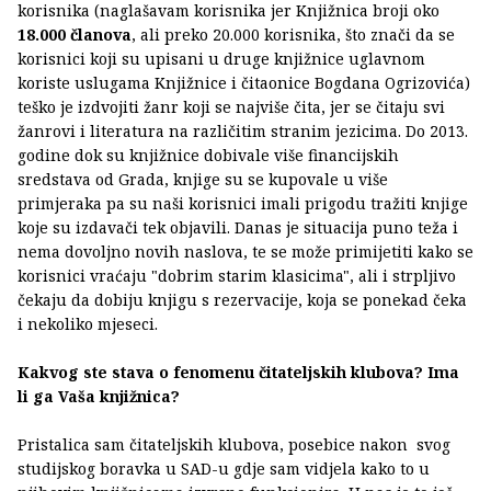
korisnika (naglašavam korisnika jer Knjižnica broji oko
18.000 članova
, ali preko 20.000 korisnika, što znači da se
korisnici koji su upisani u druge knjižnice uglavnom
koriste uslugama Knjižnice i čitaonice Bogdana Ogrizovića)
teško je izdvojiti žanr koji se najviše čita, jer se čitaju svi
žanrovi i literatura na različitim stranim jezicima. Do 2013.
godine dok su knjižnice dobivale više financijskih
sredstava od Grada, knjige su se kupovale u više
primjeraka pa su naši korisnici imali prigodu tražiti knjige
koje su izdavači tek objavili. Danas je situacija puno teža i
nema dovoljno novih naslova, te se može primijetiti kako se
korisnici vraćaju "dobrim starim klasicima", ali i strpljivo
čekaju da dobiju knjigu s rezervacije, koja se ponekad čeka
i nekoliko mjeseci.
Kakvog ste stava o fenomenu čitateljskih klubova? Ima
li ga Vaša knjižnica?
Pristalica sam čitateljskih klubova, posebice nakon svog
studijskog boravka u SAD-u gdje sam vidjela kako to u