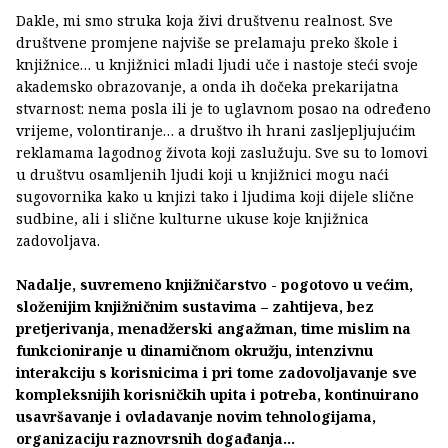
Dakle, mi smo struka koja živi društvenu realnost. Sve
društvene promjene najviše se prelamaju preko škole i
knjižnice… u knjižnici mladi ljudi uče i nastoje steći svoje
akademsko obrazovanje, a onda ih dočeka prekarijatna
stvarnost: nema posla ili je to uglavnom posao na određeno
vrijeme, volontiranje… a društvo ih hrani zasljepljujućim
reklamama lagodnog života koji zaslužuju. Sve su to lomovi
u društvu osamljenih ljudi koji u knjižnici mogu naći
sugovornika kako u knjizi tako i ljudima koji dijele slične
sudbine, ali i slične kulturne ukuse koje knjižnica
zadovoljava.
Nadalje, suvremeno knjižničarstvo - pogotovo u većim,
složenijim knjižničnim sustavima – zahtijeva, bez
pretjerivanja, menadžerski angažman, time mislim na
funkcioniranje u dinamičnom okružju, intenzivnu
interakciju s korisnicima i pri tome zadovoljavanje sve
kompleksnijih korisničkih upita i potreba, kontinuirano
usavršavanje i ovladavanje novim tehnologijama,
organizaciju raznovrsnih događanja...