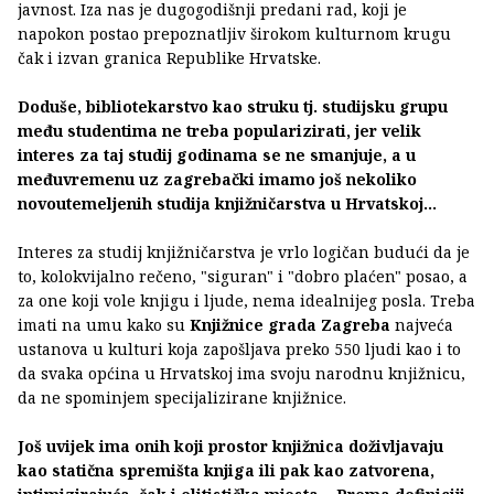
javnost. Iza nas je dugogodišnji predani rad, koji je
napokon postao prepoznatljiv širokom kulturnom krugu
čak i izvan granica Republike Hrvatske.
Doduše, bibliotekarstvo kao struku tj. studijsku grupu
među studentima ne treba popularizirati, jer velik
interes za taj studij godinama se ne smanjuje, a u
međuvremenu uz zagrebački imamo još nekoliko
novoutemeljenih studija knjižničarstva u Hrvatskoj...
Interes za studij knjižničarstva je vrlo logičan budući da je
to, kolokvijalno rečeno, "siguran" i "dobro plaćen" posao, a
za one koji vole knjigu i ljude, nema idealnijeg posla. Treba
imati na umu kako su
Knjižnice grada Zagreba
najveća
ustanova u kulturi koja zapošljava preko 550 ljudi kao i to
da svaka općina u Hrvatskoj ima svoju narodnu knjižnicu,
da ne spominjem specijalizirane knjižnice.
Još uvijek ima onih koji prostor knjižnica doživljavaju
kao statična spremišta knjiga ili pak kao zatvorena,