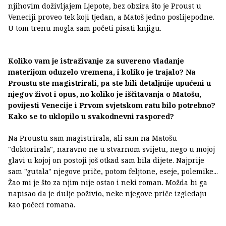
njihovim doživljajem Ljepote, bez obzira što je Proust u
Veneciji proveo tek koji tjedan, a Matoš jedno poslijepodne.
U tom trenu mogla sam početi pisati knjigu.
Koliko vam je istraživanje za suvereno vladanje
materijom oduzelo vremena, i koliko je trajalo? Na
Proustu ste magistrirali, pa ste bili detaljnije upućeni u
njegov život i opus, no koliko je iščitavanja o Matošu,
povijesti Venecije i Prvom svjetskom ratu bilo potrebno?
Kako se to uklopilo u svakodnevni raspored?
Na Proustu sam magistrirala, ali sam na Matošu
"doktorirala", naravno ne u stvarnom svijetu, nego u mojoj
glavi u kojoj on postoji još otkad sam bila dijete. Najprije
sam "gutala" njegove priče, potom feljtone, eseje, polemike...
Žao mi je što za njim nije ostao i neki roman. Možda bi ga
napisao da je dulje poživio, neke njegove priče izgledaju
kao počeci romana.