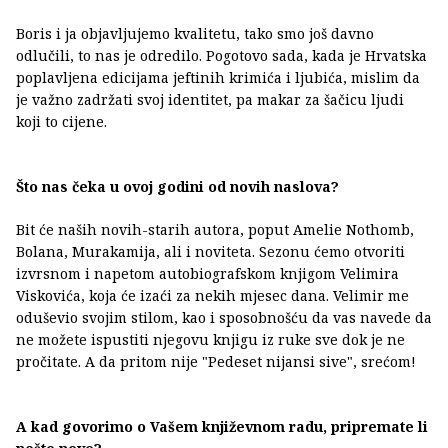
Boris i ja objavljujemo kvalitetu, tako smo još davno
odlučili, to nas je odredilo. Pogotovo sada, kada je Hrvatska
poplavljena edicijama jeftinih krimića i ljubića, mislim da
je važno zadržati svoj identitet, pa makar za šačicu ljudi
koji to cijene.
Što nas čeka u ovoj godini od novih naslova?
Bit će naših novih-starih autora, poput Amelie Nothomb,
Bolana, Murakamija, ali i noviteta. Sezonu ćemo otvoriti
izvrsnom i napetom autobiografskom knjigom Velimira
Viskovića, koja će izaći za nekih mjesec dana. Velimir me
oduševio svojim stilom, kao i sposobnošću da vas navede da
ne možete ispustiti njegovu knjigu iz ruke sve dok je ne
pročitate. A da pritom nije "Pedeset nijansi sive", srećom!
A kad govorimo o Vašem književnom radu, pripremate li