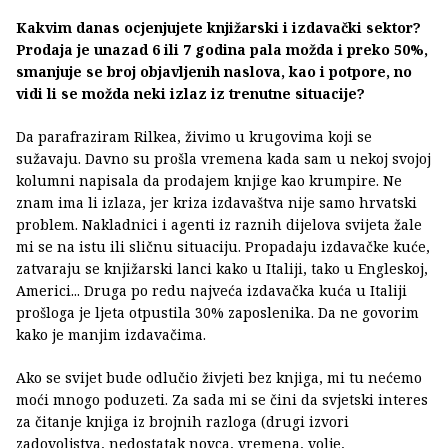
Kakvim danas ocjenjujete knjižarski i izdavački sektor?
Prodaja je unazad 6 ili 7 godina pala možda i preko 50%,
smanjuje se broj objavljenih naslova, kao i potpore, no
vidi li se možda neki izlaz iz trenutne situacije?
Da parafraziram Rilkea, živimo u krugovima koji se
sužavaju. Davno su prošla vremena kada sam u nekoj svojoj
kolumni napisala da prodajem knjige kao krumpire. Ne
znam ima li izlaza, jer kriza izdavaštva nije samo hrvatski
problem. Nakladnici i agenti iz raznih dijelova svijeta žale
mi se na istu ili sličnu situaciju. Propadaju izdavačke kuće,
zatvaraju se knjižarski lanci kako u Italiji, tako u Engleskoj,
Americi... Druga po redu najveća izdavačka kuća u Italiji
prošloga je ljeta otpustila 30% zaposlenika. Da ne govorim
kako je manjim izdavačima.
Ako se svijet bude odlučio živjeti bez knjiga, mi tu nećemo
moći mnogo poduzeti. Za sada mi se čini da svjetski interes
za čitanje knjiga iz brojnih razloga (drugi izvori
zadovoljstva, nedostatak novca, vremena, volje,