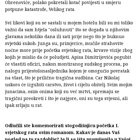
Obrenoviće, polako pokretali kotač povijesti u smjeru
potpune katastrofe, Velikog rata.
Svi likovi koji su se sastali u mojem hotelu bili su mi toliko
važni da sam htjela "osluhnuti" što se događa u njihovim
glavama nekoliko dana ili sati prije nego što je buknuo
svjetski sukob. Junga su, primjerice, mučile strahovite
noćne more prije početka svjetskog rata, krvave vizije zbog
kojih je mislio da će poludjeti. Apisa Dimitrijevića pogubit
će vlastiti oficiri, nakon montiranog sudskog procesa, po
nalogu prijestolonasljednika kojem je omogućio povratak
na vlast, što je prilično tragična sudbina. Car Nikolaj
uskoro će izgubiti carstvo, život i cijelu obitelj. Svim mojim
junacima, osim onima koji su već mrtvi, spremaju se
tragični preokreti i što je najgore, oni su toga svjesni, ali
ipak srljaju u rat.
Odlučili ste komemorirati stogodišnjicu početka I.
svjetskog rata ovim romanom. Kakav je danas Vaš
pogled na to razdoblje? Je li se išta promijenilo u Vašoj