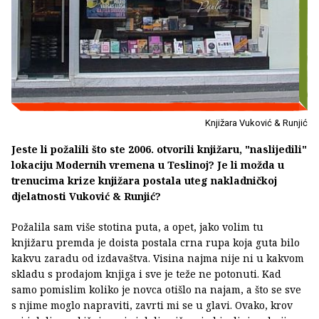
Knjižara Vuković & Runjić
Jeste li požalili što ste 2006. otvorili knjižaru, "naslijedili"
lokaciju Modernih vremena u Teslinoj? Je li možda u
trenucima krize knjižara postala uteg nakladničkoj
djelatnosti Vuković & Runjić?
Požalila sam više stotina puta, a opet, jako volim tu
knjižaru premda je doista postala crna rupa koja guta bilo
kakvu zaradu od izdavaštva. Visina najma nije ni u kakvom
skladu s prodajom knjiga i sve je teže ne potonuti. Kad
samo pomislim koliko je novca otišlo na najam, a što se sve
s njime moglo napraviti, zavrti mi se u glavi. Ovako, krov