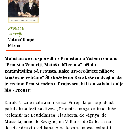
Proust u
Veneciji
Vuković Runjić
Milana
Matoš mi se u usporedbi s Proustom u Vašem romanu
"Proust u Veneciji, Matoš u Mlecima" učinio
zanimljivijim od Prousta. Kako uspoređujete njihove
književne veličine? Što kažete na Karakaševu dvojbu: da
je recimo Proust rođen u Prnjavoru, bi li on zaista i dalje
bio - Proust?
Karakaša zato i citiram u knjizi. Europski pisac je doista
patuljak na leđima divova, Proust se mogao mirne duše
"osloniti" na Baudelairea, Flauberta, de Vignya, de
Musseta, mme de Sevigne, na Voltaire, de Sadea...i na
desetke drugih velikana. A na koga se mogao osloniti