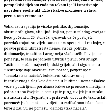
perspektivi tijekom rada na tekstu i je li istraživanje
navedene epohe uključilo i kakve promjene u stavu
prema tom vremenu?
Veliki rat tragedija je visoke politike, diplomacije,
okrunjenih glava, ali i ljudi koji su, poput mladog Zweiga u
Beču početkom 20. stoljeća, vjerovali da će postojeći
poredak trajati zauvijek. Danas nam opet prijeti rat kojeg će
po svoj prilici ubrzati ista nemoć visoke politike,
diplomacije, te taština i arogancija vladajućih. Povijest se
ponavlja, to sam još jednom utvrdila pišući ovu knjigu.
Taština je možda najveći ljudski grijeh, ali i sigurnost u
"institucije koje obavljaju svoj posao", povjerenje u
"demokratska načela", kolektivni zaborav onog
instinktivnog i zlog koje drijema u ljudima i nema nikakve
veze s pomirljivim porukama kakve se prenose u medijima.
Jedna strana čovjeka, o čemu piše Jung, uvijek je u mraku,
instinktu i zlu. Negirati je i prikrivati dovodi do tektonskih
poremećaja, što možemo vidjeti i u radikalnom islamskom
terorizmu. Tu ne pomažu "demokratska načela".