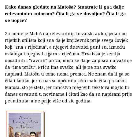
Kako danas gledate na Matoša? Smatrate li ga i dalje
relevantnim autorom? Čita li ga se dovoljno? Čita li ga
se uopće?
Za mene je Matoš najrelevantniji hrvatski autor, jedan od
rijetkih stilista koji zna da je književnik prije svega čovjek
koji "zna s riječima", a njegovi dnevnici puni su, između
ostaloga i njegovih igara s riječima. Hrvatska je zemlja
dosadnih i "ravnih" proza, misli se da je za pisca najvažnije
da "ima priču". Priču ima svatko, ali je ne zna svatko
napisati. Matošu u tome nema premca. Ne znam da li ga se
čita i koliko, jer u nas se općenito jako malo čita, pa tako i
Matoša, što je šteta, jer mnoštvo njegovih tekstova moglo bi
danas osvanuti u novinama i čitati kao da su napisani prije
pet minuta, a ne prije više od sto godina.