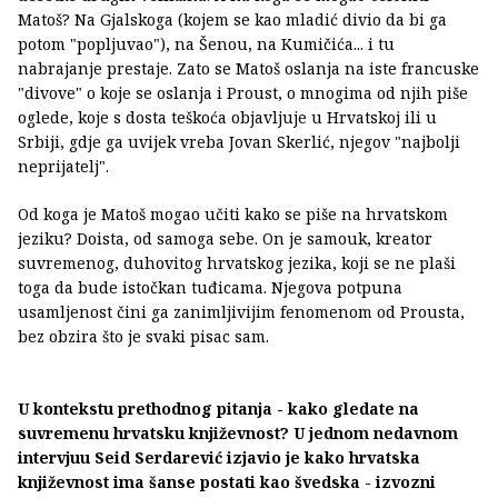
Matoš? Na Gjalskoga (kojem se kao mladić divio da bi ga
potom "popljuvao"), na Šenou, na Kumičića... i tu
nabrajanje prestaje. Zato se Matoš oslanja na iste francuske
"divove" o koje se oslanja i Proust, o mnogima od njih piše
oglede, koje s dosta teškoća objavljuje u Hrvatskoj ili u
Srbiji, gdje ga uvijek vreba Jovan Skerlić, njegov "najbolji
neprijatelj".
Od koga je Matoš mogao učiti kako se piše na hrvatskom
jeziku? Doista, od samoga sebe. On je samouk, kreator
suvremenog, duhovitog hrvatskog jezika, koji se ne plaši
toga da bude istočkan tuđicama. Njegova potpuna
usamljenost čini ga zanimljivijim fenomenom od Prousta,
bez obzira što je svaki pisac sam.
U kontekstu prethodnog pitanja - kako gledate na
suvremenu hrvatsku književnost? U jednom nedavnom
intervjuu Seid Serdarević izjavio je kako hrvatska
književnost ima šanse postati kao švedska - izvozni