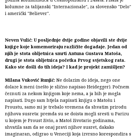
kolumne za talijanski "Internazionale", za slovensko "Delo"
i američki "Believer".
Neven Vulić: U posljednje dvije godine objavili ste dvije
knjige koje komemoriraju različite događaje. Jedan od
njih je stota obljetnica smrti Antuna Gustava Matoša,
drugi je stota obljetnica početka Prvog svjetskog rata.
Kako ste došli do tih ideja? I kad je projekt zamišljen?
Milana Vuković Runjić:
Ne dolazim do ideja, nego one
dolaze k meni (nešto je slično napisao Heidegger). Počnem
čeznuti za nekom knjigom koje nema, a ja bih je mogla
napisati. Dugo sam htjela napisati knjigu o Matošu i
Proustu, samo mi je trebalo vremena da shvatim prirodu
njihova susreta: premda su se doista mogli sresti u Parizu
u kojem je Proust živio, a Matoš životario godinama,
shvatila sam da se onaj pravi njihov susret, dakako
imaginaran, odigrao u Veneciji koja izvrsno korespondira s