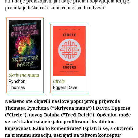
mi i dalje prokišnjava, ja i dalje pišem i objavljujem knjige,
premda je teško reći kamo će me sve to odvesti.
Skrivena mana
Circle
Pynchon
Thomas
Eggers Dave
Nedavno ste objavili naslove poput prvog prijevoda
Thomasa Pynchona ("Skrivena mana") i Davea Eggersa
("Circle"), novog Bolaña ("Treći Reich"). Općenito, može
se reći kako izdajete jako profiliranu i kvalitetnu
književnost. Kako to komentirate? Isplati li se, s obzirom
na trenutnu situaciju, ustrajati na takvom konceptu?