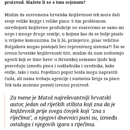
proizvod. Slažete li se s tom ocjenom?
Mislim da suvremena hrvatska književnost tek mora dati
svoje velike knjige i velike pisce. S tim problemom
osrednjosti književne produkcije ne susrećemo se samo mi
nego i mnoge druge zemlje, u kojima kao da se bolje pisalo
u vrijeme komunizma. Da li bi, primjerice, pisac veličine
Bulgakova mogao postojati bez represivnog sistema?! Što se
izvoza hrvatske književnosti tiče, mislim da nam nedostaju
agenti koji se time bave: u Hrvatskoj nemamo ljude koji
posreduju između pisca i nakladnika i urednika, kako
ovdje, tako i vani. Pojedinci poput Seida mogu napraviti
čuda, ali nama trebaju agencije i sustavna briga za pisce.
Tek tada možemo postati izvozni proizvod.
Za mene je Matoš najrelevantniji hrvatski
autor, jedan od rijetkih stilista koji zna da je
književnik prije svega čovjek koji "zna s
riječima", a njegovi dnevnici puni su, između
ostaloga i njegovih igara s riječima.