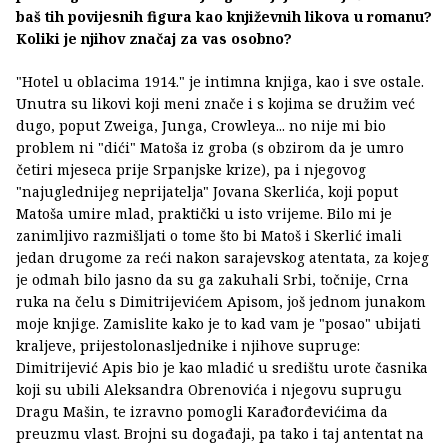
baš tih povijesnih figura kao književnih likova u romanu?
Koliki je njihov značaj za vas osobno?
"Hotel u oblacima 1914." je intimna knjiga, kao i sve ostale.
Unutra su likovi koji meni znače i s kojima se družim već
dugo, poput Zweiga, Junga, Crowleya... no nije mi bio
problem ni "dići" Matoša iz groba (s obzirom da je umro
četiri mjeseca prije Srpanjske krize), pa i njegovog
"najuglednijeg neprijatelja" Jovana Skerlića, koji poput
Matoša umire mlad, praktički u isto vrijeme. Bilo mi je
zanimljivo razmišljati o tome što bi Matoš i Skerlić imali
jedan drugome za reći nakon sarajevskog atentata, za kojeg
je odmah bilo jasno da su ga zakuhali Srbi, točnije, Crna
ruka na čelu s Dimitrijevićem Apisom, još jednom junakom
moje knjige. Zamislite kako je to kad vam je "posao" ubijati
kraljeve, prijestolonasljednike i njihove supruge:
Dimitrijević Apis bio je kao mladić u središtu urote časnika
koji su ubili Aleksandra Obrenovića i njegovu suprugu
Dragu Mašin, te izravno pomogli Karađorđevićima da
preuzmu vlast. Brojni su događaji, pa tako i taj antentat na