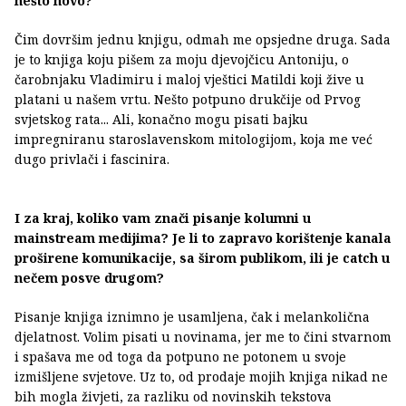
nešto novo?
Čim dovršim jednu knjigu, odmah me opsjedne druga. Sada
je to knjiga koju pišem za moju djevojčicu Antoniju, o
čarobnjaku Vladimiru i maloj vještici Matildi koji žive u
platani u našem vrtu. Nešto potpuno drukčije od Prvog
svjetskog rata... Ali, konačno mogu pisati bajku
impregniranu staroslavenskom mitologijom, koja me već
dugo privlači i fascinira.
I za kraj, koliko vam znači pisanje kolumni u
mainstream medijima? Je li to zapravo korištenje kanala
proširene komunikacije, sa širom publikom, ili je catch u
nečem posve drugom?
Pisanje knjiga iznimno je usamljena, čak i melankolična
djelatnost. Volim pisati u novinama, jer me to čini stvarnom
i spašava me od toga da potpuno ne potonem u svoje
izmišljene svjetove. Uz to, od prodaje mojih knjiga nikad ne
bih mogla živjeti, za razliku od novinskih tekstova