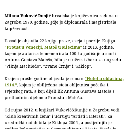
Milana Vuković Runjić
hrvatska je književnica rođena u
Zagrebu 1970. godine, gdje je diplomirala i magistrirala
književnost.
Dosad je objavila 22 knjige proze, eseja i poezije. Knjiga
"Proust u Veneciji, Matoš u Mlecima"
iz 2013. godine,
kojem je autorica komemorirala 100-tu godišnjicu smrti
Antuna Gustava Matoša, bila je u užem izboru za nagradu
"Višnja Machiedo", "Zvane Črnja" i "Kiklop".
Krajem prošle godine objavila je roman
"Hotel u oblacima,
1914."
, kojom je obilježena stota obljetnica početka I.
svjetskog rata, a koji dijeli lik Antuna Gustava Matoša s
prethodnim djelom o Proustu i Matošu.
Od rujna 2012. u knjižari Vuković&Runjić u Zagrebu vodi
"Klub kreativnih žena" i udrugu "Artisti i Literati". Za
urednički rad dobila je Kiklopa 2005., a posljednjih je
godina kolumnistica u Cosmopolitanu i 24sata. Pisala je