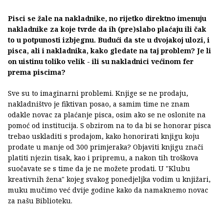
Pisci se žale na nakladnike, no rijetko direktno imenuju
nakladnike za koje tvrde da ih (pre)slabo plaćaju ili čak
to u potpunosti izbjegnu. Budući da ste u dvojakoj ulozi, i
pisca, ali i nakladnika, kako gledate na taj problem? Je li
on uistinu toliko velik - ili su nakladnici većinom fer
prema piscima?
Sve su to imaginarni problemi. Knjige se ne prodaju,
nakladništvo je fiktivan posao, a samim time ne znam
odakle novac za plaćanje pisca, osim ako se ne oslonite na
pomoć od institucija. S obzirom na to da bi se honorar pisca
trebao uskladiti s prodajom, kako honorirati knjigu koju
prodate u manje od 300 primjeraka? Objaviti knjigu znači
platiti njezin tisak, kao i pripremu, a nakon tih troškova
suočavate se s time da je ne možete prodati. U "Klubu
kreativnih žena" kojeg svakog ponedjeljka vodim u knjižari,
muku mučimo već dvije godine kako da namaknemo novac
za našu Biblioteku.