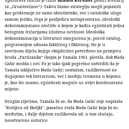
upozorava (slično je činio
Mladen Kerstner
pišući scenarij
za „Gruntovčane“). Takvu bismo strategiju mogli pojasniti
kao pridavanje ne samo identitetske, već i ontološke uloge
samom jeziku, čega je posljedica metaprostorno, ideološki
dekontaminirano utočište u kojem je kadra egzistirati jedna
benignim tričarijama izložena nevinost. Ideološka
dekontaminacija u literaturi omogućena je, pored ostalog,
poigravanjem odnosa faktičnog i fiktivnog, što je u
završnom dijelu knjige eksplicitno potvrđeno na primjeru
broda „Partizanka“ (kojim je Tamala 1961. plovila, dok Nada
Gašić možda i ne). Pa je tako ipak pogrešno ustvrditi da je
Tamala isključivo Nada Gašić; uostalom, razlikovnost ne
dugujemo tek literarnom, već i mediju vremena u kojemu
je, kao što znamo, egzistirati moguće uz uvjet kontinuirane
mijene.
Drugim riječima, Tamala bi se, da Nada Gašić nije napisala
"Kutijicu od školjki", jamačno zvala Nada Gašić koja bi se,
međutim, i dalje dijelom razlikovala od, u tom slučaju,
neostvarene autorice.