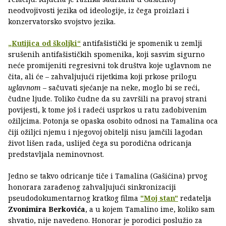
neodvojivosti jezika od ideologije, iz čega proizlazi i
konzervatorsko svojstvo jezika.
„Kutijica od školjki“
antifašistički je spomenik u zemlji
srušenih antifašističkih spomenika, koji sasvim sigurno
neće promijeniti regresivni tok društva koje uglavnom ne
čita, ali će – zahvaljujući rijetkima koji prkose prilogu
uglavnom
– sačuvati sjećanje na neke, moglo bi se reći,
čudne ljude. Toliko čudne da su završili na pravoj strani
povijesti, k tome još i radeći usprkos u ratu zadobivenim
ožiljcima. Potonja se opaska osobito odnosi na Tamalina oca
čiji ožiljci njemu i njegovoj obitelji nisu jamčili lagodan
život lišen rada, uslijed čega su porodična odricanja
predstavljala neminovnost.
Jedno se takvo odricanje tiče i Tamalina (Gašićina) prvog
honorara zarađenog zahvaljujući sinkronizaciji
pseudodokumentarnog kratkog filma
"Moj stan"
redatelja
Zvonimira Berkovića
, a u kojem Tamalino ime, koliko sam
shvatio, nije navedeno. Honorar je porodici poslužio za