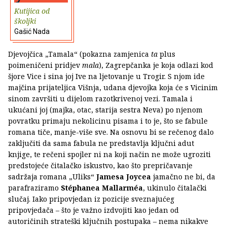
Kutijica od
školjki
Gašić Nada
Djevojčica „Tamala“ (pokazna zamjenica
ta
plus
poimeničeni pridjev
mala
), Zagrepčanka je koja odlazi kod
šjore Vice i sina joj Ive na ljetovanje u Trogir. S njom ide
majčina prijateljica Višnja, udana djevojka koja će s Vicinim
sinom završiti u dijelom razotkrivenoj vezi. Tamala i
ukućani joj (majka, otac, starija sestra Neva) po njenom
povratku primaju nekolicinu pisama i to je, što se fabule
romana tiče, manje-više sve. Na osnovu bi se rečenog dalo
zaključiti da sama fabula ne predstavlja ključni adut
knjige, te rečeni spojler ni na koji način ne može ugroziti
predstojeće čitalačko iskustvo, kao što prepričavanje
sadržaja romana „Uliks“
Jamesa Joycea
jamačno ne bi, da
parafraziramo
Stéphanea Mallarméa
, ukinulo čitalački
slučaj. Iako pripovjedan iz pozicije sveznajućeg
pripovjedača – što je važno izdvojiti kao jedan od
autoričinih strateški ključnih postupaka – nema nikakve