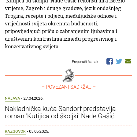
'Kutijica od školjki' Nade Gašić rekonstruira iščezlo
vrijeme, Zagreb i druge gradove, jezik ondašnjeg
Trogira, recepte i odjeću, međuljudske odnose i
vrijednosti svijeta okrenuta budućnosti,
pripovijedajući priču o zabranjenim ljubavima i
društvenim kontrastima između progresivnog i
konzervativnog svijeta.
Preporuči članak
– POVEZANI SADRŽAJ –
NAJAVA
• 27.04.2026.
Nakladnička kuća Sandorf predstavlja
roman 'Kutijica od školjki' Nade Gašić
RAZGOVOR
• 05.05.2025.