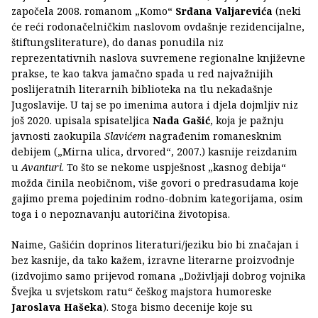
započela 2008. romanom „Komo“
Srđana Valjarevića
(neki
će reći rodonačelničkim naslovom ovdašnje rezidencijalne,
štiftungsliterature), do danas ponudila niz
reprezentativnih naslova suvremene regionalne književne
prakse, te kao takva jamačno spada u red najvažnijih
poslijeratnih literarnih biblioteka na tlu nekadašnje
Jugoslavije. U taj se po imenima autora i djela dojmljiv niz
još 2020. upisala spisateljica
Nada Gašić
, koja je pažnju
javnosti zaokupila
Slavićem
nagrađenim romanesknim
debijem („Mirna ulica, drvored“, 2007.) kasnije reizdanim
u
Avanturi
. To što se nekome uspješnost „kasnog debija“
možda činila neobičnom, više govori o predrasudama koje
gajimo prema pojedinim rodno-dobnim kategorijama, osim
toga i o nepoznavanju autoričina životopisa.
Naime, Gašićin doprinos literaturi/jeziku bio bi značajan i
bez kasnije, da tako kažem, izravne literarne proizvodnje
(izdvojimo samo prijevod romana „Doživljaji dobrog vojnika
Švejka u svjetskom ratu“ češkog majstora humoreske
Jaroslava Hašeka
). Stoga bismo decenije koje su