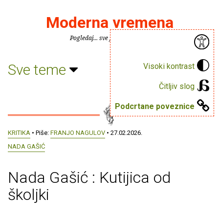
Moderna vremena
Pogledaj... sve je puno knjiga.
Sve teme
Visoki kontrast
Čitljiv slog
Podcrtane poveznice
KRITIKA
• Piše:
FRANJO NAGULOV
• 27.02.2026.
NADA GAŠIĆ
Nada Gašić : Kutijica od
školjki