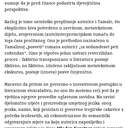
sumnje da je pred čitaoce podastrta djevojčičina
perspektiva.
Razlog je tome ontološko preplitanje autorice i Tamale, što
eksplicitno biva potvrđeno u završnom, metatekstnom
dijelu, svojevrsnom (auto)interpretacijskom tumaču do
toga časa pročitanog. Ono je prethodno naznačeno u
Tamalinoj „posveti“ romana autorici „za sedamdeset peti
rođendan“, čime je otpočeo jedan ustvari reverzibilan
proces – faktično transponirano u literaturu postaje
fiktivno, no fiktivno, izloženo zaključnom metatekstnom
ekskursu, postaje (iznova) posve činjenično.
Naravno da pritom ne govorimo o inovativnom postupku u
literarnom stvaralaštvu, no ono što možemo reći jest da je
vještina njegove provedbe uglavnom zavidna. Na zavist
djelomično utječe i proizvodnja umjetnog jezika: onog
jezika, naime, koji proizlazi iz govorene trogirske cakavice s
početka šezdesetih, ali rekonstruirane do semantički
odgovarajuće mjere na koju autorica naposljetku i