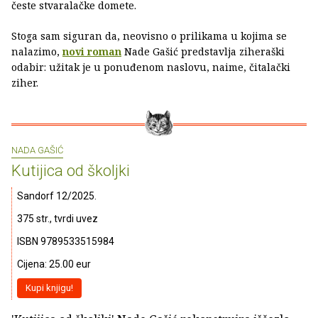
česte stvaralačke domete.
Stoga sam siguran da, neovisno o prilikama u kojima se
nalazimo,
novi roman
Nade Gašić predstavlja ziheraški
odabir: užitak je u ponuđenom naslovu, naime, čitalački
ziher.
NADA GAŠIĆ
Kutijica od školjki
Sandorf 12/2025.
375 str., tvrdi uvez
ISBN 9789533515984
Cijena: 25.00 eur
Kupi knjigu!