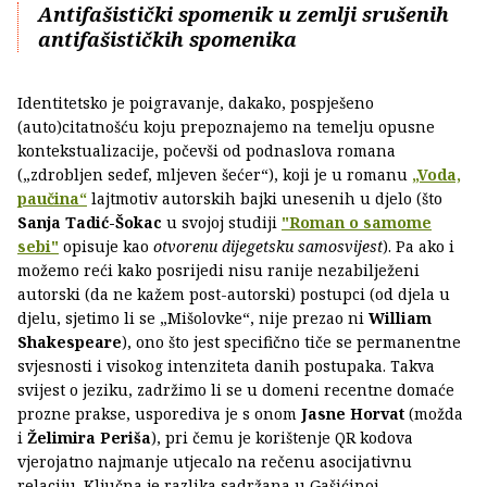
Antifašistički spomenik u zemlji srušenih
antifašističkih spomenika
Identitetsko je poigravanje, dakako, pospješeno
(auto)citatnošću koju prepoznajemo na temelju opusne
kontekstualizacije, počevši od podnaslova romana
(„zdrobljen sedef, mljeven šećer“), koji je u romanu
„Voda,
paučina“
lajtmotiv autorskih bajki unesenih u djelo (što
Sanja Tadić-Šokac
u svojoj studiji
"Roman o samome
sebi"
opisuje kao
otvorenu dijegetsku samosvijest
). Pa ako i
možemo reći kako posrijedi nisu ranije nezabilježeni
autorski (da ne kažem post-autorski) postupci (od djela u
djelu, sjetimo li se „Mišolovke“, nije prezao ni
William
Shakespeare
), ono što jest specifično tiče se permanentne
svjesnosti i visokog intenziteta danih postupaka. Takva
svijest o jeziku, zadržimo li se u domeni recentne domaće
prozne prakse, usporediva je s onom
Jasne Horvat
(možda
i
Želimira Periša
), pri čemu je korištenje QR kodova
vjerojatno najmanje utjecalo na rečenu asocijativnu
relaciju. Ključna je razlika sadržana u Gašićinoj