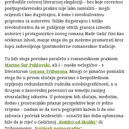
prethodile rečenoj literarnoj eksploziji – bez koje recentnu
postjugoslavensku praksu nije lako zamisliti – mogli
ocijeniti i kao dugotrajnu, k tome i sveobuhvatnu
pripremu za autorstvo. Toliko dugotrajnu i toliko
sveobuhvatnu da se gubljenje oštrih granica između
autorice i protagonistice novog romana Nade Gašić čini kao
očekivan ishod, manje stoga što ga možemo promatrati kroz
lupu zadovoljenja (post)moderne romaneskne tradicije.
Tu bih stoga povukao paralelu s romanesknom praksom
Marine Šur Puhlovski
, ali i – naoko nelogično – s
literaturom
Gorana Tribusona
. Mnogi će jamačno pomisliti
stoga što u prvom slučaju govorimo o bespoštednom
crpljenju redundantnih rudnika autobiografičnosti, a u
drugom o žanrovskoj poveznici na temelju ranijeg
stvaralačkog iskustva. U potonjem bih slučaju, međutim,
dodao i generacijsko pitanje perspektive koje će jedno
vrijeme – nadam se da neću pogriješiti kažem li da ono
zahvaća i početak šezdesetih – označiti kao doba optimizma:
bilo da je riječ o Gašićinoj
„Kutijici od školjki“
ili
Tribusonovoj
„Povijesti pornografije“
.