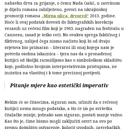
nabavku drva za grijanje, o čemu Nada Gašić, u završnom
je dijelu romana zabilježeno, govori na ukrajinskoj
promociji romana
„Mirna ulica, drvored“
2013. godine.
Hoće li ovaj podatak dovesti do faktografskih korekcija
vezanih uz rečeni film koji je 1963. nagrađen na festivalu u
Cannesu, zasad je teško reći. No ovakva sprega faktičnog i
fiktivnog, uslijed čega nismo načistu koji bi od dvaju
svjetova bio primaran – literarni ili onaj kojega nam je
potvrda osobna iskaznica – tjera nas da o pronađenoj
kutijici od školjki razmišljamo kao o simbološkom skladištu
koje, podložno brojnim interpretativnim pristupima, ne
inzistira na vlastitoj i k tome preciznoj povijesti.
Pitanje mjere kao estetički imperativ
Nekim će se čitaocima, siguran sam, učiniti da o rečenoj
kutijici nema mnogo podataka, a što će im po svršetku
čitalačke misije, jednako sam siguran, postati manje važno.
Kao što je, čime bismo mogli zaključiti osvrt na ovo po
svemu dojmljivo ostvarenje, kolorit uvodnih, zagrebačkih