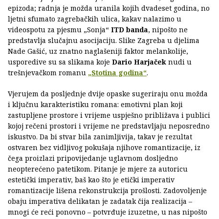
epizoda; radnja je možda uranila kojih dvadeset godina, no
ljetni sfumato zagrebačkih ulica, kakav nalazimo u
videospotu za pjesmu „Sonja“
ITD banda
, nipošto ne
predstavlja slučajnu asocijaciju. Slike Zagreba u djelima
Nade Gašić, uz znatno naglašeniji faktor melankolije,
usporedive su sa slikama koje
Dario Harjaček
nudi u
trešnjevačkom romanu
„Stotina godina“
.
Vjerujem da posljednje dvije opaske sugeriraju onu možda
i ključnu karakteristiku romana: emotivni plan koji
zastupljene prostore i vrijeme uspješno približava i publici
kojoj rečeni prostori i vrijeme ne predstavljaju neposredno
iskustvo. Da bi stvar bila zanimljivija, takav je rezultat
ostvaren bez vidljivog pokušaja njihove romantizacije, iz
čega proizlazi pripovijedanje uglavnom dosljedno
neopterećeno patetikom. Pitanje je mjere za autoricu
estetički imperativ, baš kao što je etički imperativ
romantizacije lišena rekonstrukcija prošlosti. Zadovoljenje
obaju imperativa delikatan je zadatak čija realizacija –
mnogi će reći ponovno – potvrđuje izuzetne, u nas nipošto