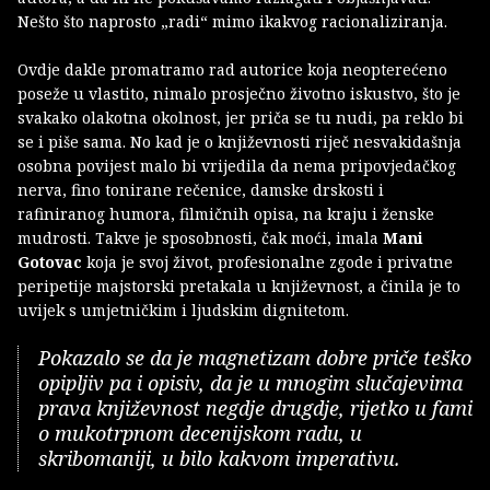
Nešto što naprosto „radi“ mimo ikakvog racionaliziranja.
Ovdje dakle promatramo rad autorice koja neopterećeno
poseže u vlastito, nimalo prosječno životno iskustvo, što je
svakako olakotna okolnost, jer priča se tu nudi, pa reklo bi
se i piše sama. No kad je o književnosti riječ nesvakidašnja
osobna povijest malo bi vrijedila da nema pripovjedačkog
nerva, fino tonirane rečenice, damske drskosti i
rafiniranog humora, filmičnih opisa, na kraju i ženske
mudrosti. Takve je sposobnosti, čak moći, imala
Mani
Gotovac
koja je svoj život, profesionalne zgode i privatne
peripetije majstorski pretakala u književnost, a činila je to
uvijek s umjetničkim i ljudskim dignitetom.
Pokazalo se da je magnetizam dobre priče teško
opipljiv pa i opisiv, da je u mnogim slučajevima
prava književnost negdje drugdje, rijetko u fami
o mukotrpnom decenijskom radu, u
skribomaniji, u bilo kakvom imperativu.