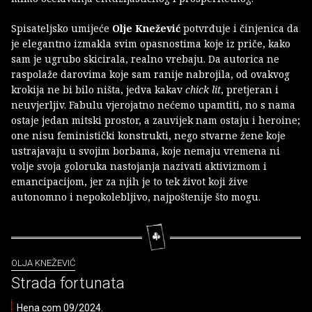
Spisateljsko umijeće
Olje Knežević
potvrđuje i činjenica da
je elegantno izmakla svim opasnostima koje iz priče, kako
sam je ugrubo skicirala, realno vrebaju. Da autorica ne
raspolaže darovima koje sam ranije nabrojila, od ovakvog
krokija ne bi bilo ništa, jedva kakav
chick lit
, pretjeran i
neuvjerljiv. Fabulu vjerojatno nećemo upamtiti, no s nama
ostaje jedan mitski prostor, a zauvijek nam ostaju i heroine;
one nisu feministički konstrukti, nego stvarne žene koje
ustrajavaju u svojim borbama, koje nemaju vremena ni
volje svoja goloruka nastojanja nazivati aktivizmom i
emancipacijom, jer za njih je to tek život koji žive
autonomno i nepokolebljivo, najpoštenije što mogu.
OLJA KNEŽEVIĆ
Strada fortunata
Hena com 09/2024.