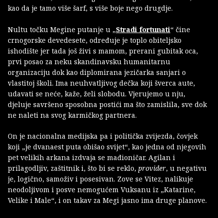
kao da je tamo više šarf, s više boje nego drugdje.
Nultu točku Megine putanje u „
Stradi fortunati
“ čine
crnogorske devedesete, određuje je toplo obiteljsko
ishodište jer tada još živi s mamom, prerani gubitak oca,
prvi posao za neku skandinavsku humanitarnu
organizaciju dok kao diplomirana jezičarka sanjari o
vlastitoj školi. Ima neuhvatljivog dečka koji šverca aute,
udavati se neće, kaže, želi slobodu. Vjerujemo u nju,
djeluje savršeno sposobna postići ma što zamislila, sve dok
ne naleti na svog karmičkog partnera.
On je nacionalna medijska pa i politička zvijezda, čovjek
koji „je dvanaest puta obišao svijet“, kao jedna od njegovih
pet velikih arkana izdvaja se mađioničar. Agilan i
prilagodljiv, zaštitnik i, što bi se reklo,
provider
, u negativu
je, logično, samoživ i posesivan. Zove se Vitez, nalikuje
neodoljivom i posve nemogućem Vuksanu iz „Katarine,
Velike i Male“, i on takav za Megi jasno ima druge planove.