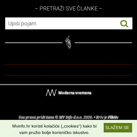
– PRETRAŽI SVE ČLANKE –
Moderna vremena
Sva prava pridržana © MV Info d.o.o. 2026. • Kriv je
Fiktiv
Mvinfo.hr koristi kolačiće („cookies“) kako bi
SLAŽEM SE
O nama
•
Pomoć
•
Uvjeti korištenja
•
RSS kanali
vam pružio bolje korisničko iskustvo.