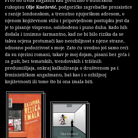
Prvo što treba naglasiti kad govorimo o autorskom
rukopisu
Olje Knežević
, podgoričko zagrebačke prozaistice
s ranije londonskom, a trenutno njujorškom adresom, o
njenom književnom stilu i pripovjednom postupku jest da
je to pisanje vispreno, oslobođeno i puno duha. Rado bih
dodala i iznimno šarmantno, kad ne bi bilo rizika da se
takva ocjena protumači kao neozbiljnost s njene strane,
odnosno podozrivost s moje. Zato ću uvodno još samo reći
da su njezini romani, takav je moj dojam, pisani bez grča i
za gušt, bez tematskih, trendovskih i tržišnih
predumišljaja, onkraj kalkuliranja o društvenom pa i
feminističkom angažmanu, baš kao i o ozbiljnoj
književnosti ili tome što bi ona imala biti.