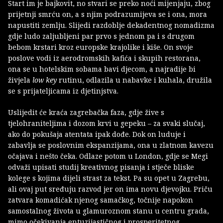
Start im je bajkovit, no stvari se preko noći mijenjaju, zbog
prijetnji smrću on, a s njim podrazumijeva se i ona, mora
napustiti zemlju. Slijedi razdoblje dekadentnog nomadizma
gdje ludo zaljubljeni par prvo s jednom pa i s drugom
bebom krstari kroz europske krajolike i kiše. On svoje
poslove vodi iz aerodromskih kafića i skupih restorana,
ona se u hotelskim sobama bavi djecom, a najradije bi
živjela
low key
rutinu, odlazila u nabavke i kuhala, družila
se s prijateljicama iz djetinjstva.
Uslijedit će kraća zagrebačka faza, gdje žive s
tjelohraniteljima i dozom krvi u gepeku – za svaki slučaj,
ako do pokušaja atentata ipak dođe. Dok on luduje i
zabavlja se poslovnim ekspanzijama, ona u zlatnom kavezu
očajava i nešto čeka. Odlaze potom u London, gdje se Megi
odvaži upisati studij kreativnog pisanja i stječe bliske
kolege s kojima dijeli strast za tekst. Pa su opet u Zagrebu,
ali ovaj put sređuju razvod jer on ima novu djevojku. Priču
zatvara komadićak njenog samačkog, točnije napokon
samostalnog života u glamuroznom stanu u centru grada,
mimo očekivanja entuzijastičnog i prosperitetnog.