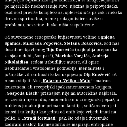
po mjeri bilo neobaveznije štivo, njezina je pripovjedačka
osobnost previše kompleksna, opterećujuća pa čak i nekako
drevno spiritualna, njene protagonistice suviše u
problemu, nesretne ili ako ništa raspolućene.
Od suvremene crnogorske književnosti volimo
Ognjena
Spahića
,
Milorada Popovića
,
Stefana Boškovića
, kod nas
dosad neobjavljenog
Iliju Đurovića
(najtoplija preporuka
za sjajan debi „Sampas“),
Marinka Vorgića
,
Andreja
Nikolaidisa
, redom uzbudljive autore, ali opise
neobuzdane i vratolomne podneblja, mentaliteta i
južnjačke vibrantnosti kakvi uspijevaju
Olji Knežević
još
nismo vidjeli. Ako „
Katarinu, Veliku i Malu
“ smatram
izuzetnom, ali recepcijski ipak zanemarenom knjigom,
„
Gospođa Black
“ priznajem nije mi autoričina najdraža,
no završni njezin dio, ambijentiran u crnogorski pejzaž, u
nukleus junakinjine primarne familije, veličanstven je i
iznosi i tu knjigu kao jednu od onih koje vrijedi imati na
polici. U „
Stradi fortunati
“ pak, što odaje i dvostruko
kodirani naslov, fragmentarno se mapiraju entropične