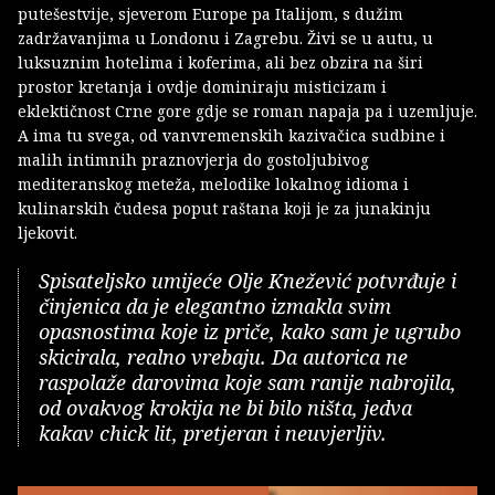
putešestvije, sjeverom Europe pa Italijom, s dužim
zadržavanjima u Londonu i Zagrebu. Živi se u autu, u
luksuznim hotelima i koferima, ali bez obzira na širi
prostor kretanja i ovdje dominiraju misticizam i
eklektičnost Crne gore gdje se roman napaja pa i uzemljuje.
A ima tu svega, od vanvremenskih kazivačica sudbine i
malih intimnih praznovjerja do gostoljubivog
mediteranskog meteža, melodike lokalnog idioma i
kulinarskih čudesa poput raštana koji je za junakinju
ljekovit.
Spisateljsko umijeće Olje Knežević potvrđuje i
činjenica da je elegantno izmakla svim
opasnostima koje iz priče, kako sam je ugrubo
skicirala, realno vrebaju. Da autorica ne
raspolaže darovima koje sam ranije nabrojila,
od ovakvog krokija ne bi bilo ništa, jedva
kakav chick lit, pretjeran i neuvjerljiv.