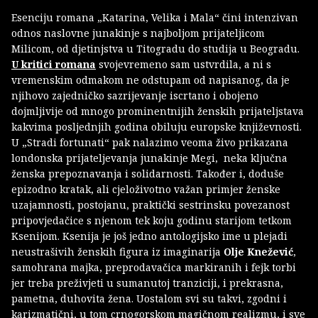
Esenciju romana „Katarina, Velika i Mala“ čini intenzivan
odnos naslovne junakinje s najboljom prijateljicom
Milicom, od djetinjstva u Titogradu do studija u Beogradu.
U kritici romana
svojevremeno sam ustvrdila, a ni s
vremenskim odmakom ne odstupam od napisanog, da je
njihovo zajedničko sazrijevanje iscrtano i obojeno
dojmljivije od mnogo prominentnijih ženskih prijateljstava
kakvima posljednjih godina obiluju europske književnosti.
U „Stradi fortunati“ pak nalazimo veoma živo prikazana
londonska prijateljevanja junakinje Megi, neka ključna
ženska prepoznavanja i solidarnosti. Također i, doduše
epizodno kratak, ali cjeloživotno važan primjer ženske
uzajamnosti, postojanu, praktički sestrinsku povezanost
pripovjedačice s njenom tek koju godinu starijom tetkom
Ksenijom. Ksenija je još jedno antologijsko ime u plejadi
neustrašivih ženskih figura iz imaginarija
Olje Knežević
,
samohrana majka, preprodavačica markiranih i fejk torbi
jer treba preživjeti u sumanutoj tranziciji, i prekrasna,
pametna, duhovita žena. Uostalom svi su takvi, zgodni i
karizmatični, u tom crnogorskom magičnom realizmu, i sve