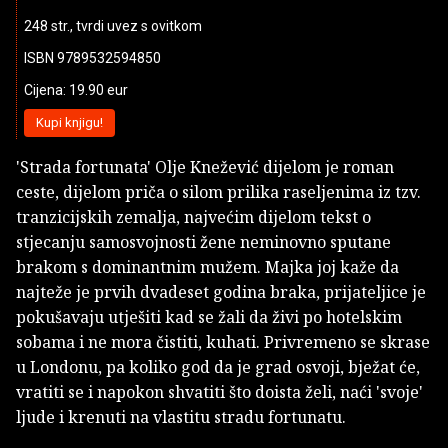
248 str., tvrdi uvez s ovitkom
ISBN 9789532594850
Cijena: 19.90 eur
Kupi knjigu!
'Strada fortunata' Olje Knežević dijelom je roman
ceste, dijelom priča o silom prilika raseljenima iz tzv.
tranzicijskih zemalja, najvećim dijelom tekst o
stjecanju samosvojnosti žene neminovno sputane
brakom s dominantnim mužem. Majka joj kaže da
najteže je prvih dvadeset godina braka, prijateljice je
pokušavaju utješiti kad se žali da živi po hotelskim
sobama i ne mora čistiti, kuhati. Privremeno se skrase
u Londonu, pa koliko god da je grad osvoji, bježat će,
vratiti se i napokon shvatiti što doista želi, naći 'svoje'
ljude i krenuti na vlastitu stradu fortunatu.