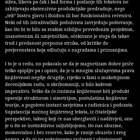
sižea, likova pa čak i kad forma i poslanje tih tekstova ne
zahtijevaju ekstenzivne produkcijske predradnje, nego
„tek“ bistru glavu i fluidnu ili bar funkcionalnu rečenicu.
Neki od tih istraživačkih poduhvata zavrjeđuju poštovanje,
kao što bi to bilo sa svakim ozbiljno provedenim projektom,
znanstvenim ili umjetničkim, očekivano je stoga da takav
trud i predanost prepozna struka, od kritike do
povjerenstava koja odlučuju o nagradama i priznanjima.
I to je u redu, no pokazalo se da je magnetizam dobre priče
teško opipljiv pa i opisiv, da je u mnogim slučajevima prava
književnost negdje drugdje, rijetko u fami o mukotrpnom
decenijskom radu, u skribomaniji, u bilo kakvom
imperativu. Teško da će iznimna književnost biti produkt
opsesije strukturom i simetrijom, postulatima književne
teorije, a pogotovo instant savjetima s radionica i podcasta.
Supstancija moćnog književnog teksta, iz čitateljske
perspektive, takvog koji će nas obezglaviti i nadživjeti, ono
je u što se instinktivno zaljubljujemo, što nas obuzme,
momentalno i bez rezerve, kako je ranije obuzelo i svog
autora, a da ni ne pokušavamo razlagati i objašnjavati.