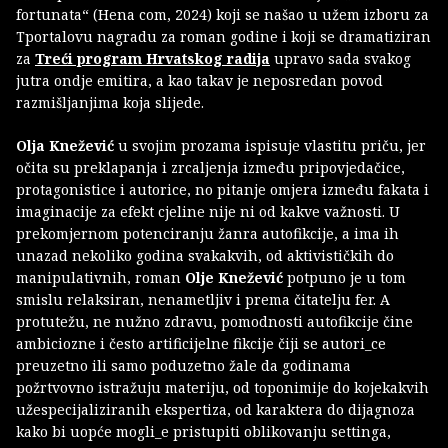
fortunata“ (Hena com, 2024) koji se našao u užem izboru za
Tportalovu nagradu za roman godine i koji se dramatiziran
za
Treći program Hrvatskog radija
upravo sada svakog
jutra ondje emitira, a kao takav je neposredan povod
razmišljanjima koja slijede.
Olja Knežević
u svojim prozama ispisuje vlastitu priču, jer
očita su preklapanja i zrcaljenja između pripovjedačice,
protagonistice i autorice, no pitanje omjera između fakata i
imaginacije za efekt cjeline nije ni od kakve važnosti. U
prekomjernom potenciranju žanra autofikcije, a ima ih
unazad nekoliko godina svakakvih, od aktivističkih do
manipulativnih, roman
Olje Knežević
potpuno je u tom
smislu relaksiran, nenametljiv i prema čitatelju fer. A
protutežu, ne nužno zdravu, pomodnosti autofikcije čine
ambiciozne i često artificijelne fikcije čiji se autori_ce
preuzetno ili samo poduzetno žale da godinama
požrtvovno istražuju materiju, od toponimije do kojekakvih
užespecijaliziranih ekspertiza, od karaktera do dijagnoza
kako bi uopće mogli_e pristupiti oblikovanju settinga,