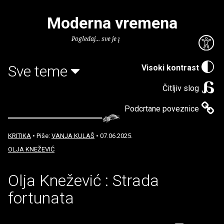
Moderna vremena
Pogledaj... sve je puno knjiga.
Sve teme
Visoki kontrast
Čitljiv slog
Podcrtane poveznice
KRITIKA
• Piše:
VANJA KULAŠ
• 07.06.2025.
OLJA KNEŽEVIĆ
Olja Knežević : Strada
fortunata