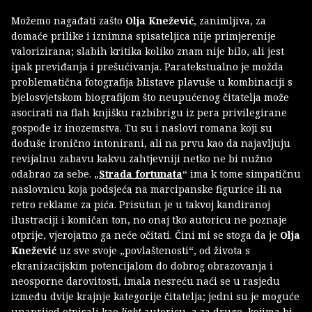
Možemo nagađati zašto
Olja Knežević
, zanimljiva, za
domaće prilike i iznimna spisateljica nije primjerenije
valorizirana; slabih kritika koliko znam nije bilo, ali jest
ipak previđanja i prešućivanja. Paratekstualno je možda
problematična fotografija blistave plavuše u kombinaciji s
bjelosvjetskom biografijom što neupućenog čitatelja može
asocirati na flah knjišku razbibrigu iz pera privilegirane
gospođe iz inozemstva. Tu su i naslovi romana koji su
doduše ironično intonirani, ali na prvu kao da najavljuju
revijalnu zabavu kakvu zahtjevniji netko ne bi nužno
odabrao za sebe. „
Strada fortunata
“ ima k tome simpatičnu
naslovnicu koja podsjeća na marcipanske figurice ili na
retro reklame za pića. Prisutan je u takvoj kandiranoj
ilustraciji i komičan ton, no onaj tko autoricu ne poznaje
otprije, vjerojatno ga neće očitati. Čini mi se stoga da je
Olja
Knežević
uz sve svoje „povlaštenosti“, od života s
ekranizacijskim potencijalom do dobrog obrazovanja i
neosporne darovitosti, imala nesreću naći se u rasjedu
između dvije krajnje kategorije čitatelja; jedni su je moguće
unaprijed otpisali kao
light
autoricu, a za druge, kojima bi