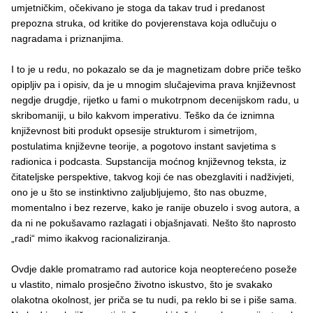
umjetničkim, očekivano je stoga da takav trud i predanost
prepozna struka, od kritike do povjerenstava koja odlučuju o
nagradama i priznanjima.
I to je u redu, no pokazalo se da je magnetizam dobre priče teško
opipljiv pa i opisiv, da je u mnogim slučajevima prava književnost
negdje drugdje, rijetko u fami o mukotrpnom decenijskom radu, u
skribomaniji, u bilo kakvom imperativu. Teško da će iznimna
književnost biti produkt opsesije strukturom i simetrijom,
postulatima književne teorije, a pogotovo instant savjetima s
radionica i podcasta. Supstancija moćnog književnog teksta, iz
čitateljske perspektive, takvog koji će nas obezglaviti i nadživjeti,
ono je u što se instinktivno zaljubljujemo, što nas obuzme,
momentalno i bez rezerve, kako je ranije obuzelo i svog autora, a
da ni ne pokušavamo razlagati i objašnjavati. Nešto što naprosto
„radi“ mimo ikakvog racionaliziranja.
Ovdje dakle promatramo rad autorice koja neopterećeno poseže
u vlastito, nimalo prosječno životno iskustvo, što je svakako
olakotna okolnost, jer priča se tu nudi, pa reklo bi se i piše sama.