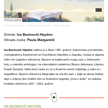
Moderna vremena
·
Iva Bezinović-Haydon – Takav neki dan
Snimila:
Iva Bezinović-Haydon
Obrada zvuka:
Paula Margaretić
Iva Bezinović-Haydon
rođena je u Rijeci 1981. godine. Diplomirala je kroatistiku
i komparativnu književnost na Filozofskom fakultetu u Zagrebu. Dosad je objavila
četiri vrlo uspješne slikovnice. Njezine se kratke priče mogu naći u Večernjem
listu, u nekoliko antologija i na internetskim portalima (Strane, Astronaut, Libartes,
Čovjek Časopis). Neke priče našle su se u finalima raznih natječaja, a neke su i
nagrađene. Njezine slikovnice
Moja baka ne zna tko sam
i
Gdje se skriva Vedran
,
obje u izdanju Ibis Grafike,
bile su finalistice nagrade „Ovca u kutiji“ za najbolju
hrvatsku slikovnicu 2021. i 2022. godine.
IVA BEZINOVIĆ-HAYDON