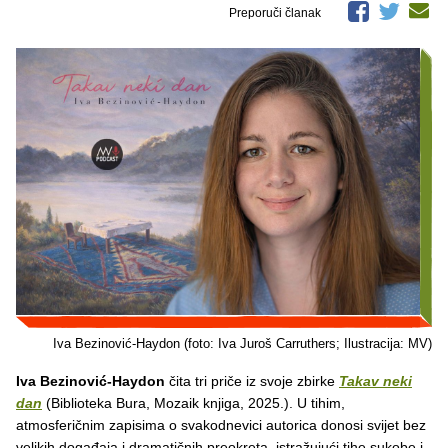
Preporuči članak
Iva Bezinović-Haydon (foto: Iva Juroš Carruthers; Ilustracija: MV)
Iva Bezinović-Haydon
čita tri priče iz svoje zbirke
Takav neki
dan
(Biblioteka Bura, Mozaik knjiga, 2025.). U tihim,
atmosferičnim zapisima o svakodnevici autorica donosi svijet bez
velikih događaja i dramatičnih preokreta, istražujući tihe sukobe i