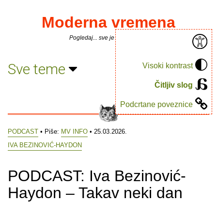
Moderna vremena
Pogledaj... sve je puno knjiga.
Sve teme
Visoki kontrast
Čitljiv slog
Podcrtane poveznice
PODCAST
• Piše:
MV INFO
• 25.03.2026.
IVA BEZINOVIĆ-HAYDON
PODCAST: Iva Bezinović-
Haydon – Takav neki dan