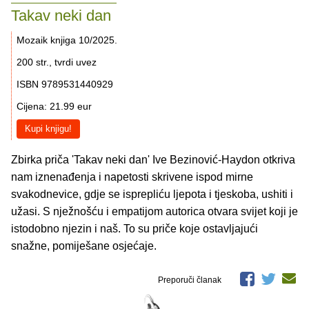
Takav neki dan
Mozaik knjiga 10/2025.
200 str., tvrdi uvez
ISBN 9789531440929
Cijena: 21.99 eur
Kupi knjigu!
Zbirka priča 'Takav neki dan' Ive Bezinović-Haydon otkriva
nam iznenađenja i napetosti skrivene ispod mirne
svakodnevice, gdje se isprepliću ljepota i tjeskoba, ushiti i
užasi. S nježnošću i empatijom autorica otvara svijet koji je
istodobno njezin i naš. To su priče koje ostavljajući
snažne, pomiješane osjećaje.
Preporuči članak