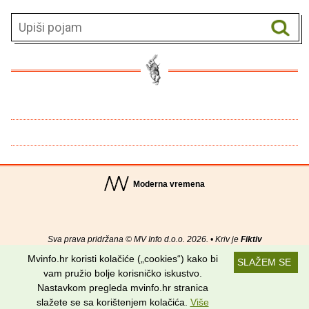
Moderna vremena
Sva prava pridržana © MV Info d.o.o. 2026. • Kriv je
Fiktiv
Mvinfo.hr koristi kolačiće („cookies“) kako bi
SLAŽEM SE
O nama
•
Pomoć
•
Uvjeti korištenja
•
RSS kanali
vam pružio bolje korisničko iskustvo.
Nastavkom pregleda mvinfo.hr stranica
Potraži nas na:
slažete se sa korištenjem kolačića.
Više