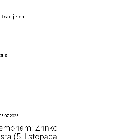
stracije na
a s
05.07.2026.
emoriam: Zrinko
sta (5. listopada