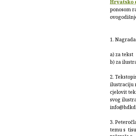
Hrvatsko d
ponosom r
ovogodišnj
1. Nagrada 
a) za tekst
b) za ilustr
2. Tekstopi
ilustraciju
cjelovit te
svog ilustr
info@hdkd
3. Peteročl
temu s tisu