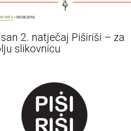
MV INFO
• 05.04.2016.
san 2. natječaj Piširiši – za
lju slikovnicu