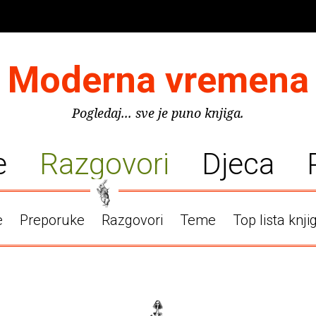
Moderna vremena
Pogledaj... sve je puno knjiga.
e
Razgovori
Djeca
e
Preporuke
Razgovori
Teme
Top lista knji