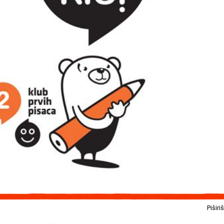
Piširiš