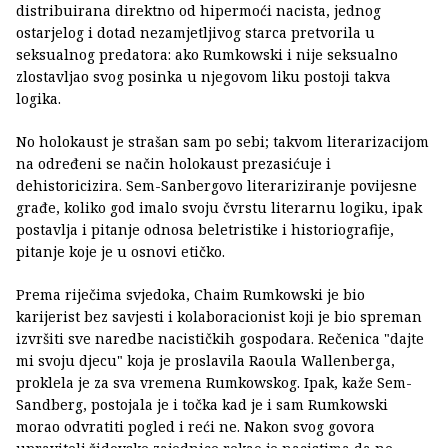
distribuirana direktno od hipermoći nacista, jednog
ostarjelog i dotad nezamjetljivog starca pretvorila u
seksualnog predatora: ako Rumkowski i nije seksualno
zlostavljao svog posinka u njegovom liku postoji takva
logika.
No holokaust je strašan sam po sebi; takvom literarizacijom
na određeni se način holokaust prezasićuje i
dehistoricizira. Sem-Sanbergovo literariziranje povijesne
građe, koliko god imalo svoju čvrstu literarnu logiku, ipak
postavlja i pitanje odnosa beletristike i historiografije,
pitanje koje je u osnovi etičko.
Prema riječima svjedoka, Chaim Rumkowski je bio
karijerist bez savjesti i kolaboracionist koji je bio spreman
izvršiti sve naredbe nacističkih gospodara. Rečenica "dajte
mi svoju djecu" koja je proslavila Raoula Wallenberga,
proklela je za sva vremena Rumkowskog. Ipak, kaže Sem-
Sandberg, postojala je i točka kad je i sam Rumkowski
morao odvratiti pogled i reći ne. Nakon svog govora