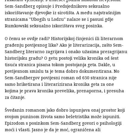
Sem-Sandberg opisuje i Predsjednikovo seksualno
iskorištavanje djevojke iz sirotišta. A među najstrašnijim
stranicama "Ubogih u Lodzu" nalaze se i pasusi gdje
Rumkowski seksualno iskorištava svog posinka.
O čemu se ovdje radi? Historijskoj činjenici ili literarnom
građenju povijesnog lika? Ako je literarizacija, zašto Sem-
Sandberg literarno zagrijava i onako užasima prezagrijanu
historijsku građu? O getu postoji velika kronika od šest
tisuća stranica pisana tokom postojanja geta. Dakle, u
povijesnom smislu ta je tema dobro dokumentirana. No
Sem-Sandbergov povijesni roman od 650 stranica nije
samo briketirana i literarizirana kronika geta za one
kojima je prava kronika prevelika, prenaporna, i presuha
za čitanje.
Šveđanin romanom jako dobro ispunjava onaj prostor koji
svojom puninom života samo beletristika može ispuniti.
Epizodom s posinkom Sem-Sandberg govori o psihologiji
moći i vlasti. Jasno je da je moć, ograničena ali