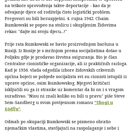
na teškoće sprovođenja takve deportacije - kao da je
odvajanje djece od roditelja čisto logistički problem.
Pregovori su bili bezuspješni. 4. rujna 1942. Chaim
Rumkowski se popeo na stolicu i okupljenim Židovima
rekao: "dajte mi svoju djecu...!"
Prije rata Rumkowski se bavio proizvodnjom baršuna u
Rusiji. Iz Rusije je s mržnjom prema socijalistima došao u
Poljsku gdje je prodavao životna osiguranja. Bio je član
Centralne cionističke organizacije, ali iz praktičnih razloga.
Kad je 1936. vlada odgodila izbore židovskih crkvenih
općina bojeći se pobjede socijalista svi su cionisti istupili iz
uprave općine, osim Rumkowskog. Njegovi kritičari
isključili su ga iz stranke uz komentar da bi on i s vragom
surađivao. "Nisu ni znali koliko su bili u pravu" piše Steve
Sem-Sandberg u svom povijesnom romanu
"Ubogi u
£ódŸu"
.
Odmah po okupaciji Rumkowski se pismeno obratio
njemačkim vlastima, stavljajući na raspolaganje i sebe i