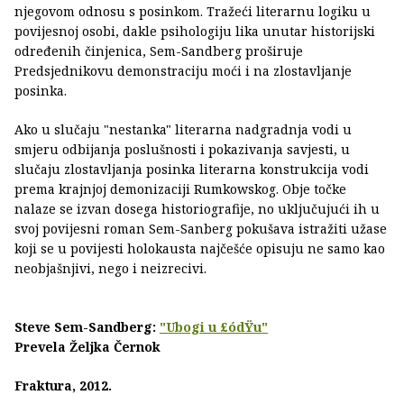
njegovom odnosu s posinkom. Tražeći literarnu logiku u
povijesnoj osobi, dakle psihologiju lika unutar historijski
određenih činjenica, Sem-Sandberg proširuje
Predsjednikovu demonstraciju moći i na zlostavljanje
posinka.
Ako u slučaju "nestanka" literarna nadgradnja vodi u
smjeru odbijanja poslušnosti i pokazivanja savjesti, u
slučaju zlostavljanja posinka literarna konstrukcija vodi
prema krajnjoj demonizaciji Rumkowskog. Obje točke
nalaze se izvan dosega historiografije, no uključujući ih u
svoj povijesni roman Sem-Sanberg pokušava istražiti užase
koji se u povijesti holokausta najčešće opisuju ne samo kao
neobjašnjivi, nego i neizrecivi.
Steve Sem-Sandberg:
"Ubogi u £ódŸu"
Prevela Željka Černok
Fraktura, 2012.