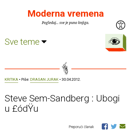
Moderna vremena
Pogledaj... sve je puno knjiga.
Sve teme
KRITIKA
• Piše:
DRAGAN JURAK
• 30.04.2012.
Steve Sem-Sandberg : Ubogi
u £ódŸu
Preporuči članak