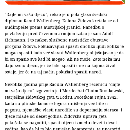
"Dajte mi vašu djecu", rekao je u pola glasa švedski
diplomat Raoul Wallenberg. Kolona Židova kretala se od
Budimpešte prema austrijskoj granici. Naredbu o
povlačenju pred Crvenom armijom izdao je sam Adolf
Eichmann, i to nakon službene nacističke obustave
progona Židova. Pokušavajući spasiti onoliko ljudi koliko je
mogao spasiti tada već slavni Wallenberg objašnjavao je da
bi on spasio sve kad bi mogao. Ali ne može. Zato neka mu
daju svoju djecu; jer će tako spasiti one na kojima život
ostaje, jer će na taj način pokušati spasiti narod.
Nekoliko godina prije Raoula Wallenberg rečenicu "dajte
mi vašu djecu" izgovorio je i Mordechai Chaim Rumkowski,
starješina židovskog geta u Lodzu. Početkom rujna 1942.,
kada su plinske komore logora uništenja već bile u
pogonu, njemačke vlasti naredile su deportaciju staraca, i
djece mlađe od deset godina. Židovska uprava geta
pokušala se nagoditi, spasiti djecu između devet i deset
godina, kao da bi to bio uspješan kompromis, te upozoriti