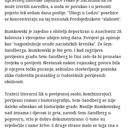
upravitelj židovske zajednice rekao je nacistima da ne
može izvršiti naredbu, a onda se povukao i u javnosti
pojavio tek sedam dana poslije. "Ubogi u Lodzu" posebice
se koncentriraju na taj trenutak Predsjednikove "slabosti".
Rumkowski je zajedno s obitelji deportiran u Auschwitz 28.
kolovoza i vjerojatno ubijen istog dana. Povijest ga opisuje
kao "najposlušnije oruđe nacističkih krvnika". Za Sem-
Sandberga, Rumkowski je
bio
geto. I kad zagrijava
povijesnu građu Sem-Sandberg to čini zato da bi pronašao
čovjeka u povijesti. Nestanak nakon rujanskog govora bila
je njegova točka pucanja; sekualno zlostavljanje posinka
slika čudovišta proizašlog iz čudovišnih povijesnih
okolnosti.
Tražeći literarni lik u povijesnoj osobi, kombinirajući
povijesni roman i historiografiju, Sem-Sandberg se nije
daleko odmakao od historijske građe. Nasilje Rumkowskog
nad ženama i djecom iz geta, navodi Sem-Sandberg u
pogovoru, vrlo je dobro dokumentirano. O tome su
svjedočile i same žrtve. S druge strane malo se toga zna o