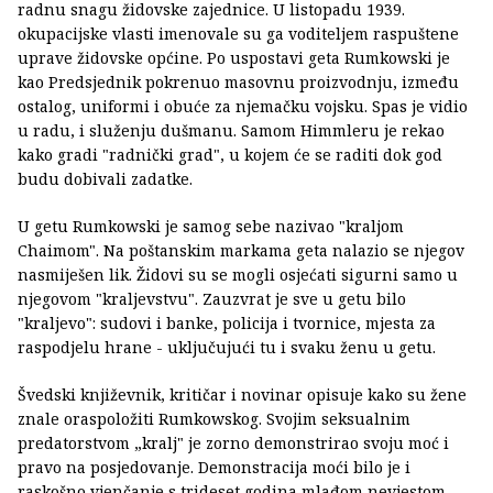
radnu snagu židovske zajednice. U listopadu 1939.
okupacijske vlasti imenovale su ga voditeljem raspuštene
uprave židovske općine. Po uspostavi geta Rumkowski je
kao Predsjednik pokrenuo masovnu proizvodnju, između
ostalog, uniformi i obuće za njemačku vojsku. Spas je vidio
u radu, i služenju dušmanu. Samom Himmleru je rekao
kako gradi "radnički grad", u kojem će se raditi dok god
budu dobivali zadatke.
U getu Rumkowski je samog sebe nazivao "kraljom
Chaimom". Na poštanskim markama geta nalazio se njegov
nasmiješen lik. Židovi su se mogli osjećati sigurni samo u
njegovom "kraljevstvu". Zauzvrat je sve u getu bilo
"kraljevo": sudovi i banke, policija i tvornice, mjesta za
raspodjelu hrane - uključujući tu i svaku ženu u getu.
Švedski književnik, kritičar i novinar opisuje kako su žene
znale oraspoložiti Rumkowskog. Svojim seksualnim
predatorstvom „kralj" je zorno demonstrirao svoju moć i
pravo na posjedovanje. Demonstracija moći bilo je i
raskošno vjenčanje s trideset godina mlađom nevjestom.