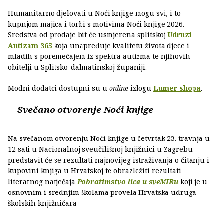
Humanitarno djelovati u Noći knjige mogu svi, i to
kupnjom majica i torbi s motivima Noći knjige 2026.
Sredstva od prodaje bit će usmjerena splitskoj
Udruzi
Autizam 365
koja unapređuje kvalitetu života djece i
mladih s poremećajem iz spektra autizma te njihovih
obitelji u Splitsko-dalmatinskoj županiji.
Modni dodatci dostupni su u
online
izlogu
Lumer shopa
.
Svečano otvorenje Noći knjige
Na svečanom otvorenju Noći knjige u četvrtak 23. travnja u
12 sati u Nacionalnoj sveučilišnoj knjižnici u Zagrebu
predstavit će se rezultati najnovijeg istraživanja o čitanju i
kupovini knjiga u Hrvatskoj te obrazložiti rezultati
literarnog natječaja
Pobratimstvo lica u sveMIRu
koji je u
osnovnim i srednjim školama provela Hrvatska udruga
školskih knjižničara