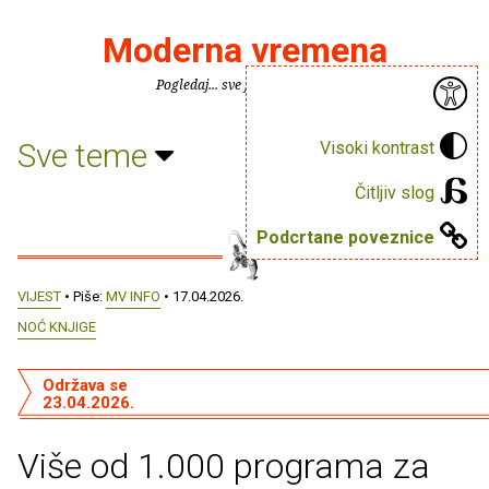
Moderna vremena
Pogledaj... sve je puno knjiga.
Sve teme
Visoki kontrast
Čitljiv slog
Podcrtane poveznice
VIJEST
• Piše:
MV INFO
• 17.04.2026.
NOĆ KNJIGE
Održava se
23.04.2026.
Više od 1.000 programa za