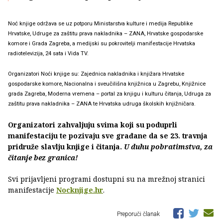
Noć knjige održava se uz potporu Ministarstva kulture i medija Republike
Hrvatske, Udruge za zaštitu prava nakladnika – ZANA, Hrvatske gospodarske
komore i Grada Zagreba, a medijski su pokrovitelji manifestacije Hrvatska
radiotelevizija, 24 sata i Vida TV.
Organizatori Noći knjige su: Zajednica nakladnika i knjižara Hrvatske
gospodarske komore, Nacionalna i sveučilišna knjižnica u Zagrebu, Knjižnice
grada Zagreba, Moderna vremena – portal za knjigu i kulturu čitanja, Udruga za
zaštitu prava nakladnika – ZANA te Hrvatska udruga školskih knjižničara.
Organizatori zahvaljuju svima koji su poduprli
manifestaciju te pozivaju sve građane da se 23. travnja
pridruže slavlju knjige i čitanja.
U duhu pobratimstva, za
čitanje bez granica!
Svi prijavljeni programi dostupni su na mrežnoj stranici
manifestacije
Nocknjige.hr
.
Preporuči članak