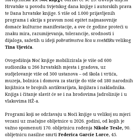
Hrvatske u povodu Svjetskog dana knjige i autorskih prava
te Dana hrvatske knjige. S više od 1.000 prijavljenih
programa i akcija s pravom nosi epitet najmasovnije
domaće kulturne manifestacije, a ove će godine proteći u
znaku mira, razumijevanja, tolerancije, srodnosti i
dijaloga, sažetih u ideji
pobratimstva lica u sveMIRu
velikog
Tina Ujevića
.
Ovogodišnja Noć knjige mobilizirala je više od 600
sudionika u 266 hrvatskih mjesta i gradova, uz
sudjelovanje više od 300 ustanova – od škola i vrtića,
muzeja, bolnica i domova za starije do više od 180 narodnih
knjižnica te brojnih antikvarijata, knjižara i nakladnika.
Knjiga i čitanje slavit će se i na brodovima Jadrolinije i u
vlakovima HŽ-a.
Programi koji se održavaju u Noći knjige u velikoj su mjeri
vezani uz značajne obljetnice u 2026. godini, od kojih je
važno spomenuti 170. obljetnicu rođenja
Nikole Tesle,
90.
obljetnicu nasilne smrti
Federica Garcíe Lorce
, 45.