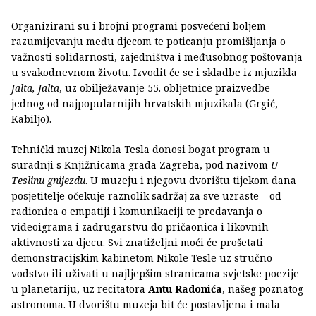
Organizirani su i brojni programi posvećeni boljem
razumijevanju među djecom te poticanju promišljanja o
važnosti solidarnosti, zajedništva i međusobnog poštovanja
u svakodnevnom životu. Izvodit će se i skladbe iz mjuzikla
Jalta, Jalta
, uz obilježavanje 55. obljetnice praizvedbe
jednog od najpopularnijih hrvatskih mjuzikala (Grgić,
Kabiljo).
Tehnički muzej Nikola Tesla donosi bogat program u
suradnji s Knjižnicama grada Zagreba, pod nazivom
U
Teslinu gnijezdu
. U muzeju i njegovu dvorištu tijekom dana
posjetitelje očekuje raznolik sadržaj za sve uzraste – od
radionica o empatiji i komunikaciji te predavanja o
videoigrama i zadrugarstvu do pričaonica i likovnih
aktivnosti za djecu. Svi znatiželjni moći će prošetati
demonstracijskim kabinetom Nikole Tesle uz stručno
vodstvo ili uživati u najljepšim stranicama svjetske poezije
u planetariju, uz recitatora
Antu Radonića
, našeg poznatog
astronoma. U dvorištu muzeja bit će postavljena i mala