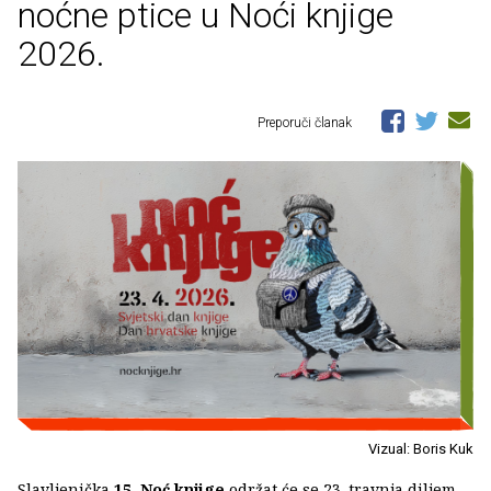
noćne ptice u Noći knjige
2026.
Preporuči članak
Vizual: Boris Kuk
Slavljenička
15. Noć knjige
održat će se 23. travnja diljem