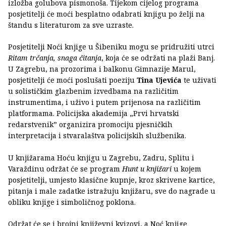
izložba golubova pismonoša. Tijekom cijelog programa
posjetitelji će moći besplatno odabrati knjigu po želji na
štandu s literaturom za sve uzraste.
Posjetitelji Noći knjige u Šibeniku mogu se pridružiti utrci
Ritam trčanja, snaga čitanja
, koja će se održati na plaži Banj.
U Zagrebu, na prozorima i balkonu Gimnazije Marul,
posjetitelji će moći poslušati poeziju
Tina Ujevića
te uživati
u solističkim glazbenim izvedbama na različitim
instrumentima, i uživo i putem prijenosa na različitim
platformama. Policijska akademija „Prvi hrvatski
redarstvenik” organizira promociju pjesničkih
interpretacija i stvaralaštva policijskih službenika.
U knjižarama Hoću knjigu u Zagrebu, Zadru, Splitu i
Varaždinu održat će se program
Hunt u knjižari
u kojem
posjetitelji, umjesto klasične kupnje, kroz skrivene kartice,
pitanja i male zadatke istražuju knjižaru, sve do nagrade u
obliku knjige i simboličnog poklona.
Održat će se i brojni književni kvizovi, a Noć knjige