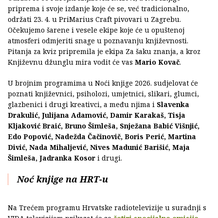
priprema i svoje izdanje koje će se, već tradicionalno,
održati 23. 4. u PriMarius Craft pivovari u Zagrebu.
Očekujemo šarene i vesele ekipe koje će u opuštenoj
atmosferi odmjeriti snage u poznavanju književnosti.
Pitanja za kviz pripremila je ekipa Za šaku znanja, a kroz
Književnu džunglu mira vodit će vas
Mario Kovač
.
U brojnim programima u Noći knjige 2026. sudjelovat će
poznati književnici, psiholozi, umjetnici, slikari, glumci,
glazbenici i drugi kreativci, a među njima i
Slavenka
Drakulić, Julijana Adamović, Damir Karakaš, Tisja
Kljaković Braić, Bruno Šimleša, Snježana Babić Višnjić,
Edo Popović, Nadežda Čačinovič, Boris Perić, Martina
Divić, Nada Mihaljević, Nives Madunić Barišić, Maja
Šimleša, Jadranka Kosor
i drugi.
Noć knjige na HRT-u
Na Trećem programu Hrvatske radiotelevizije u suradnji s