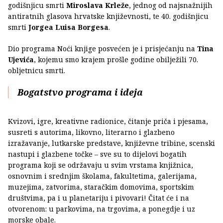
godišnjicu smrti
Miroslava Krleže
, jednog od najsnažnijih
antiratnih glasova hrvatske književnosti, te 40. godišnjicu
smrti
Jorgea Luisa Borgesa
.
Dio programa Noći knjige posvećen je i prisjećanju na
Tina
Ujevića
, kojemu smo krajem prošle godine obilježili 70.
obljetnicu smrti.
Bogatstvo programa i ideja
Kvizovi, igre, kreativne radionice, čitanje priča i pjesama,
susreti s autorima, likovno, literarno i glazbeno
izražavanje, lutkarske predstave, književne tribine, scenski
nastupi i glazbene točke – sve su to dijelovi bogatih
programa koji se održavaju u svim vrstama knjižnica,
osnovnim i srednjim školama, fakultetima, galerijama,
muzejima, zatvorima, staračkim domovima, sportskim
društvima, pa i u planetariju i pivovari! Čitat će i na
otvorenom: u parkovima, na trgovima, a ponegdje i uz
morske obale.