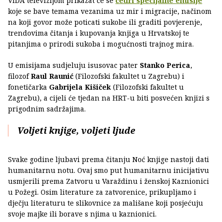
VIDA televizijom prikazat će se
četiri specijalne emisije
koje se bave temama vezanima uz mir i migracije, načinom
na koji govor može poticati sukobe ili graditi povjerenje,
trendovima čitanja i kupovanja knjiga u Hrvatskoj te
pitanjima o prirodi sukoba i mogućnosti trajnog mira.
U emisijama sudjeluju isusovac pater
Stanko Perica
,
filozof
Raul Raunić
(Filozofski fakultet u Zagrebu) i
fonetičarka
Gabrijela Kišiček
(Filozofski fakultet u
Zagrebu), a cijeli će tjedan na HRT-u biti posvećen knjizi s
prigodnim sadržajima.
Voljeti knjige, voljeti ljude
Svake godine ljubavi prema čitanju Noć knjige nastoji dati
humanitarnu notu. Ovaj smo put humanitarnu inicijativu
usmjerili prema Zatvoru u Varaždinu i ženskoj Kaznionici
u Požegi. Osim literature za zatvorenice, prikupljamo i
dječju literaturu te slikovnice za mališane koji posjećuju
svoje majke ili borave s njima u kaznionici.