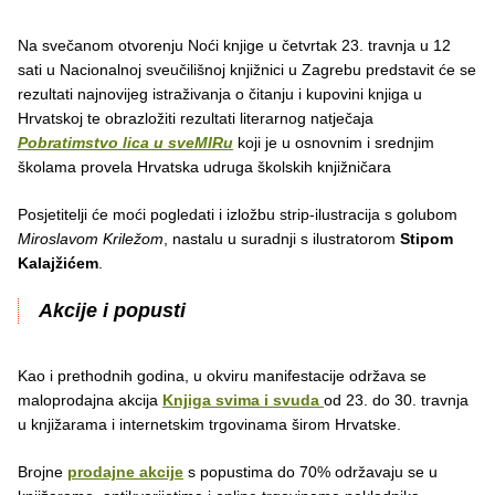
Na svečanom otvorenju Noći knjige u četvrtak 23. travnja u 12
sati u Nacionalnoj sveučilišnoj knjižnici u Zagrebu predstavit će se
rezultati najnovijeg istraživanja o čitanju i kupovini knjiga u
Hrvatskoj te obrazložiti rezultati literarnog natječaja
Pobratimstvo lica u sveMIRu
koji je u osnovnim i srednjim
školama provela Hrvatska udruga školskih knjižničara
Posjetitelji će moći pogledati i izložbu strip-ilustracija s golubom
Miroslavom Kriležom
, nastalu u suradnji s ilustratorom
Stipom
Kalajžićem
.
Akcije i popusti
Kao i prethodnih godina, u okviru manifestacije održava se
maloprodajna akcija
Knjiga svima i svuda
od 23. do 30. travnja
u knjižarama i internetskim trgovinama širom Hrvatske.
Brojne
prodajne akcije
s popustima do 70% održavaju se u