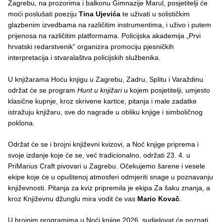
Zagrebu, na prozorima i balkonu Gimnazije Marul, posjetitelji će
moći poslušati poeziju
Tina Ujevića
te uživati u solističkim
glazbenim izvedbama na različitim instrumentima, i uživo i putem
prijenosa na različitim platformama. Policijska akademija „Prvi
hrvatski redarstvenik” organizira promociju pjesničkih
interpretacija i stvaralaštva policijskih službenika.
U knjižarama Hoću knjigu u Zagrebu, Zadru, Splitu i Varaždinu
održat će se program
Hunt u knjižari
u kojem posjetitelji, umjesto
klasične kupnje, kroz skrivene kartice, pitanja i male zadatke
istražuju knjižaru, sve do nagrade u obliku knjige i simboličnog
poklona.
Održat će se i brojni književni kvizovi, a Noć knjige priprema i
svoje izdanje koje će se, već tradicionalno, održati 23. 4. u
PriMarius Craft pivovari u Zagrebu. Očekujemo šarene i vesele
ekipe koje će u opuštenoj atmosferi odmjeriti snage u poznavanju
književnosti. Pitanja za kviz pripremila je ekipa Za šaku znanja, a
kroz Književnu džunglu mira vodit će vas
Mario Kovač
.
U brojnim programima u Noći knjige 2026. sudjelovat će poznati