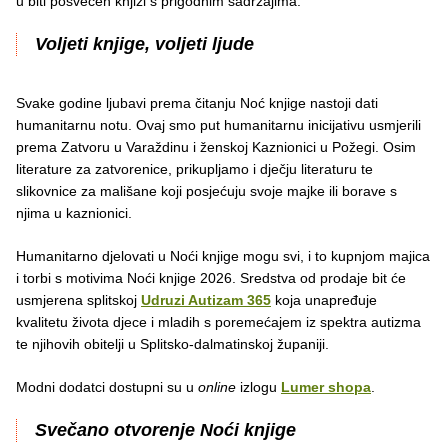
u biti posvećen knjizi s prigodnim sadržajima.
Voljeti knjige, voljeti ljude
Svake godine ljubavi prema čitanju Noć knjige nastoji dati
humanitarnu notu. Ovaj smo put humanitarnu inicijativu usmjerili
prema Zatvoru u Varaždinu i ženskoj Kaznionici u Požegi. Osim
literature za zatvorenice, prikupljamo i dječju literaturu te
slikovnice za mališane koji posjećuju svoje majke ili borave s
njima u kaznionici.
Humanitarno djelovati u Noći knjige mogu svi, i to kupnjom majica
i torbi s motivima Noći knjige 2026. Sredstva od prodaje bit će
usmjerena splitskoj
Udruzi Autizam 365
koja unapređuje
kvalitetu života djece i mladih s poremećajem iz spektra autizma
te njihovih obitelji u Splitsko-dalmatinskoj županiji.
Modni dodatci dostupni su u
online
izlogu
Lumer shopa
.
Svečano otvorenje Noći knjige