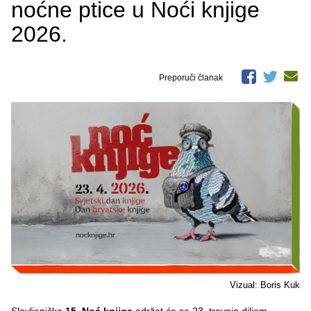
noćne ptice u Noći knjige
2026.
Preporuči članak
Vizual: Boris Kuk
Slavljenička
15. Noć knjige
održat će se 23. travnja diljem