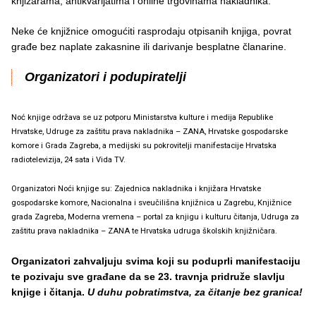
knjižarama, antikvarijatima i online trgovinama nakladnika.
Neke će knjižnice omogućiti rasprodaju otpisanih knjiga, povrat
građe bez naplate zakasnine ili darivanje besplatne članarine.
Organizatori i podupiratelji
Noć knjige održava se uz potporu Ministarstva kulture i medija Republike
Hrvatske, Udruge za zaštitu prava nakladnika – ZANA, Hrvatske gospodarske
komore i Grada Zagreba, a medijski su pokrovitelji manifestacije Hrvatska
radiotelevizija, 24 sata i Vida TV.
Organizatori Noći knjige su: Zajednica nakladnika i knjižara Hrvatske
gospodarske komore, Nacionalna i sveučilišna knjižnica u Zagrebu, Knjižnice
grada Zagreba, Moderna vremena – portal za knjigu i kulturu čitanja, Udruga za
zaštitu prava nakladnika – ZANA te Hrvatska udruga školskih knjižničara.
Organizatori zahvaljuju svima koji su poduprli manifestaciju
te pozivaju sve građane da se 23. travnja pridruže slavlju
knjige i čitanja.
U duhu pobratimstva, za čitanje bez granica!