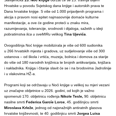
Hrvatske u povodu Svjetskog dana knjige i autorskih prava te
Dana hrvatske knjige. S više od 1.000 prijavljenih programa i
akcija s pravom nosi epitet najmasovnije domaće kulturne
manifestacije, a ove će godine proteći u znaku mira,
razumijevanja, tolerancije, srodnosti i dijaloga, sažetih u ideji
pobratimstva lica u sveMIRu
velikog
Tina Ujevića
.
Ovogodišnja Noć knjige mobilizirala je više od 600 sudionika
u 266 hrvatskih mjesta i gradova, uz sudjelovanje više od 300
ustanova – od škola i vrtića, muzeja, bolnica i domova za starije
do više od 180 narodnih knjižnica te brojnih antikvarijata, knjižara
i nakladnika. Knjiga i čitanje slavit će se i na brodovima Jadrolinije
i u vlakovima HŽ-a.
Programi koji se održavaju u Noći knjige u velikoj su mjeri vezani
uz značajne obljetnice u 2026. godini, od kojih je važno
spomenuti 170. obljetnicu rođenja
Nikole Tesle,
90. obljetnicu
nasilne smrti
Federica Garcíe Lorce
, 45. godišnjicu smrti
Miroslava Krleže
, jednog od najsnažnijih antiratnih glasova
hrvatske književnosti, te 40. godišnjicu smrti
Jorgea Luisa