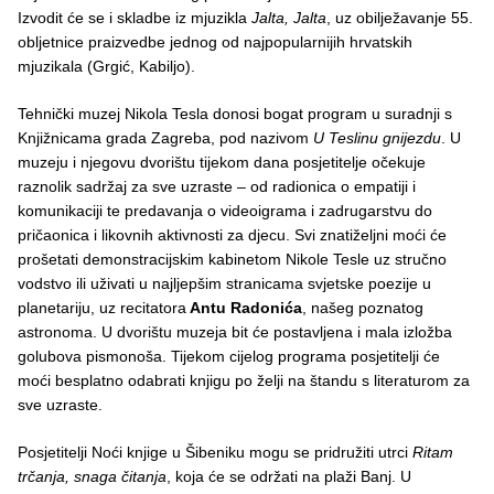
Izvodit će se i skladbe iz mjuzikla
Jalta, Jalta
, uz obilježavanje 55.
obljetnice praizvedbe jednog od najpopularnijih hrvatskih
mjuzikala (Grgić, Kabiljo).
Tehnički muzej Nikola Tesla donosi bogat program u suradnji s
Knjižnicama grada Zagreba, pod nazivom
U Teslinu gnijezdu
. U
muzeju i njegovu dvorištu tijekom dana posjetitelje očekuje
raznolik sadržaj za sve uzraste – od radionica o empatiji i
komunikaciji te predavanja o videoigrama i zadrugarstvu do
pričaonica i likovnih aktivnosti za djecu. Svi znatiželjni moći će
prošetati demonstracijskim kabinetom Nikole Tesle uz stručno
vodstvo ili uživati u najljepšim stranicama svjetske poezije u
planetariju, uz recitatora
Antu Radonića
, našeg poznatog
astronoma. U dvorištu muzeja bit će postavljena i mala izložba
golubova pismonoša. Tijekom cijelog programa posjetitelji će
moći besplatno odabrati knjigu po želji na štandu s literaturom za
sve uzraste.
Posjetitelji Noći knjige u Šibeniku mogu se pridružiti utrci
Ritam
trčanja, snaga čitanja
, koja će se održati na plaži Banj. U