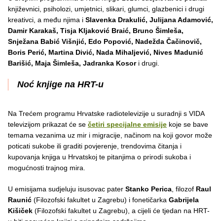
književnici, psiholozi, umjetnici, slikari, glumci, glazbenici i drugi
kreativci, a među njima i
Slavenka Drakulić, Julijana Adamović,
Damir Karakaš, Tisja Kljaković Braić, Bruno Šimleša,
Snježana Babić Višnjić, Edo Popović, Nadežda Čačinovič,
Boris Perić, Martina Divić, Nada Mihaljević, Nives Madunić
Barišić, Maja Šimleša, Jadranka Kosor
i drugi.
Noć knjige na HRT-u
Na Trećem programu Hrvatske radiotelevizije u suradnji s VIDA
televizijom prikazat će se
četiri specijalne emisije
koje se bave
temama vezanima uz mir i migracije, načinom na koji govor može
poticati sukobe ili graditi povjerenje, trendovima čitanja i
kupovanja knjiga u Hrvatskoj te pitanjima o prirodi sukoba i
mogućnosti trajnog mira.
U emisijama sudjeluju isusovac pater
Stanko Perica
, filozof
Raul
Raunić
(Filozofski fakultet u Zagrebu) i fonetičarka
Gabrijela
Kišiček
(Filozofski fakultet u Zagrebu), a cijeli će tjedan na HRT-