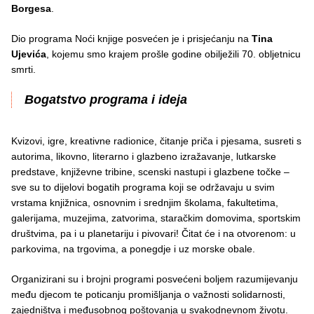
Borgesa
.
Dio programa Noći knjige posvećen je i prisjećanju na
Tina
Ujevića
, kojemu smo krajem prošle godine obilježili 70. obljetnicu
smrti.
Bogatstvo programa i ideja
Kvizovi, igre, kreativne radionice, čitanje priča i pjesama, susreti s
autorima, likovno, literarno i glazbeno izražavanje, lutkarske
predstave, književne tribine, scenski nastupi i glazbene točke –
sve su to dijelovi bogatih programa koji se održavaju u svim
vrstama knjižnica, osnovnim i srednjim školama, fakultetima,
galerijama, muzejima, zatvorima, staračkim domovima, sportskim
društvima, pa i u planetariju i pivovari! Čitat će i na otvorenom: u
parkovima, na trgovima, a ponegdje i uz morske obale.
Organizirani su i brojni programi posvećeni boljem razumijevanju
među djecom te poticanju promišljanja o važnosti solidarnosti,
zajedništva i međusobnog poštovanja u svakodnevnom životu.