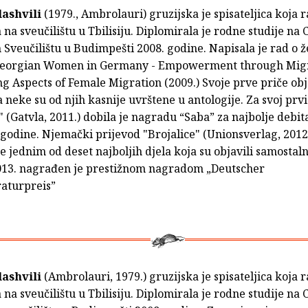
ashvili
(1979., Ambrolauri) gruzijska je spisateljica koja 
 na sveučilištu u Tbilisiju. Diplomirala je rodne studije n
Sveučilištu u Budimpešti 2008. godine. Napisala je rad o ž
 Georgian Women in Germany - Empowerment through Mig
 Aspects of Female Migration (2009.) Svoje prve priče obj
a neke su od njih kasnije uvrštene u antologije. Za svoj pr
" (Gatvla, 2011.) dobila je nagradu “Saba” za najbolje debi
 godine. Njemački prijevod "Brojalice" (Unionsverlag, 2012
e jednim od deset najboljih djela koja su objavili samostaln
013. nagrađen je prestižnom nagradom „Deutscher
raturpreis”
ashvili
(Ambrolauri, 1979.) gruzijska je spisateljica koja 
 na sveučilištu u Tbilisiju. Diplomirala je rodne studije n