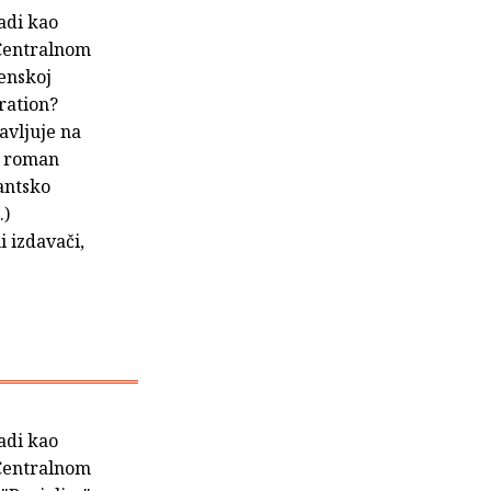
radi kao
a Centralnom
enskoj
ration?
avljuje na
vi roman
tantsko
.)
i izdavači,
radi kao
a Centralnom