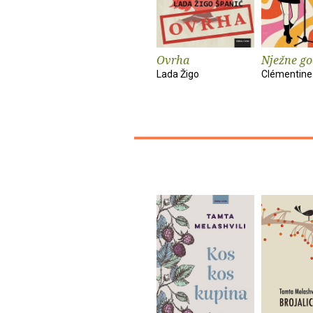
Ovrha
Nježne go
Lada Žigo
Clémentine