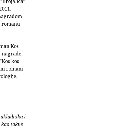
"Brojalica"
2011.
m nagradom
om romanu
roman Kos
e nagrade,
 "Kos kos
ini romani
ologije.
nakladnika i
e kao takve