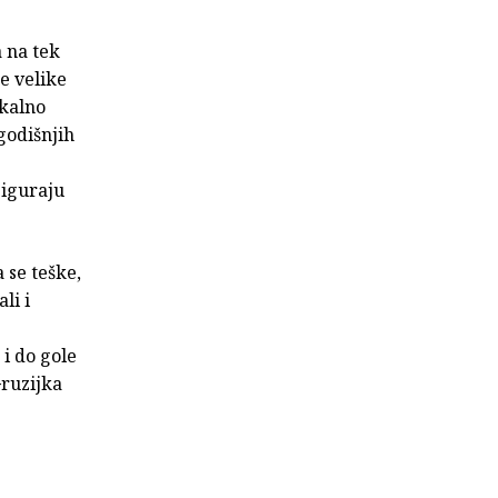
 na tek
e velike
ikalno
godišnjih
siguraju
 se teške,
li i
 i do gole
Gruzijka