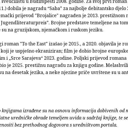
veučilištu u Budimpešti 2008. godine. Za svoj prvi roman 
11.) dobila je nagradu “Saba” za najbolje debitantsko djelo 
emački prijevod "Brojalice" nagrađen je 2013. prestižno
 Jugendliteraturpreis”. Brojne predstave temeljene na t
e su na gruzijskom, njemačkom i ruskom jeziku.
i roman "To the East" izašao je 2015., a 2020. objavila je 
koji je uspješno ekraniziran; film je dobio brojne europsk
m i „Srce Sarajeva“ 2023. godine. Poljski prijevod romana
bio je 2025. prestižnu nagradu za knjigu godine. Melashvil
u na desetak jezika, a neke njezine priče uvrštene su u ant
o knjigama izrađene su na osnovu informacija dobivenih od 
atne uredničke obrade temeljem uvida u sadržaj knjige, te s
enositi bez prethodnog dogovora s uredništvom portala.