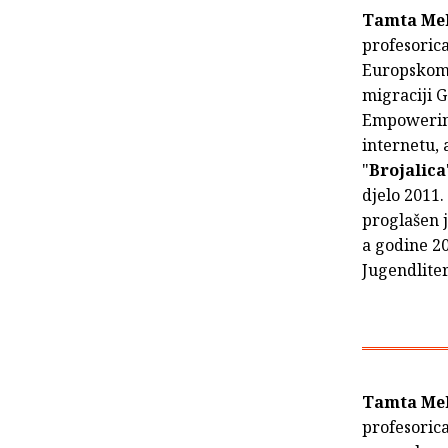
Tamta Mel
profesorica
Europskom 
migraciji
Empowering
internetu, 
"
Brojalica
djelo 2011.
proglašen j
a godine 2
Jugendlite
Tamta Mel
profesorica