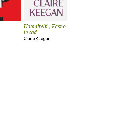
Udomitelji ; Kasno
Čast
Teška vo
je sad
Elif Shafak
Pia Prezelj
Claire Keegan