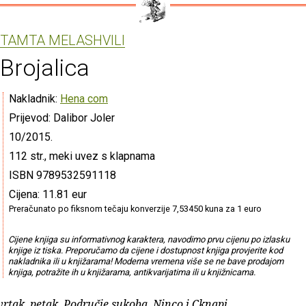
TAMTA MELASHVILI
Brojalica
Nakladnik:
Hena com
Prijevod: Dalibor Joler
10/2015.
112 str., meki uvez s klapnama
ISBN 9789532591118
Cijena: 11.81 eur
Preračunato po fiksnom tečaju konverzije 7,53450 kuna za 1 euro
Cijene knjiga su informativnog karaktera, navodimo prvu cijenu po izlasku
knjige iz tiska. Preporučamo da cijene i dostupnost knjiga provjerite kod
nakladnika ili u knjižarama! Moderna vremena više se ne bave prodajom
knjiga, potražite ih u knjižarama, antikvarijatima ili u knjižnicama.
tvrtak, petak. Područje sukoba. Ninco i Cknapi.