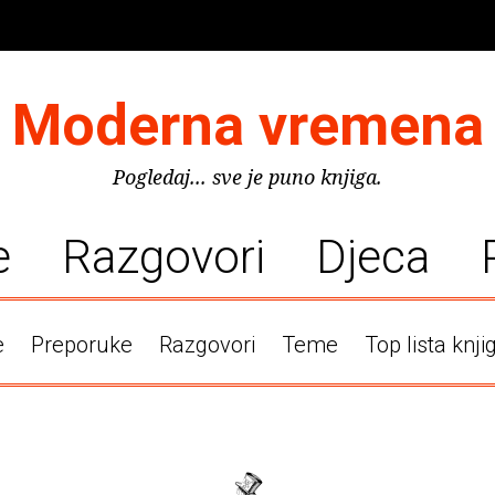
Moderna vremena
Pogledaj... sve je puno knjiga.
e
Razgovori
Djeca
e
Preporuke
Razgovori
Teme
Top lista knji