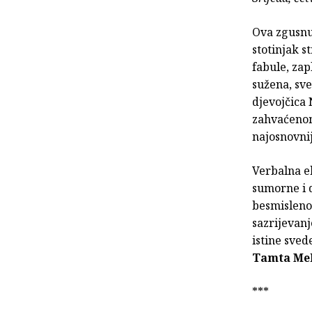
Ova zgusnu
stotinjak s
fabule, zapl
sužena, sve
djevojčica 
zahvaćenom
najosnovnij
Verbalna ek
sumorne i d
besmislenos
sazrijevanj
istine sve
Tamta Mel
***