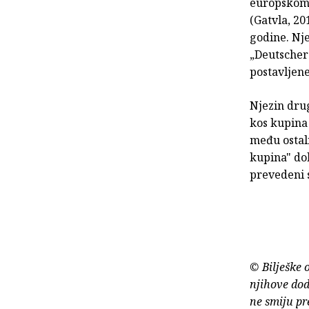
europskom s
(Gatvla, 20
godine. Nj
„Deutscher
postavljen
Njezin drug
kos kupina 
među ostali
kupina" do
prevedeni s
© Bilješke 
njihove dod
ne smiju pr