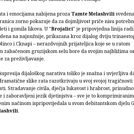
ta i emocijama nabijena proza
Tamte Melashvili
svedena
tranica zorno pokazuje da za dojmljivost priče nisu potrebn
eti i gomila likova. U "
Brojalici
" je pripovjedna linija rad
dena na najnužnije, prikazana kroz dijalog dviju trinaesto
Ninco i Cknapi – nerazdvojnih prijateljica koje se u ratom
 zabačenom gruzijskom selu bore da svojim najbližima o
e za preživljavanje.
spresija dijaloškog narativa toliko je snažna i uvjerljiva da
ramatične slike rata razotkrivaju u svoj svojoj tragičnosti a
ti. Stradavanje civila, dječja lukavost i hrabrost, prinudno
e i zaboravljeni jezik djetinjstva – sve je to komprimiranim
denim načinom ispripovijedala u svom debitantskom djelu 
ashvili
.