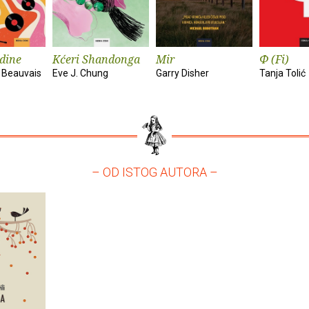
dine
Kćeri Shandonga
Mir
Φ (Fi)
 Beauvais
Eve J. Chung
Garry Disher
Tanja Tolić
– OD ISTOG AUTORA –