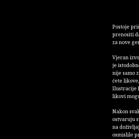
Postoje pri
prenositi d
za nove gen
Vjeran izv
je istodobn
nije samo z
ćete likove
Ilustracije
likovi mogu
Nakon svake
ostvaruju 
na doživlja
osmislile pr