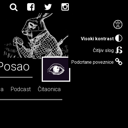
Visoki kontrast
Čitljiv slog
Posao
Podcrtane poveznice
ga
Podcast
Čitaonica