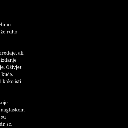
elimo
eže ruho –
redaje, ali
 izdanje
e. Oživjet
d kuće.
 kako isti
koje
s naglaskom
 su
r. sc.