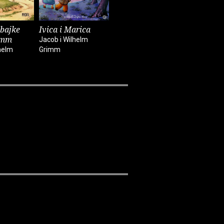
 bajke
Ivica i Marica
imm
Jacob i Wilhelm
helm
Grimm