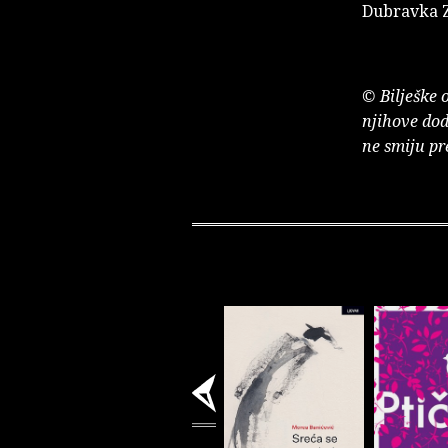
Dubravka Z
© Bilješke 
njihove dod
ne smiju pr