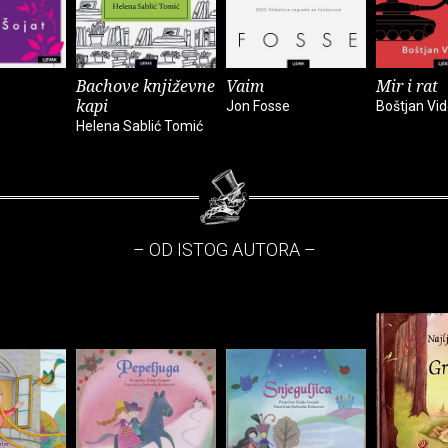
Bachove književne
Vaim
Mir i rat
kapi
Jon Fosse
Boštjan Vi
Helena Sablić Tomić
– OD ISTOG AUTORA –