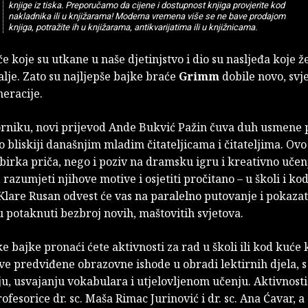
knjige iz tiska. Preporučamo da cijene i dostupnost knjiga provjerite kod
nakladnika ili u knjižarama! Moderna vremena više se ne bave prodajom
knjiga, potražite ih u knjižarama, antikvarijatima ili u knjižnicama.
če koje su utkane u naše djetinjstvo i dio su nasljeđa koje ž
alje. Zato su najljepše bajke braće
Grimm
dobile novo, svj
eracije.
orniku, novi prijevod Ande Bukvić Pažin čuva duh usmene p
o bliskiji današnjim mladim čitateljicama i čitateljima. Ovo
birka priča, nego i poziv na dramsku igru i kreativno učenj
, razumjeti njihove motive i osjetiti pročitano – u školi i ko
 Klare Rusan odvest će vas na paralelno putovanje i pokazati
 potaknuti bezbroj novih, maštovitih svjetova.
 bajke pronaći ćete aktivnosti za rad u školi ili kod kuće 
sve predviđene obrazovne ishode u obradi lektirnih djela, 
ju, usvajanju vokabulara i utjelovljenom učenju. Aktivnosti
ofesorice dr. sc. Maša Rimac Jurinović i dr. sc. Ana Ćavar, a d