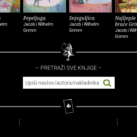
a
Pepeljuga
Snjeguljica
Najljepše
braće Gr
helm
Jacob i Wilhelm
Jacob i Wilhelm
Grimm
Grimm
Jacob i Wil
Grimm
– PRETRAŽI SVE KNJIGE –