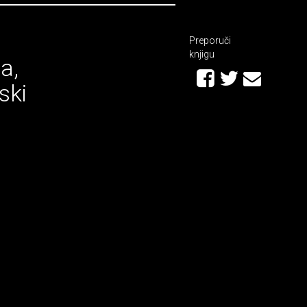
Preporuči
knjigu
a,
ski