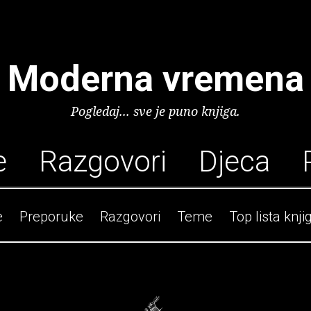
Moderna vremena
Pogledaj... sve je puno knjiga.
e
Razgovori
Djeca
e
Preporuke
Razgovori
Teme
Top lista knji