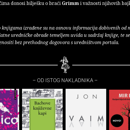
ima donosi bilješku o braći
Grimm
i važnosti njihovih bajk
o knjigama izrađene su na osnovu informacija dobivenih od 
atne uredničke obrade temeljem uvida u sadržaj knjige, te s
enositi bez prethodnog dogovora s uredništvom portala.
– OD ISTOG NAKLADNIKA –