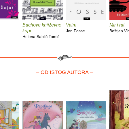
Bachove književne
Vaim
Mir i rat
kapi
Jon Fosse
Boštjan V
Helena Sablić Tomić
– OD ISTOG AUTORA –