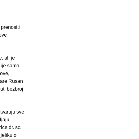
 prenositi
nove
 ali je
nije samo
kove,
 Klare Rusan
uti bezbroj
stvaruju sve
jaju,
ice dr. sc.
lješku o