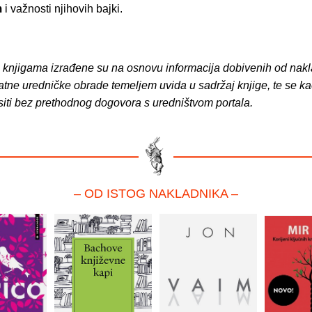
m
i važnosti njihovih bajki.
o knjigama izrađene su na osnovu informacija dobivenih od nakl
atne uredničke obrade temeljem uvida u sadržaj knjige, te se ka
siti bez prethodnog dogovora s uredništvom portala.
– OD ISTOG NAKLADNIKA –