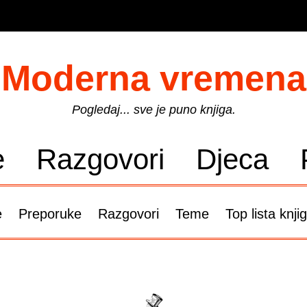
Moderna vremena
Pogledaj... sve je puno knjiga.
e
Razgovori
Djeca
e
Preporuke
Razgovori
Teme
Top lista knji