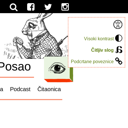
Visoki kontrast
Čitljiv slog
Podcrtane poveznice
Posao
ga
Podcast
Čitaonica