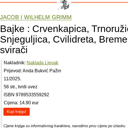
JACOB I WILHELM GRIMM
Bajke : Crvenkapica, Trnoruži
Snjeguljica, Cvilidreta, Breme
svirači
Nakladnik:
Naklada Ljevak
Prijevod: Anda Bukvić Pažin
11/2025.
56 str., tvrdi uvez
ISBN 9789533559292
Cijena: 14.90 eur
Kupi knjigu!
Cijene knjiga su informativnog karaktera, navodimo prvu cijenu po izlasku