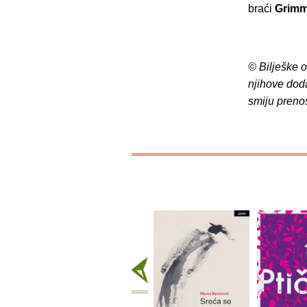
braći
Grim
© Bilješke 
njihove dod
smiju preno