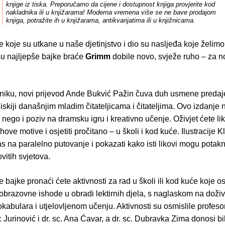
knjige iz tiska. Preporučamo da cijene i dostupnost knjiga provjerite kod
nakladnika ili u knjižarama! Moderna vremena više se ne bave prodajom
knjiga, potražite ih u knjižarama, antikvarijatima ili u knjižnicama.
e koje su utkane u naše djetinjstvo i dio su nasljeđa koje želimo
su najljepše bajke braće
Grimm
dobile novo, svježe ruho – za 
rniku, novi prijevod Ande Bukvić Pažin čuva duh usmene predaje,
iskiji današnjim mladim čitateljicama i čitateljima. Ovo izdanje 
, nego i poziv na dramsku igru i kreativno učenje. Oživjet ćete li
ihove motive i osjetiti pročitano – u školi i kod kuće. Ilustracije
s na paralelno putovanje i pokazati kako isti likovi mogu potakn
vitih svjetova.
bajke pronaći ćete aktivnosti za rad u školi ili kod kuće koje o
brazovne ishode u obradi lektirnih djela, s naglaskom na doživl
kabulara i utjelovljenom učenju. Aktivnosti su osmislile profesor
urinović i dr. sc. Ana Ćavar, a dr. sc. Dubravka Zima donosi bi