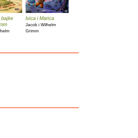
 bajke
Ivica i Marica
imm
Jacob i Wilhelm
lhelm
Grimm