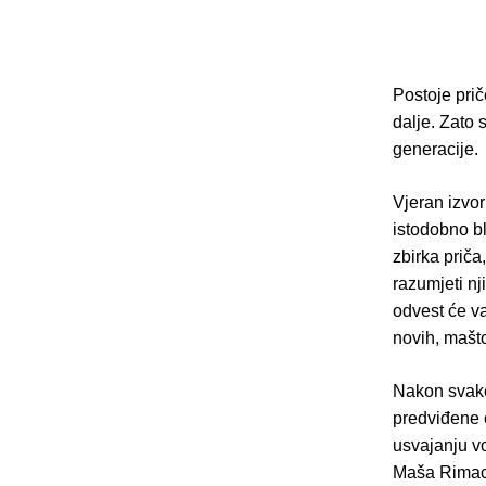
Postoje prič
dalje. Zato 
generacije.
Vjeran izvo
istodobno bl
zbirka priča
razumjeti nj
odvest će va
novih, mašto
Nakon svake 
predviđene o
usvajanju vo
Maša Rimac J