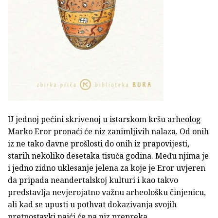
U jednoj pećini skrivenoj u istarskom kršu arheolog
Marko Eror pronaći će niz zanimljivih nalaza. Od onih
iz ne tako davne prošlosti do onih iz prapovijesti,
starih nekoliko desetaka tisuća godina. Među njima je
i jedno zidno uklesanje jelena za koje je Eror uvjeren
da pripada neandertalskoj kulturi i kao takvo
predstavlja nevjerojatno važnu arheološku činjenicu,
ali kad se upusti u pothvat dokazivanja svojih
pretpostavki naići će na niz prepreka…