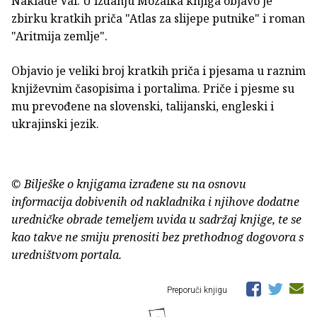
Naklade Val. U izdanju Mozaika knjiga objavo je
zbirku kratkih priča "Atlas za slijepe putnike" i roman
"Aritmija zemlje".
Objavio je veliki broj kratkih priča i pjesama u raznim
književnim časopisima i portalima. Priče i pjesme su
mu prevođene na slovenski, talijanski, engleski i
ukrajinski jezik.
© Bilješke o knjigama izrađene su na osnovu
informacija dobivenih od nakladnika i njihove dodatne
uredničke obrade temeljem uvida u sadržaj knjige, te se
kao takve ne smiju prenositi bez prethodnog dogovora s
uredništvom portala.
Preporuči knjigu