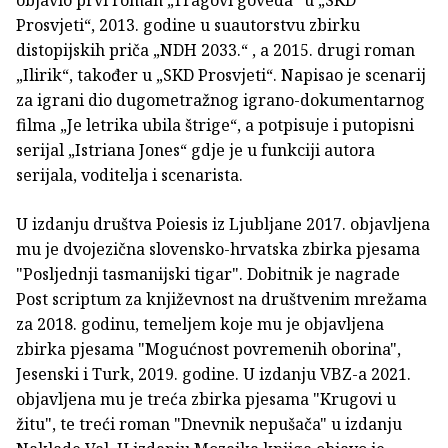
objavio prvi roman „Tragovi goveda“ u „SKD
Prosvjeti“, 2013. godine u suautorstvu zbirku
distopijskih priča „NDH 2033.“ , a 2015. drugi roman
„Ilirik“, također u „SKD Prosvjeti“. Napisao je scenarij
za igrani dio dugometražnog igrano-dokumentarnog
filma „Je letrika ubila štrige“, a potpisuje i putopisni
serijal „Istriana Jones“ gdje je u funkciji autora
serijala, voditelja i scenarista.
U izdanju društva Poiesis iz Ljubljane 2017. objavljena
mu je dvojezična slovensko-hrvatska zbirka pjesama
"Posljednji tasmanijski tigar". Dobitnik je nagrade
Post scriptum za književnost na društvenim mrežama
za 2018. godinu, temeljem koje mu je objavljena
zbirka pjesama "Mogućnost povremenih oborina",
Jesenski i Turk, 2019. godine. U izdanju VBZ-a 2021.
objavljena mu je treća zbirka pjesama "Krugovi u
žitu", te treći roman "Dnevnik nepušača" u izdanju