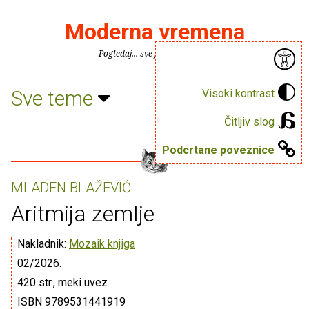
Moderna vremena
Pogledaj... sve je puno knjiga.
Sve teme
Visoki kontrast
Čitljiv slog
Podcrtane poveznice
MLADEN BLAŽEVIĆ
Aritmija zemlje
Nakladnik:
Mozaik knjiga
02/2026.
420 str., meki uvez
ISBN 9789531441919