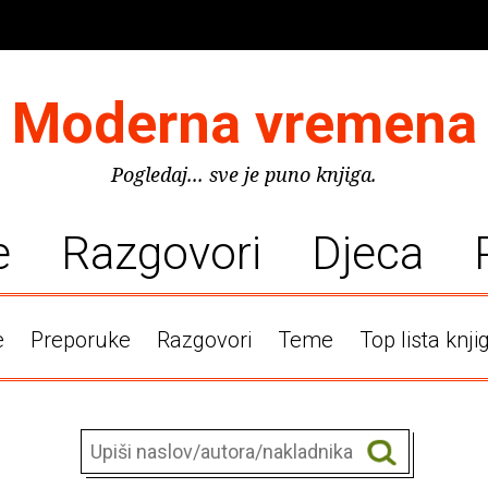
Moderna vremena
Pogledaj... sve je puno knjiga.
e
Razgovori
Djeca
e
Preporuke
Razgovori
Teme
Top lista knji