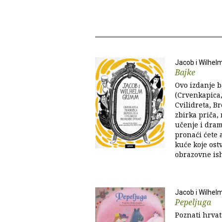
Jacob i Wilhe
Bajke
Ovo izdanje 
(Crvenkapica,
Cvilidreta, B
zbirka priča,
učenje i dram
pronaći ćete a
kuće koje ost
obrazovne ish
Jacob i Wilhe
Pepeljuga
Poznati hrvats