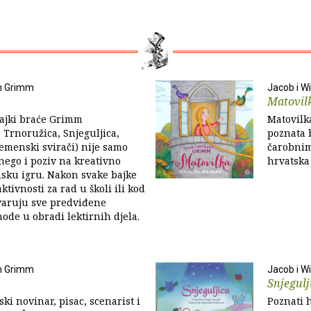
lm Grimm
Jacob i W
Matovil
bajki braće Grimm
Matovilka
 Trnoružica, Snjeguljica,
poznata 
remenski svirači) nije samo
čarobnim
 nego i poziv na kreativno
hrvatska 
sku igru. Nakon svake bajke
ktivnosti za rad u školi ili kod
varuju sve predviđene
ode u obradi lektirnih djela.
lm Grimm
Jacob i W
Snjegulj
ki novinar, pisac, scenarist i
Poznati h