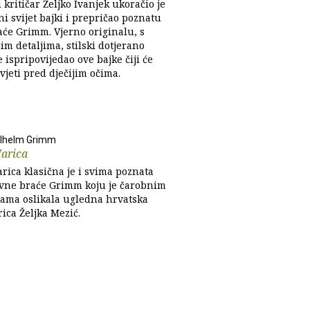
 kritičar Željko Ivanjek ukoračio je
i svijet bajki i prepričao poznatu
aće Grimm. Vjerno originalu, s
im detaljima, stilski dotjerano
e ispripovijedao ove bajke čiji će
ivjeti pred dječijim očima.
ilhelm Grimm
Marica
arica klasična je i svima poznata
avne braće Grimm koju je čarobnim
ijama oslikala ugledna hrvatska
rica Željka Mezić.