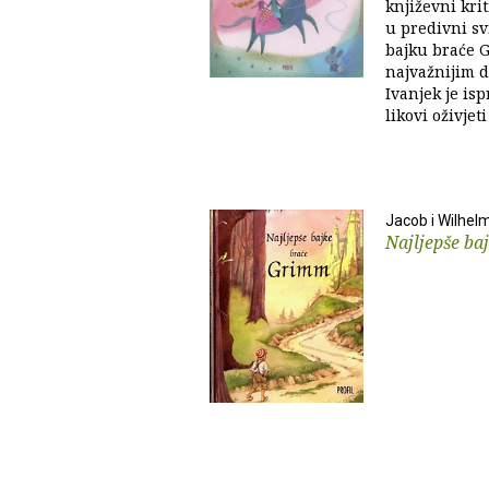
književni krit
u predivni sv
bajku braće G
najvažnijim d
Ivanjek je isp
likovi oživjet
Jacob i Wilhe
Najljepše ba