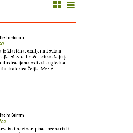
ilhelm Grimm
ka
 je klasična, omiljena i svima
bajka slavne braće Grimm koju je
 ilustracijama oslikala ugledna
ilustratorica Željka Mezić.
ilhelm Grimm
ica
rvatski novinar, pisac, scenarist i