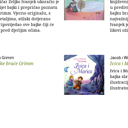
ičar Željko Ivanjek ukoračio je
književni
ijet bajki i prepričao poznatu
u predivn
rimm. Vjerno originalu, s
bajku br
etaljima, stilski dotjerano
najvažnij
ripovijedao ove bajke čiji će
Ivanjek j
i pred dječijim očima.
likovi ož
lm Grimm
Jacob i W
jke braće Grimm
Ivica i 
Ivica i M
bajka sl
ilustrac
ilustrato