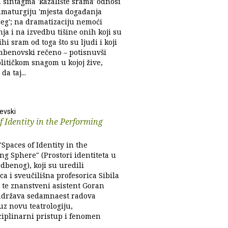
 sintagma 'kazalište srama' odnosi
amaturgiju 'mjesta događanja
g'; na dramatizaciju nemoći
ja i na izvedbu tišine onih koji su
tihi sram od toga što su ljudi i koji
mbenovski rečeno – potisnuvši
litičkom snagom u kojoj žive,
da taj...
levski
f Identity in the Performing
Spaces of Identity in the
ng Sphere" (Prostori identiteta u
edbenog), koji su uredili
ica i sveučilišna profesorica Sibila
i te znanstveni asistent Goran
sadržava sedamnaest radova
uz novu teatrologiju,
ciplinarni pristup i fenomen