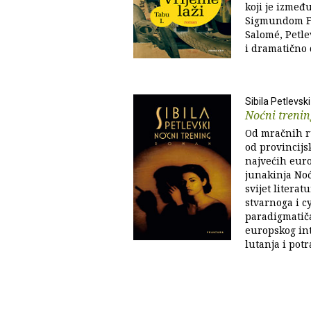
koji je između
Sigmundom Fr
Salomé, Petlev
i dramatično 
Sibila Petlevski
Noćni treni
Od mračnih r
od provincijs
najvećih eur
junakinja No
svijet litera
stvarnoga i cy
paradigmatič
europskog in
lutanja i potr