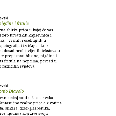
levski
nigdine i fritule
na zbirka priča u kojoj će vas
toro hrvatskih književnica i
ika – vrsnih i osebujnih u
j biografiji i izričaju – kroz
t dosad neobjavljenih tekstova u
te prepoznati blizine, nigdine i
us fritula na nepcima, povesti u
o različitih svjetova.
levski
onio Diavolo
francuskoj suiti u šest stavaka
fantastično realne priče o životima
ta, slikara, džez-glazbenika,
ve, ljudima koji žive svoju