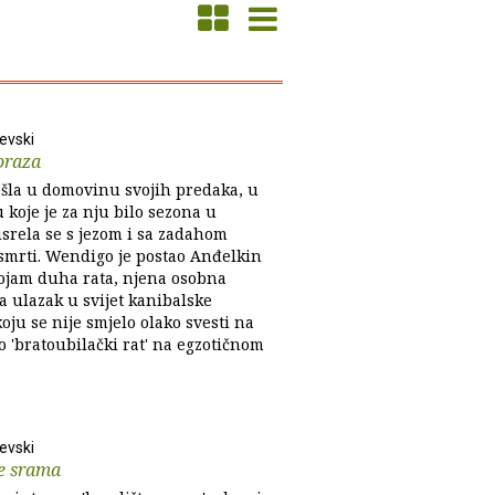
levski
oraza
ošla u domovinu svojih predaka, u
 koje je za nju bilo sezona u
usrela se s jezom i sa zadahom
 smrti. Wendigo je postao Anđelkin
ojam duha rata, njena osobna
a ulazak u svijet kanibalske
koju se nije smjelo olako svesti na
o 'bratoubilački rat' na egzotičnom
levski
e srama