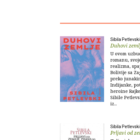
Sibila Petlevski
Duhovi zeml
U ovom uzbud
romanu, svoj
realizma, spa
Bolivije sa Z
preko junakin
Indijanke, pot
heroine Rajke
Sibile Petlev
iz...
Sibila Petlevski
Prljavi od ze