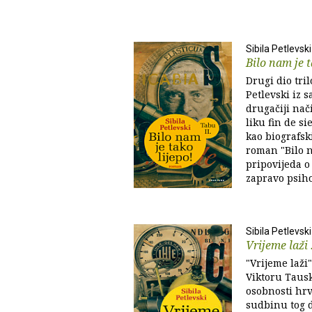
Sibila Petlevski
Bilo nam je t
Drugi dio tril
Petlevski iz 
drugačiji na
liku fin de s
kao biografsk
roman "Bilo n
pripovijeda o 
zapravo psiho
Sibila Petlevski
Vrijeme laži 
"Vrijeme laži
Viktoru Tausk
osobnosti hr
sudbinu tog d