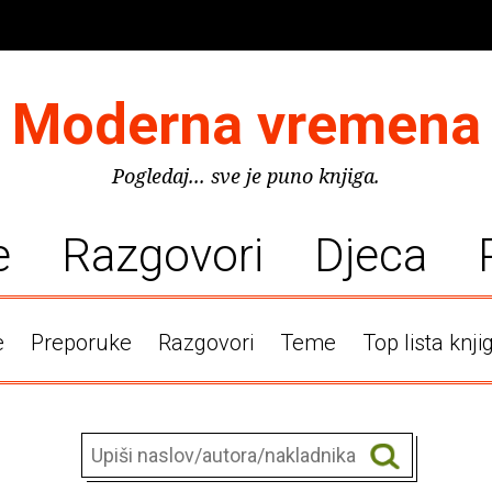
Moderna vremena
Pogledaj... sve je puno knjiga.
e
Razgovori
Djeca
e
Preporuke
Razgovori
Teme
Top lista knji