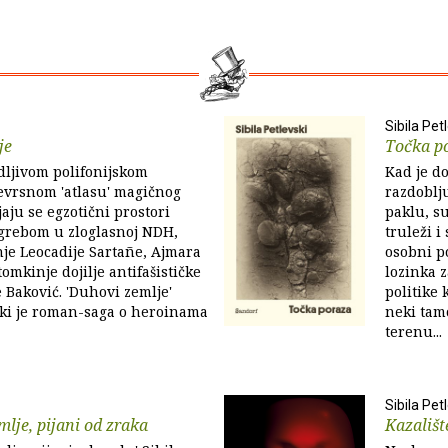
Sibila Pet
je
Točka p
ljivom polifonijskom
Kad je d
evrsnom 'atlasu' magičnog
razdoblju
jaju se egzotični prostori
paklu, s
agrebom u zloglasnoj NDH,
truleži i
je Leocadije Sartañe, Ajmara
osobni p
omkinje dojilje antifašističke
lozinka z
 Baković. 'Duhovi zemlje'
politike 
ski je roman-saga o heroinama
neki tam
terenu...
Sibila Pet
mlje, pijani od zraka
Kazališt