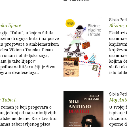
Sibila Pet
ako lijepo!
Blizine, 
ogije "Tabu", u kojem Sibila
Ekskluziv
sasvim drugoga kuta i na posve
osamnaes
čin progovara o amblematskom
književn
ieclea Viktoru Tausku. Pisan
književno
i roman i obiteljska saga,
osamnaes
am je tako lijepo!"
kojima će
psihoanalitičaru čiji je život
slatki ok
gram dvadesetoga...
isto tolik
Sibila Pet
: Tabu I.
Moj Ant
" roman je koji progovara o
U svojoj 
u, jednoj od najzanimljivijih
ispisuje 
vatske moderne. Kroz životnu
iluzionis
anas zaboravljenog pisca,
operne di