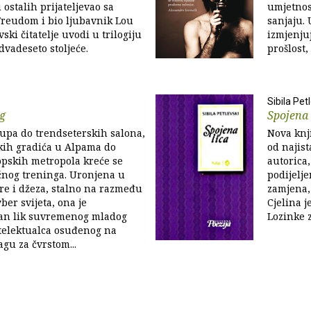
 ostalih prijateljevao sa
umjetnost
eudom i bio ljubavnik Lou
sanjaju.
ski čitatelje uvodi u trilogiju
izmjenjuj
dvadeseto stoljeće.
prošlost,
Sibila Pet
ng
Spojena 
upa do trendseterskih salona,
Nova knji
kih gradića u Alpama do
od najis
opskih metropola kreće se
autorica,
ćnog treninga. Uronjena u
podijelje
ture i džeza, stalno na razmeđu
zamjena,
ber svijeta, ona je
Cjelina j
an lik suvremenog mladog
Lozinke 
telektualca osuđenog na
agu za čvrstom...