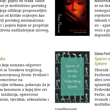
mlje, pijani od zraka' Sibile
Naslovna
lov je meditativno-poetskog
se na dr
jega odlikuje prepoznatljivi
nemoguće
us od kritike ocijenjen kao
svjedočen
 stil poetskog minimalizma;
iskusili 
či i pojava kojom se propituje
su – aga
a života nadilaženjem sirovog,
vezu s po
dopustili 
Sibila Pet
aka
Spaces o
Sphere
na koja nemamo odgovore
još za Tauskova tragičnog,
Zbornik "
neizvjesnog života. Prošlost i
Performi
premrežene na
sferi izv
nijim točkama, pokazuju da je
spisatelj
a konstanta u kojoj žive svi
Petlevsk
 inhibicija, opterećeni
Pavlić, 
asnim, vjerskim, seksualnim i
vezanih 
multidis
izvedbenosti.