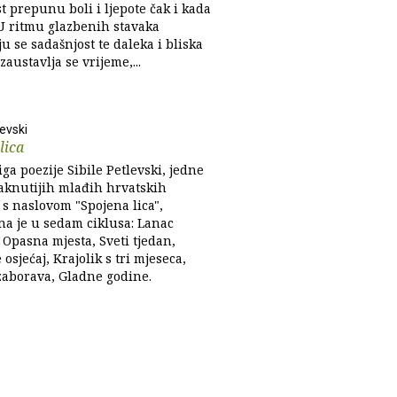
 prepunu boli i ljepote čak i kada
 U ritmu glazbenih stavaka
u se sadašnjost te daleka i bliska
 zaustavlja se vrijeme,...
levski
lica
ga poezije Sibile Petlevski, jedne
taknutijih mlađih hrvatskih
 s naslovom "Spojena lica",
na je u sedam ciklusa: Lanac
 Opasna mjesta, Sveti tjedan,
e osjećaj, Krajolik s tri mjeseca,
zaborava, Gladne godine.