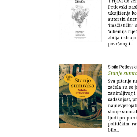
'Prljavi do ze
Petlevski nas
uknjiženja ko
autorski duct
'imažistički'
'alkemija rije
zbilja i struj
površnog i...
Sibila Petlevski
Stanje sumr
Sva pitanja 
začela su se 
zanimljivog i 
sadašnjost, 
najnevjerojat
stanje sumrak
ljudi prepuni
političkim, r
bilo...