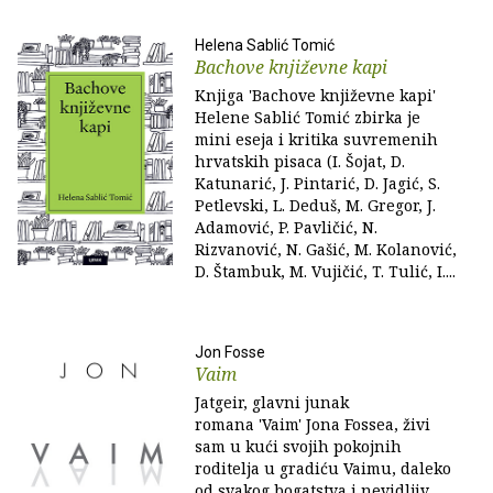
Helena Sablić Tomić
Bachove književne kapi
Knjiga 'Bachove književne kapi'
Helene Sablić Tomić zbirka je
mini eseja i kritika suvremenih
hrvatskih pisaca (I. Šojat, D.
Katunarić, J. Pintarić, D. Jagić, S.
Petlevski, L. Deduš, M. Gregor, J.
Adamović, P. Pavličić, N.
Rizvanović, N. Gašić, M. Kolanović,
D. Štambuk, M. Vujičić, T. Tulić, I....
Jon Fosse
Vaim
Jatgeir, glavni junak
romana 'Vaim' Jona Fossea, živi
sam u kući svojih pokojnih
roditelja u gradiću Vaimu, daleko
od svakog bogatstva i nevidljiv