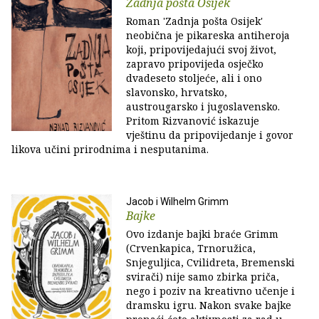
Zadnja pošta Osijek
Roman 'Zadnja pošta Osijek'
neobična je pikareska antiheroja
koji, pripovijedajući svoj život,
zapravo pripovijeda osječko
dvadeseto stoljeće, ali i ono
slavonsko, hrvatsko,
austrougarsko i jugoslavensko.
Pritom Rizvanović iskazuje
vještinu da pripovijedanje i govor
likova učini prirodnima i nesputanima.
Jacob i Wilhelm Grimm
Bajke
Ovo izdanje bajki braće Grimm
(Crvenkapica, Trnoružica,
Snjeguljica, Cvilidreta, Bremenski
svirači) nije samo zbirka priča,
nego i poziv na kreativno učenje i
dramsku igru. Nakon svake bajke