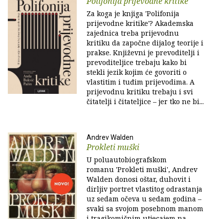
Polifonija prijevodne kritike
Za koga je knjiga 'Polifonija
prijevodne kritike'? Akademska
zajednica treba prijevodnu
kritiku da započne dijalog teorije i
prakse. Književni je prevoditelji i
prevoditeljice trebaju kako bi
stekli jezik kojim će govoriti o
vlastitim i tuđim prijevodima. A
prijevodnu kritiku trebaju i svi
čitatelji i čitateljice – jer tko ne bi...
Andrev Walden
Prokleti muški
U poluautobiografskom
romanu 'Prokleti muški', Andrev
Walden donosi oštar, duhovit i
dirljiv portret vlastitog odrastanja
uz sedam očeva u sedam godina –
svaki sa svojom posebnom manom
i tragikomičnim utjecajem na