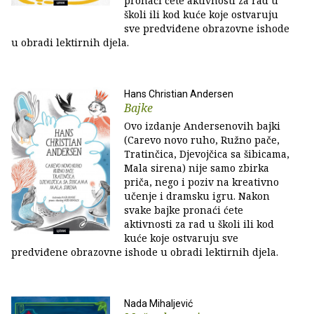
pronaći ćete aktivnosti za rad u
školi ili kod kuće koje ostvaruju
sve predviđene obrazovne ishode
u obradi lektirnih djela.
Hans Christian Andersen
Bajke
Ovo izdanje Andersenovih bajki
(Carevo novo ruho, Ružno pače,
Tratinčica, Djevojčica sa šibicama,
Mala sirena) nije samo zbirka
priča, nego i poziv na kreativno
učenje i dramsku igru. Nakon
svake bajke pronaći ćete
aktivnosti za rad u školi ili kod
kuće koje ostvaruju sve
predviđene obrazovne ishode u obradi lektirnih djela.
Nada Mihaljević