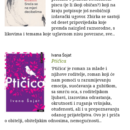
piscu (je li ikoji običan?) koji na
kraju potpisuje još neobičniji
izdavački ugovor. Zbirka se sastoji
od deset pripovijedaka koje
premda naizgled raznorodne, s
likovima i temama koje uglavnom nisu povezane, sve...
Ivana Šojat
Ptičica
'Ptičica' je roman za mlade i
njihove roditelje, roman koji će
nam pomoći u razumijevanju
emocija, suočavanja a gubitkom,
sa smrću oca, s roditeljskom
ljubavi, izazovima odrastanja,
okrutnosti i ruganja vršnjaka,
otuđenosti, ali i u prepoznavanju
odanog prijateljstva. Ovo je i priča
o obitelji, obiteljskim odnosima, nemogućnosti...