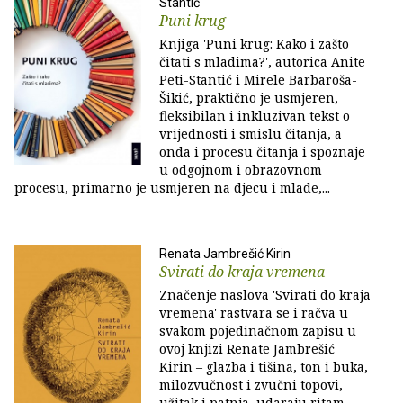
Stantić
Puni krug
Knjiga 'Puni krug: Kako i zašto
čitati s mladima?', autorica Anite
Peti-Stantić i Mirele Barbaroša-
Šikić, praktično je usmjeren,
fleksibilan i inkluzivan tekst o
vrijednosti i smislu čitanja, a
onda i procesu čitanja i spoznaje
u odgojnom i obrazovnom
procesu, primarno je usmjeren na djecu i mlade,...
Renata Jambrešić Kirin
Svirati do kraja vremena
Značenje naslova 'Svirati do kraja
vremena' rastvara se i račva u
svakom pojedinačnom zapisu u
ovoj knjizi Renate Jambrešić
Kirin – glazba i tišina, ton i buka,
milozvučnost i zvučni topovi,
užitak i patnja, udaraju ritam