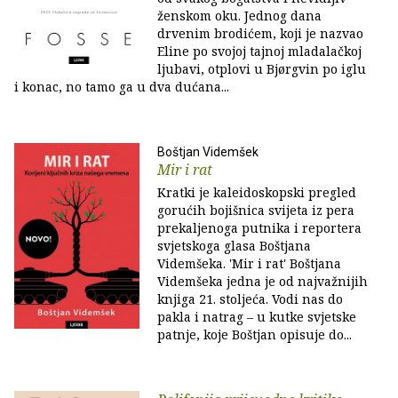
ženskom oku. Jednog dana
drvenim brodićem, koji je nazvao
Eline po svojoj tajnoj mladalačkoj
ljubavi, otplovi u Bjørgvin po iglu
i konac, no tamo ga u dva dućana...
Boštjan Videmšek
Mir i rat
Kratki je kaleidoskopski pregled
gorućih bojišnica svijeta iz pera
prekaljenoga putnika i reportera
svjetskoga glasa Boštjana
Videmšeka. 'Mir i rat' Boštjana
Videmšeka jedna je od najvažnijih
knjiga 21. stoljeća. Vodi nas do
pakla i natrag – u kutke svjetske
patnje, koje Boštjan opisuje do...