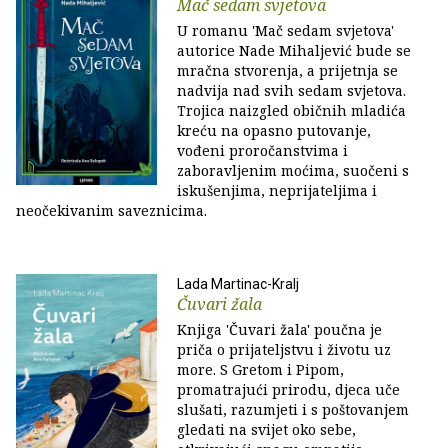
Mač sedam svjetova
U romanu 'Mač sedam svjetova'
autorice Nade Mihaljević bude se
mračna stvorenja, a prijetnja se
nadvija nad svih sedam svjetova.
Trojica naizgled običnih mladića
kreću na opasno putovanje,
vođeni proročanstvima i
zaboravljenim moćima, suočeni s
iskušenjima, neprijateljima i
neočekivanim saveznicima.
Lada Martinac-Kralj
Čuvari žala
Knjiga 'Čuvari žala' poučna je
priča o prijateljstvu i životu uz
more. S Gretom i Pipom,
promatrajući prirodu, djeca uče
slušati, razumjeti i s poštovanjem
gledati na svijet oko sebe,