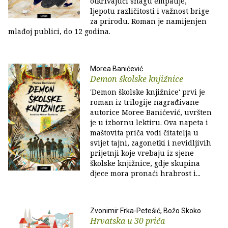
otkrivajući snagu empatije,
ljepotu različitosti i važnost brige
za prirodu. Roman je namijenjen
mlađoj publici, do 12 godina.
Morea Banićević
Demon školske knjižnice
'Demon školske knjižnice' prvi je
roman iz trilogije nagrađivane
autorice Moree Banićević, uvršten
je u izbornu lektiru. Ova napeta i
maštovita priča vodi čitatelja u
svijet tajni, zagonetki i nevidljivih
prijetnji koje vrebaju iz sjene
školske knjižnice, gdje skupina
djece mora pronaći hrabrost i...
Zvonimir Frka-Petešić, Božo Skoko
Hrvatska u 30 priča