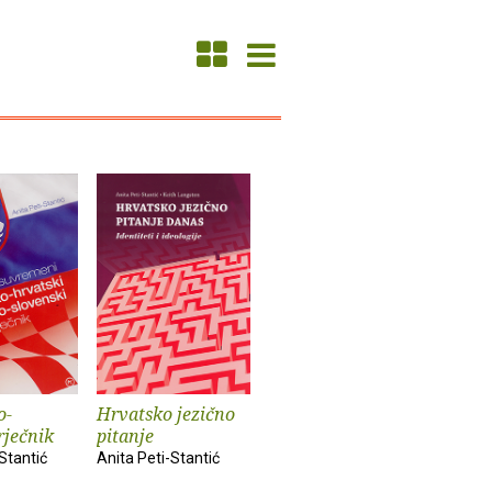
o-
Hrvatsko jezično
rječnik
pitanje
Stantić
Anita Peti-Stantić