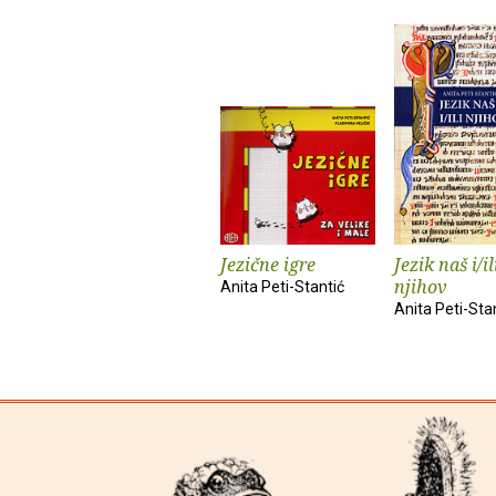
Jezične igre
Jezik naš i/il
njihov
Anita Peti-Stantić
Anita Peti-Sta