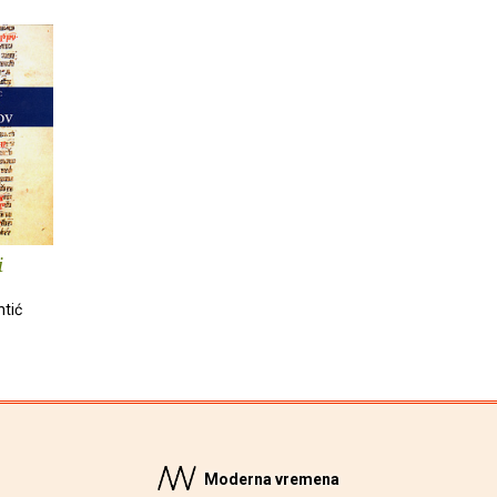
i
ntić
Moderna vremena