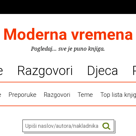
Moderna vremena
Pogledaj... sve je puno knjiga.
e
Razgovori
Djeca
e
Preporuke
Razgovori
Teme
Top lista knji