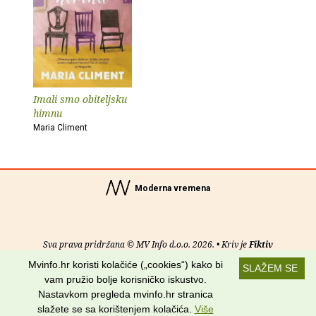
Imali smo obiteljsku
himnu
Maria Climent
Moderna vremena
Sva prava pridržana © MV Info d.o.o. 2026. • Kriv je
Fiktiv
Mvinfo.hr koristi kolačiće („cookies“) kako bi
SLAŽEM SE
O nama
•
Pomoć
•
Uvjeti korištenja
•
RSS kanali
vam pružio bolje korisničko iskustvo.
Nastavkom pregleda mvinfo.hr stranica
Potraži nas na:
slažete se sa korištenjem kolačića.
Više