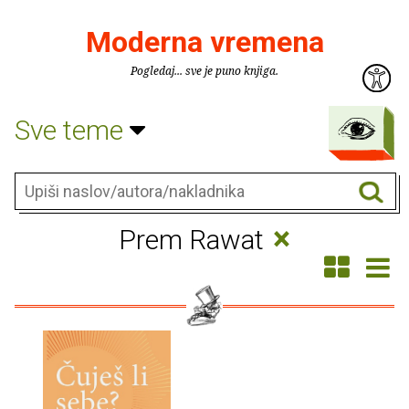
Moderna vremena
Pogledaj... sve je puno knjiga.
Sve teme
×
Prem Rawat