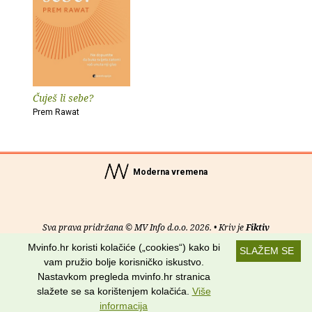
Čuješ li sebe?
Prem Rawat
Moderna vremena
Sva prava pridržana © MV Info d.o.o. 2026. • Kriv je
Fiktiv
Mvinfo.hr koristi kolačiće („cookies“) kako bi
SLAŽEM SE
O nama
•
Pomoć
•
Uvjeti korištenja
•
RSS kanali
vam pružio bolje korisničko iskustvo.
Nastavkom pregleda mvinfo.hr stranica
Potraži nas na:
slažete se sa korištenjem kolačića.
Više
informacija