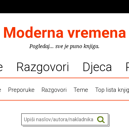
Moderna vremena
Pogledaj... sve je puno knjiga.
e
Razgovori
Djeca
e
Preporuke
Razgovori
Teme
Top lista knji