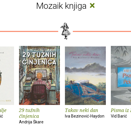
×
Mozaik knjiga
lje
29 tužnih
Takav neki dan
Pisma iz
činjenica
ić
Iva Bezinović-Haydon
Vid Barić
Andrija Škare