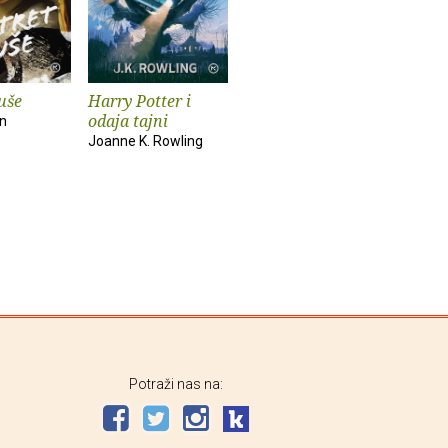
uše
Harry Potter i
odaja tajni
an
Joanne K. Rowling
Potraži nas na: