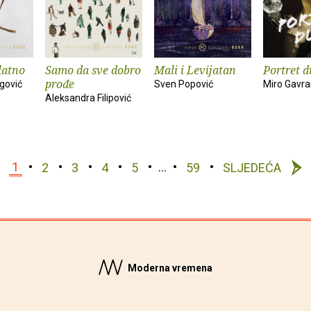
latno
Samo da sve dobro
Mali i Levijatan
Portret d
prođe
gović
Sven Popović
Miro Gavr
Aleksandra Filipović
1
2
3
4
5
…
59
SLJEDEĆA
Moderna vremena