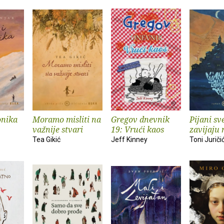
onika
Moramo misliti na
Gregov dnevnik
Pijani sv
važnije stvari
19: Vrući kaos
zavijaju 
Tea Gikić
Jeff Kinney
Toni Juriči