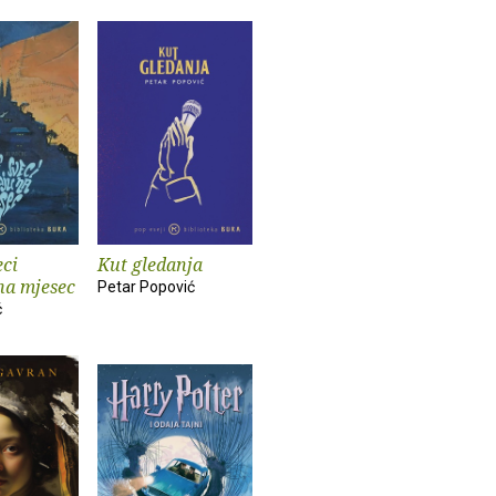
eci
Kut gledanja
na mjesec
Petar Popović
ć