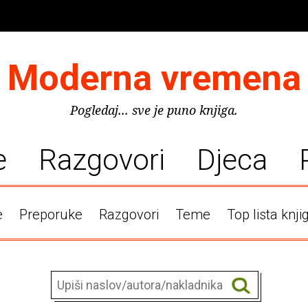
Moderna vremena
Pogledaj... sve je puno knjiga.
e
Razgovori
Djeca
e
Preporuke
Razgovori
Teme
Top lista knji