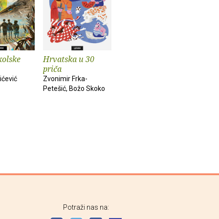
olske
Hrvatska u 30
priča
ićević
Zvonimir Frka-
Petešić, Božo Skoko
Potraži nas na: