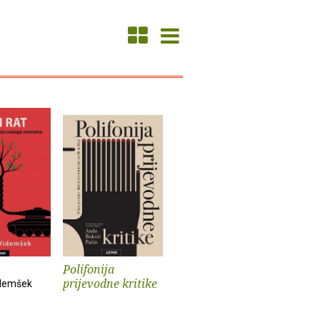
Polifonija
prijevodne kritike
idemšek