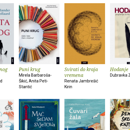
dnog
Puni krug
Svirati do kraja
Hodanje
vremena
Mirela Barbaroša-
Dubravka 
rd
Šikić, Anita Peti-
Renata Jambrešić
Stantić
Kirin