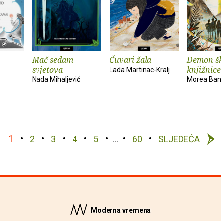
Mač sedam
Čuvari žala
Demon šk
svjetova
knjižnice
Lada Martinac-Kralj
Nada Mihaljević
Morea Ban
1
2
3
4
5
…
60
SLJEDEĆA
Moderna vremena