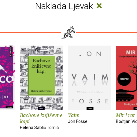
×
Naklada Ljevak
Bachove književne
Vaim
Mir i rat
kapi
Jon Fosse
Boštjan V
Helena Sablić Tomić