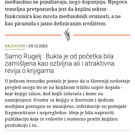
međusobno ne poništavaju, nego dopunjuju. Njegova
temeljna pretpostavka jest da knjižni sektor
funkcionira kao mreža međusobnih ovisnosti, a ne
kao piramida s jasno definiranim središtem.
RAZGOVOR
• 29.12.2025.
Samo Rugelj : Bukla je od početka bila
zamišljena kao ozbiljna ali i atraktivna
revija o knjigama
U jednom trenutku postalo je jasno da u Sloveniji nedostaje
pregled onoga što se na knjižnom tržištu uopće događa –
koje knjige izlaze, kod kojih izdavača i kome su
namijenjene. Prostor za knjigu u dnevnim i tjednim
medijima postupno se smanjivao, informacije su postajale
fragmentirane i nepregledne. Ideja je bila napraviti
publikaciju koja će redovito i sustavno pratiti knjižnu
produkciju i tu...