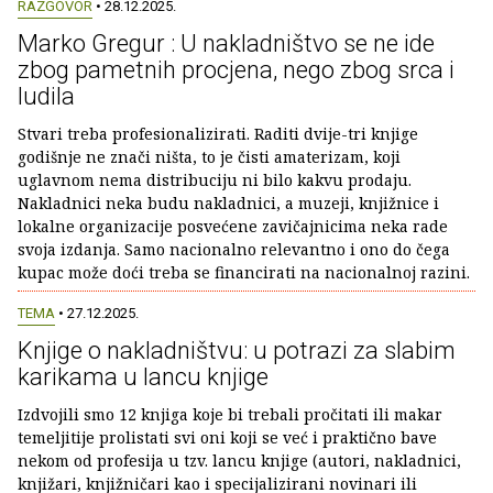
RAZGOVOR
• 28.12.2025.
Marko Gregur : U nakladništvo se ne ide
zbog pametnih procjena, nego zbog srca i
ludila
Stvari treba profesionalizirati. Raditi dvije-tri knjige
godišnje ne znači ništa, to je čisti amaterizam, koji
uglavnom nema distribuciju ni bilo kakvu prodaju.
Nakladnici neka budu nakladnici, a muzeji, knjižnice i
lokalne organizacije posvećene zavičajnicima neka rade
svoja izdanja. Samo nacionalno relevantno i ono do čega
kupac može doći treba se financirati na nacionalnoj razini.
TEMA
• 27.12.2025.
Knjige o nakladništvu: u potrazi za slabim
karikama u lancu knjige
Izdvojili smo 12 knjiga koje bi trebali pročitati ili makar
temeljitije prolistati svi oni koji se već i praktično bave
nekom od profesija u tzv. lancu knjige (autori, nakladnici,
knjižari, knjižničari kao i specijalizirani novinari ili