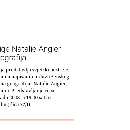
ige Natalie Angier
ografija'
a predstavlja svjetski bestseler
igama napisanih u slavu ženskog
mna geografija” Natalie Angier,
 umu. Predstavljanje će se
pada 2008. u 19:00 sati u
 (Ilica 72/I).