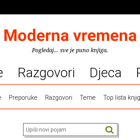
Moderna vremena
Pogledaj... sve je puno knjiga.
e
Razgovori
Djeca
e
Preporuke
Razgovori
Teme
Top lista knji