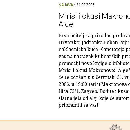
NAJAVA
• 21.09.2006.
Mirisi i okusi Makrono
Alge
Prva učiteljica prirodne prehra
Hrvatskoj Jadranka Boban Pejić
nakladnička kuća Planetopija p
vas na nastavak kulinarskih pri
promociji nove knjige u bibliote
Mirisi i okusi Makronove: "Alge"
će se održati u u četvrtak, 21. r
2006. u 19:00 sati u Makronova 
Ilica 72/1, Zagreb. Dođite i kušaj
slasna jela od algi koje će autor
pripremiti za vas!