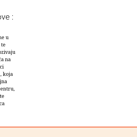
ve :
ne u
 te
ozivaju
ča na
ci
, koja
ujna
centru,
te
ica