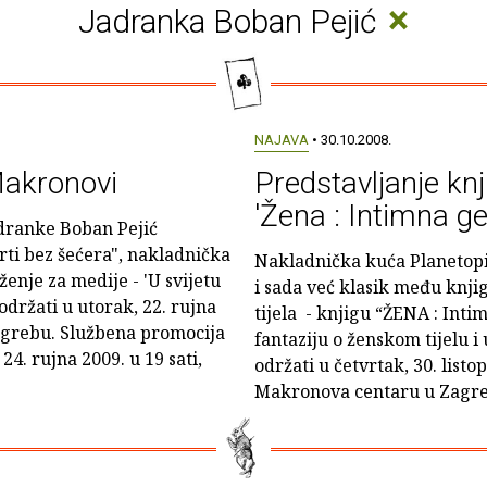
×
Jadranka Boban Pejić
NAJAVA
• 30.10.2008.
Makronovi
Predstavljanje knj
'Žena : Intimna ge
dranke Boban Pejić
erti bez šećera", nakladnička
Nakladnička kuća Planetopij
enje za medije - 'U svijetu
i sada već klasik među knj
 održati u utorak, 22. rujna
tijela - knjigu “ŽENA : Inti
Zagrebu. Službena promocija
fantaziju o ženskom tijelu i
24. rujna 2009. u 19 sati,
održati u četvrtak, 30. listo
Makronova centaru u Zagrebu