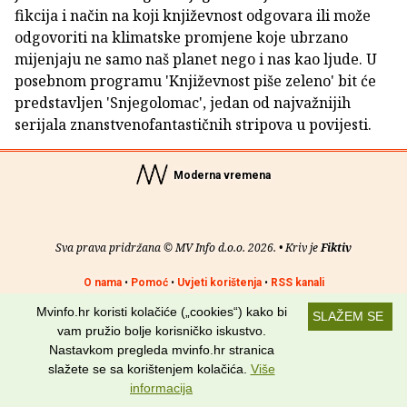
fikcija i način na koji književnost odgovara ili može
odgovoriti na klimatske promjene koje ubrzano
mijenjaju ne samo naš planet nego i nas kao ljude. U
posebnom programu 'Književnost piše zeleno' bit će
predstavljen 'Snjegolomac', jedan od najvažnijih
serijala znanstvenofantastičnih stripova u povijesti.
Moderna vremena
Sva prava pridržana © MV Info d.o.o. 2026. • Kriv je
Fiktiv
O nama
•
Pomoć
•
Uvjeti korištenja
•
RSS kanali
Mvinfo.hr koristi kolačiće („cookies“) kako bi
SLAŽEM SE
Potraži nas na:
vam pružio bolje korisničko iskustvo.
Nastavkom pregleda mvinfo.hr stranica
slažete se sa korištenjem kolačića.
Više
informacija