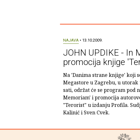
NAJAVA
• 13.10.2009.
JOHN UPDIKE - In 
promocija knjige 'Ter
Na 'Danima strane knjige' koji s
Megastore u Zagrebu, u utorak 1
sati, održat će se program pod
Memoriam' i promocija autorove
"Terorist" u izdanju Profila. Su
Kalinić i Sven Cvek.