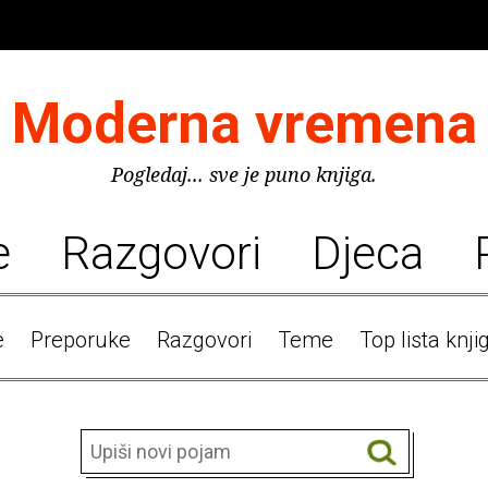
Moderna vremena
Pogledaj... sve je puno knjiga.
e
Razgovori
Djeca
e
Preporuke
Razgovori
Teme
Top lista knji