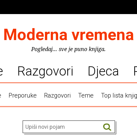
Moderna vremena
Pogledaj... sve je puno knjiga.
e
Razgovori
Djeca
e
Preporuke
Razgovori
Teme
Top lista knji