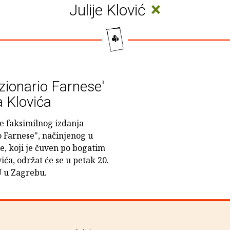
×
Julije Klović
zionario Farnese'
a Klovića
je faksimilnog izdanja
 Farnese", načinjenog u
e, koji je čuven po bogatim
ića, održat će se u petak 20.
U u Zagrebu.