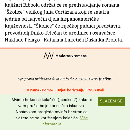
knjižari Ribook, održat će se predstavljanje romana
"Školice" velikog Julia Cortázara koji se smatra
jednim od najvećih djela hispanoameričke
književnosti. "Školice" će riječkoj publici predstaviti
prevoditelj Dinko Telečan te urednice i osnivačice
Naklade Pelago - Katarina Luketić i Dušanka Profeta.
Moderna vremena
Sva prava pridržana © MV Info d.o.o. 2026. • Kriv je
Fiktiv
O nama
•
Pomoć
•
Uvjeti korištenja
•
RSS kanali
Mvinfo.hr koristi kolačiće („cookies“) kako bi
SLAŽEM SE
Potraži nas na:
vam pružio bolje korisničko iskustvo.
Nastavkom pregleda mvinfo.hr stranica
slažete se sa korištenjem kolačića.
Više
informacija