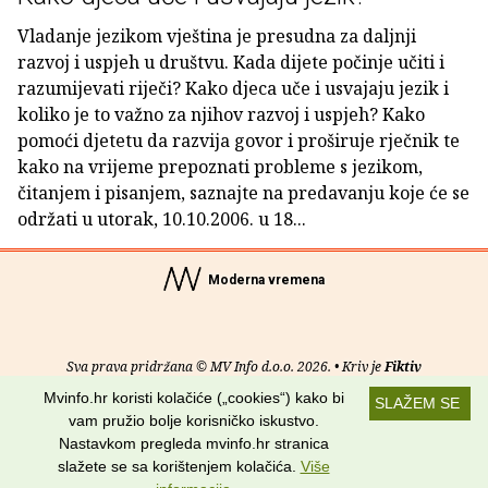
Vladanje jezikom vještina je presudna za daljnji
razvoj i uspjeh u društvu. Kada dijete počinje učiti i
razumijevati riječi? Kako djeca uče i usvajaju jezik i
koliko je to važno za njihov razvoj i uspjeh? Kako
pomoći djetetu da razvija govor i proširuje rječnik te
kako na vrijeme prepoznati probleme s jezikom,
čitanjem i pisanjem, saznajte na predavanju koje će se
održati u utorak, 10.10.2006. u 18...
Moderna vremena
Sva prava pridržana © MV Info d.o.o. 2026. • Kriv je
Fiktiv
Mvinfo.hr koristi kolačiće („cookies“) kako bi
SLAŽEM SE
O nama
•
Pomoć
•
Uvjeti korištenja
•
RSS kanali
vam pružio bolje korisničko iskustvo.
Nastavkom pregleda mvinfo.hr stranica
Potraži nas na:
slažete se sa korištenjem kolačića.
Više