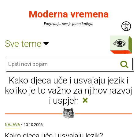
Moderna vremena
Pogledaj... sve je puno knjiga.
Sve teme
Kako djeca uče i usvajaju jezik i
koliko je to važno za njihov razvoj
×
i uspjeh
NAJAVA
• 10.10.2006.
Kako djeca uče i usvajaju jezik?