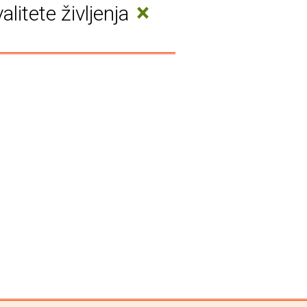
×
litete življenja