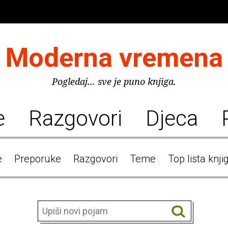
Moderna vremena
Pogledaj... sve je puno knjiga.
e
Razgovori
Djeca
e
Preporuke
Razgovori
Teme
Top lista knji