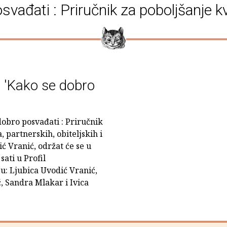
vađati : Priručnik za poboljšanje kva
e 'Kako se dobro
dobro posvađati : Priručnik
, partnerskih, obiteljskih i
ć Vranić, održat će se u
sati u Profil
u: Ljubica Uvodić Vranić,
, Sandra Mlakar i Ivica