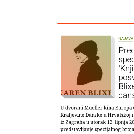
NAJAVA
Pred
spec
'Knj
pos
Blix
dans
U dvorani Mueller kina Europa 
Kraljevine Danske u Hrvatskoj i
iz Zagreba u utorak 12. lipnja 2
predstavljanje specijalnog broja