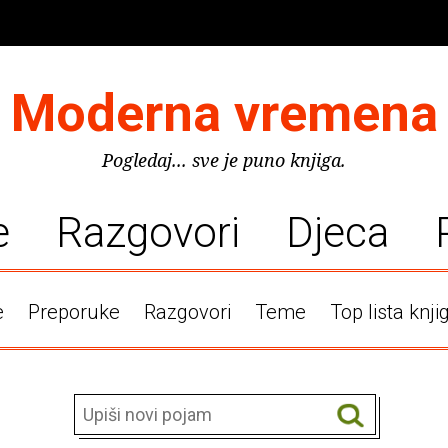
Moderna vremena
Pogledaj... sve je puno knjiga.
e
Razgovori
Djeca
e
Preporuke
Razgovori
Teme
Top lista knji