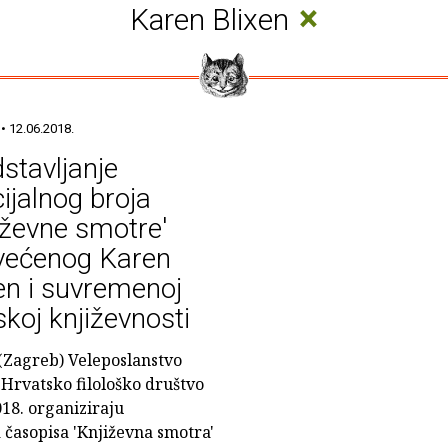
×
Karen Blixen
• 12.06.2018.
stavljanje
ijalnog broja
iževne smotre'
većenog Karen
en i suvremenoj
koj književnosti
(Zagreb) Veleposlanstvo
 Hrvatsko filološko društvo
018. organiziraju
 časopisa 'Književna smotra'