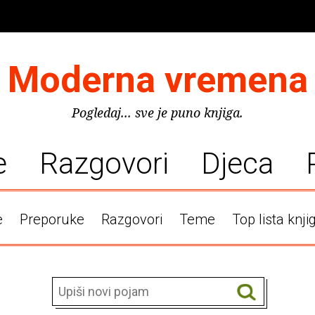
Moderna vremena
Pogledaj... sve je puno knjiga.
e
Razgovori
Djeca
e
Preporuke
Razgovori
Teme
Top lista knji