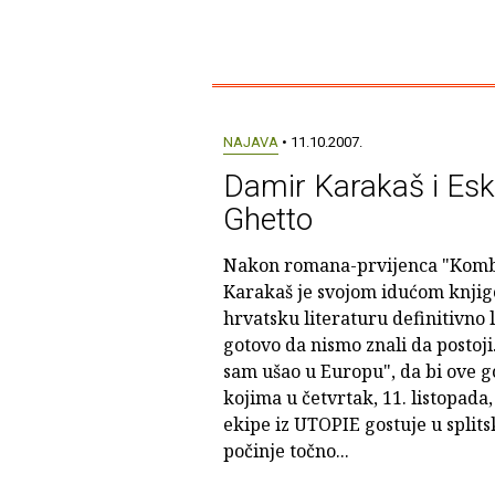
NAJAVA
• 11.10.2007.
Damir Karakaš i Esk
Ghetto
Nakon romana-prvijenca "Komba
Karakaš je svojom idućom knjig
hrvatsku literaturu definitivno l
gotovo da nismo znali da postoji
sam ušao u Europu", da bi ove go
kojima u četvrtak, 11. listopad
ekipe iz UTOPIE gostuje u split
počinje točno...