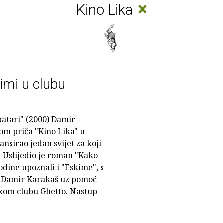
×
Kino Lika
imi u clubu
tari" (2000) Damir
om priča "Kino Lika" u
ansirao jedan svijet za koji
. Uslijedio je roman "Kako
dine upoznali i "Eskime", s
a, Damir Karakaš uz pomoć
skom clubu Ghetto. Nastup