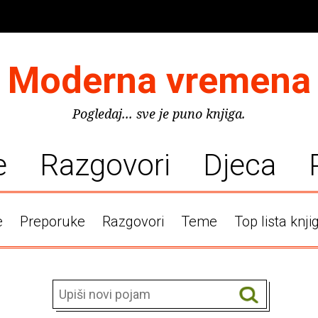
Moderna vremena
Pogledaj... sve je puno knjiga.
e
Razgovori
Djeca
e
Preporuke
Razgovori
Teme
Top lista knji