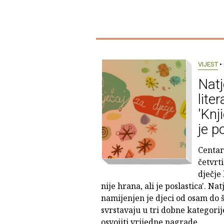
VIJEST
• 
Natj
lite
'Knj
je p
Centar
četvrti
dječje
nije hrana, ali je poslastica'. Nat
namijenjen je djeci od osam do 
svrstavaju u tri dobne kategorije
osvojiti vrijedne nagrade.