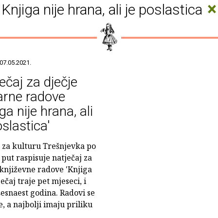
×
Knjiga nije hrana, ali je poslastica
07.05.2021.
ečaj za dječje
rarne radove
iga nije hrana, ali
oslastica'
 za kulturu Trešnjevka po
 put raspisuje natječaj za
 književne radove 'Knjiga
ječaj traje pet mjeseci, i
šesnaest godina. Radovi se
, a najbolji imaju priliku