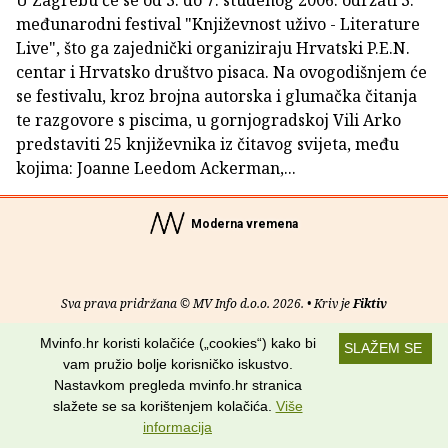
U Zagrebu će se od 3. do 7. studenog 2006. održati 3.
međunarodni festival "Književnost uživo - Literature
Live", što ga zajednički organiziraju Hrvatski P.E.N.
centar i Hrvatsko društvo pisaca. Na ovogodišnjem će
se festivalu, kroz brojna autorska i glumačka čitanja
te razgovore s piscima, u gornjogradskoj Vili Arko
predstaviti 25 književnika iz čitavog svijeta, među
kojima: Joanne Leedom Ackerman,...
Moderna vremena
Sva prava pridržana © MV Info d.o.o. 2026. • Kriv je
Fiktiv
Mvinfo.hr koristi kolačiće („cookies“) kako bi
O nama
•
Pomoć
•
Uvjeti korištenja
•
RSS kanali
SLAŽEM SE
vam pružio bolje korisničko iskustvo.
Potraži nas na:
Nastavkom pregleda mvinfo.hr stranica
slažete se sa korištenjem kolačića.
Više
informacija