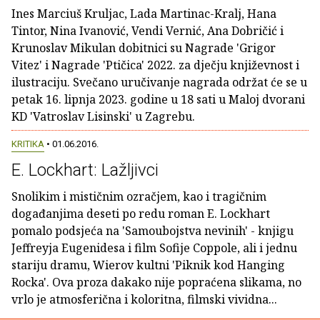
Ines Marciuš Kruljac, Lada Martinac-Kralj, Hana
Tintor, Nina Ivanović, Vendi Vernić, Ana Dobričić i
Krunoslav Mikulan dobitnici su Nagrade 'Grigor
Vitez' i Nagrade 'Ptičica' 2022. za dječju književnost i
ilustraciju. Svečano uručivanje nagrada održat će se u
petak 16. lipnja 2023. godine u 18 sati u Maloj dvorani
KD 'Vatroslav Lisinski' u Zagrebu.
KRITIKA
• 01.06.2016.
E. Lockhart: Lažljivci
Snolikim i mističnim ozračjem, kao i tragičnim
događanjima deseti po redu roman E. Lockhart
pomalo podsjeća na 'Samoubojstva nevinih' - knjigu
Jeffreyja Eugenidesa i film Sofije Coppole, ali i jednu
stariju dramu, Wierov kultni 'Piknik kod Hanging
Rocka'. Ova proza dakako nije popraćena slikama, no
vrlo je atmosferična i koloritna, filmski vividna...