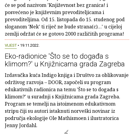
će se pod nazivom 'Književnost bez granica! i
posvećeno je književnim prevoditeljicama i
prevoditeljima. Od 15. listopada do 15. studenog pod
sloganom 'Nek' ti riječ ne bude strana(c)…' u cijeloj
zemlji održat će se gotovo 2000 različitih programa!
VIJEST
• 19.11.2022.
Eko-radionice 'Što se to događa s
klimom?' u Knjižnicama grada Zagreba
Izdavačka kuća Indigo knjiga i Društvo za oblikovanje
održivog razvoja – DOOR, započeli su program
edukativnih radionica na temu 'Što se to događa s
klimom?' u suradnji s Knjižnicama grada Zagreba.
Program se temelji na istoimenom edukativnom
stripu čiji su autori istaknuti norveški novinar iz
područja ekologije Ole Mathismoen i ilustratorica
Jenny Jordahl.