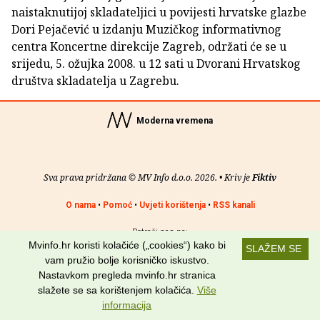
naistaknutijoj skladateljici u povijesti hrvatske glazbe
Dori Pejačević u izdanju Muzičkog informativnog
centra Koncertne direkcije Zagreb, održati će se u
srijedu, 5. ožujka 2008. u 12 sati u Dvorani Hrvatskog
društva skladatelja u Zagrebu.
Moderna vremena
Sva prava pridržana © MV Info d.o.o. 2026. • Kriv je
Fiktiv
O nama
•
Pomoć
•
Uvjeti korištenja
•
RSS kanali
Potraži nas na:
Mvinfo.hr koristi kolačiće („cookies“) kako bi
SLAŽEM SE
vam pružio bolje korisničko iskustvo.
Nastavkom pregleda mvinfo.hr stranica
slažete se sa korištenjem kolačića.
Više
informacija