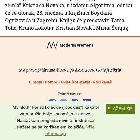
zemla" Kristiana Novaka, u izdanju Algoritma, održat
će se utorak, 28. siječnja u Knjižnici Bogdana
Ogrizovića u Zagrebu. Knjigu će predstaviti Tanja
Tolić, Kruno Lokotar, Kristian Novak i Mirna Šenjug.
Moderna vremena
Sva prava pridržana © MV Info d.o.o. 2026. • Kriv je
Fiktiv
O nama
•
Pomoć
•
Uvjeti korištenja
•
RSS kanali
Potraži nas na:
Mvinfo.hr koristi kolačiće („cookies“) kako bi
SLAŽEM SE
vam pružio bolje korisničko iskustvo.
Nastavkom pregleda mvinfo.hr stranica
slažete se sa korištenjem kolačića.
Više
informacija