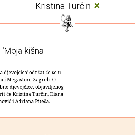
×
Kristina Turčin
e 'Moja kišna
a djevojčica' održat će se u
žari Megastore Zagreb. O
ne djevojčice, objaviljenog
t će Kristina Turčin, Diana
ović i Adriana Piteša.