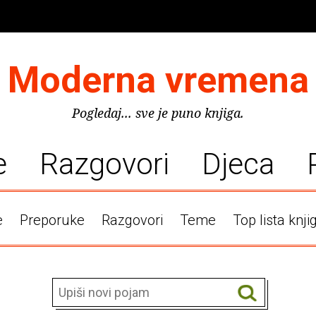
Moderna vremena
Pogledaj... sve je puno knjiga.
e
Razgovori
Djeca
e
Preporuke
Razgovori
Teme
Top lista knji