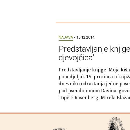
NAJAVA
• 15.12.2014.
Predstavljanje knjig
djevojčica'
Predstavljanje knjige 'Moja kišn
ponedjeljak 15. prosinca u knji
dnevniku odrastanja jedne poseb
pod pseudonimom Davina, govori
Topčić-Rosenberg, Mirela Blažan