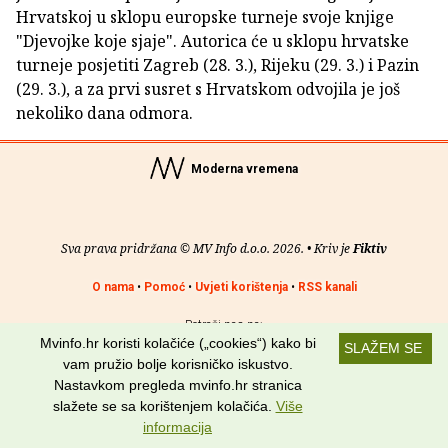
Hrvatskoj u sklopu europske turneje svoje knjige
"Djevojke koje sjaje". Autorica će u sklopu hrvatske
turneje posjetiti Zagreb (28. 3.), Rijeku (29. 3.) i Pazin
(29. 3.), a za prvi susret s Hrvatskom odvojila je još
nekoliko dana odmora.
Moderna vremena
Sva prava pridržana © MV Info d.o.o. 2026. • Kriv je
Fiktiv
O nama
•
Pomoć
•
Uvjeti korištenja
•
RSS kanali
Potraži nas na:
Mvinfo.hr koristi kolačiće („cookies“) kako bi
SLAŽEM SE
vam pružio bolje korisničko iskustvo.
Nastavkom pregleda mvinfo.hr stranica
slažete se sa korištenjem kolačića.
Više
informacija