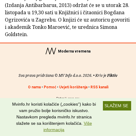
(Izdanja Antibarbarus, 2013) održat će se u utorak 28.
listopada u 19,30 sati u Knjižnici i čitaonici Bogdana
Ogrizovića u Zagrebu. O knjizi će uz autoricu govoriti
i akademik Tonko Maroević, te urednica Simona
Goldstein.
Moderna vremena
Sva prava pridržana © MV Info d.o.o. 2026. • Kriv je
Fiktiv
O nama
•
Pomoć
•
Uvjeti korištenja
•
RSS kanali
Potraži nas na:
Mvinfo.hr koristi kolačiće („cookies“) kako bi
SLAŽEM SE
vam pružio bolje korisničko iskustvo.
Nastavkom pregleda mvinfo.hr stranica
slažete se sa korištenjem kolačića.
Više
informacija