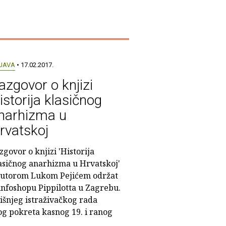
JAVA
• 17.02.2017.
azgovor o knjizi
istorija klasičnog
narhizma u
rvatskoj
zgovor o knjizi 'Historija
asičnog anarhizma u Hrvatskoj'
autorom Lukom Pejićem održat
i/infoshopu Pippilotta u Zagrebu.
dišnjeg istraživačkog rada
og pokreta kasnog 19. i ranog