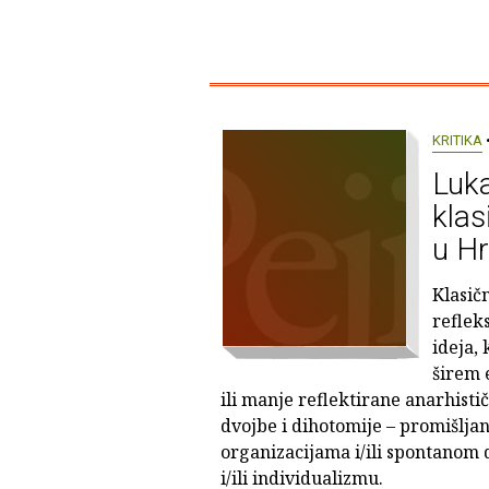
KRITIKA
•
Luka
kla
u Hr
Klasič
reflek
ideja,
širem 
ili manje reflektirane anarhistič
dvojbe i dihotomije – promišljanje
organizacijama i/ili spontanom 
i/ili individualizmu.