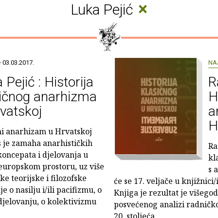
×
Luka Pejić
 03.03.2017.
NA
 Pejić : Historija
R
sičnog anarhizma
H
vatskoj
a
H
ni anarhizam u Hrvatskoj
s je zamaha anarhističkih
Ra
 koncepata i djelovanja u
kl
europskom prostoru, uz više
s 
ke teorijske i filozofske
će se 17. veljače u knjižnic
 o nasilju i/ili pacifizmu, o
Knjiga je rezultat je višego
djelovanju, o kolektivizmu
posvećenog analizi radničk
20. stoljeća.