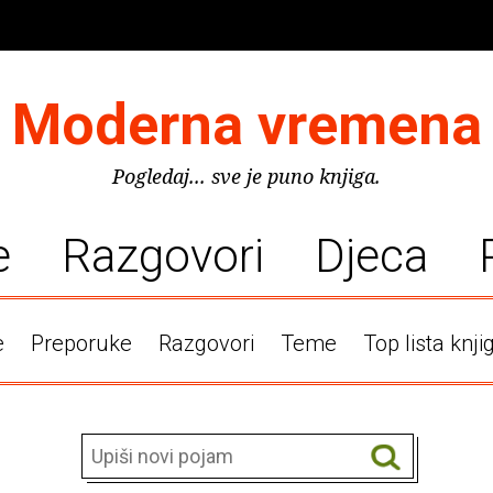
Moderna vremena
Pogledaj... sve je puno knjiga.
e
Razgovori
Djeca
e
Preporuke
Razgovori
Teme
Top lista knji