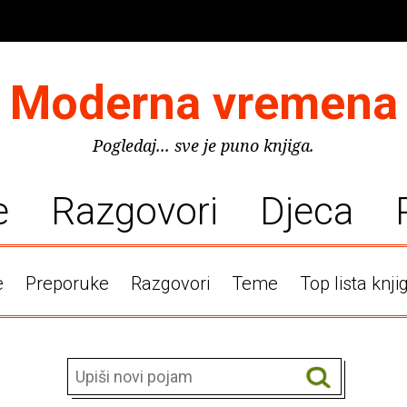
Moderna vremena
Pogledaj... sve je puno knjiga.
e
Razgovori
Djeca
e
Preporuke
Razgovori
Teme
Top lista knji