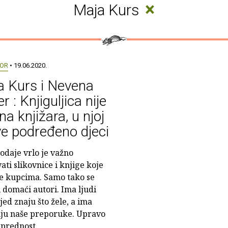
×
Maja Kurs
OR
• 19.06.2020.
a Kurs i Nevena
r : Knjiguljica nije
na knjižara, u njoj
ve podređeno djeci
odaje vrlo je važno
ati slikovnice i knjige koje
e kupcima. Samo tako se
 domaći autori. Ima ljudi
jed znaju što žele, a ima
lju naše preporuke. Upravo
 prednost.