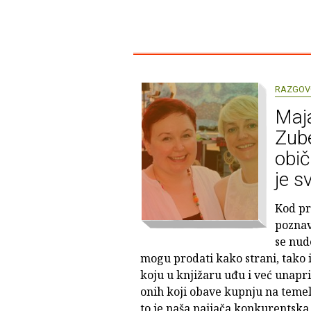
RAZGOV
Maj
Zube
obič
je s
Kod pr
poznav
se nud
mogu prodati kako strani, tako i
koju u knjižaru uđu i već unapri
onih koji obave kupnju na teme
to je naša najjača konkurentska