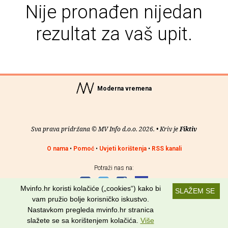
Nije pronađen nijedan
rezultat za vaš upit.
Moderna vremena
Sva prava pridržana © MV Info d.o.o. 2026. • Kriv je
Fiktiv
O nama
•
Pomoć
•
Uvjeti korištenja
•
RSS kanali
Potraži nas na:
Mvinfo.hr koristi kolačiće („cookies“) kako bi
SLAŽEM SE
vam pružio bolje korisničko iskustvo.
Nastavkom pregleda mvinfo.hr stranica
slažete se sa korištenjem kolačića.
Više