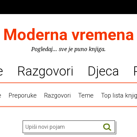
Moderna vremena
Pogledaj... sve je puno knjiga.
e
Razgovori
Djeca
e
Preporuke
Razgovori
Teme
Top lista knji