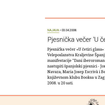
NAJAVA
• 03.04.2008.
Pjesnička večer 'U če
Pjesnička večer «U četiri glasa» 
Veleposlanstva Kraljevine Španj
manifestacije "Dani iberoromans
nastupiti španjolski pjesnici - J
Navaza, Maria Josep Escrivà i Be
književnom klubu Booksa u Zagr
2008. u 20 sati.