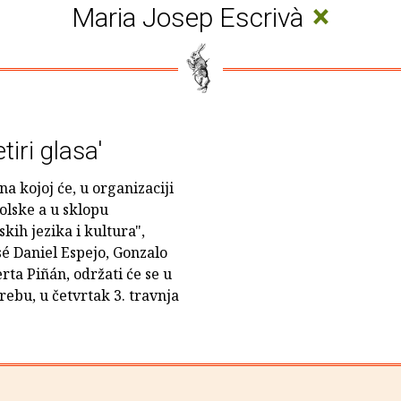
×
Maria Josep Escrivà
tiri glasa'
na kojoj će, u organizaciji
olske a u sklopu
kih jezika i kultura",
osé Daniel Espejo, Gonzalo
rta Piñán, održati će se u
ebu, u četvrtak 3. travnja