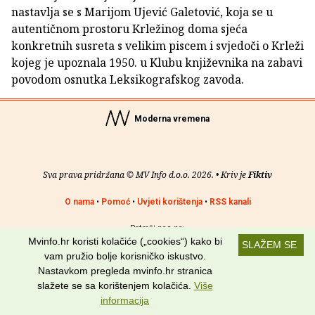
nastavlja se s Marijom Ujević Galetović, koja se u
autentičnom prostoru Krležinog doma sjeća
konkretnih susreta s velikim piscem i svjedoči o Krleži
kojeg je upoznala 1950. u Klubu književnika na zabavi
povodom osnutka Leksikografskog zavoda.
Moderna vremena
Sva prava pridržana © MV Info d.o.o. 2026. • Kriv je
Fiktiv
O nama
•
Pomoć
•
Uvjeti korištenja
•
RSS kanali
Potraži nas na:
Mvinfo.hr koristi kolačiće („cookies“) kako bi
SLAŽEM SE
vam pružio bolje korisničko iskustvo.
Nastavkom pregleda mvinfo.hr stranica
slažete se sa korištenjem kolačića.
Više
informacija