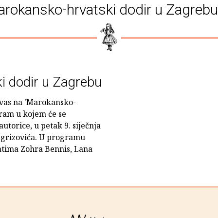
rokansko-hrvatski dodir u Zagreb
i dodir u Zagrebu
 vas na 'Marokansko-
gram u kojem će se
utorice, u petak 9. siječnja
 Ogrizovića. U programu
atima Zohra Bennis, Lana