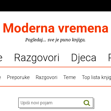
Moderna vremena
Pogledaj... sve je puno knjiga.
e
Razgovori
Djeca
e
Preporuke
Razgovori
Teme
Top lista knji