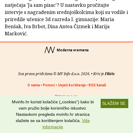
natječaja 'Ja sam pisac'? U nastavku pročitajte
intervje s nagrađenim srednjoškolcima koji su vodile i
priredile učenice 3d razreda I. gimnazije: Maria
Benšak, Iva Brbot, Dina Antea Čizmek i Marija
Marković.
Moderna vremena
Sva prava pridržana © MV Info d.o.o. 2026. • Kriv je
Fiktiv
O nama
•
Pomoć
•
Uvjeti korištenja
•
RSS kanali
Potraži nas na:
Mvinfo.hr koristi kolačiće („cookies“) kako bi
SLAŽEM SE
vam pružio bolje korisničko iskustvo.
Nastavkom pregleda mvinfo.hr stranica
slažete se sa korištenjem kolačića.
Više
informacija