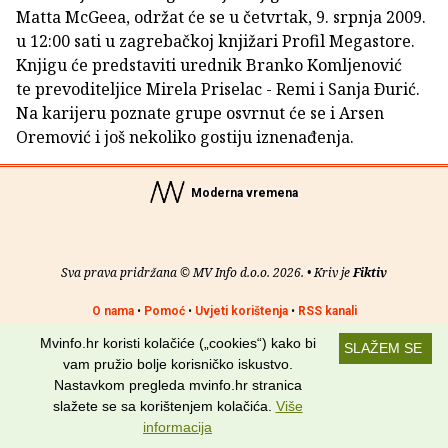
Matta McGeea, održat će se u četvrtak, 9. srpnja 2009.
u 12:00 sati u zagrebačkoj knjižari Profil Megastore.
Knjigu će predstaviti urednik Branko Komljenović
te prevoditeljice Mirela Priselac - Remi i Sanja Ðurić.
Na karijeru poznate grupe osvrnut će se i Arsen
Oremović i još nekoliko gostiju iznenađenja.
Moderna vremena
Sva prava pridržana © MV Info d.o.o. 2026. • Kriv je
Fiktiv
O nama
•
Pomoć
•
Uvjeti korištenja
•
RSS kanali
Mvinfo.hr koristi kolačiće („cookies“) kako bi
SLAŽEM SE
Potraži nas na:
vam pružio bolje korisničko iskustvo.
Nastavkom pregleda mvinfo.hr stranica
slažete se sa korištenjem kolačića.
Više
informacija